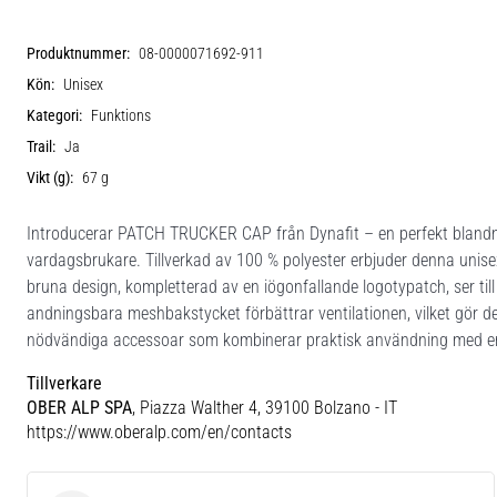
Produktnummer:
08-0000071692-911
Kön:
Unisex
Kategori:
Funktions
Trail:
Ja
Vikt (g):
67 g
Introducerar PATCH TRUCKER CAP från Dynafit – en perfekt blandning
vardagsbrukare. Tillverkad av 100 % polyester erbjuder denna unis
bruna design, kompletterad av en iögonfallande logotypatch, ser till 
andningsbara meshbakstycket förbättrar ventilationen, vilket gör d
nödvändiga accessoar som kombinerar praktisk användning med en
Tillverkare
OBER ALP SPA
, Piazza Walther 4, 39100 Bolzano - IT
https://www.oberalp.com/en/contacts