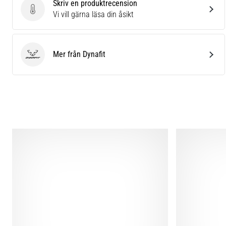
Skriv en produktrecension
Skriv en produktrecension
Vi vill gärna läsa din åsikt
Mer från Dynafit
Dynafit