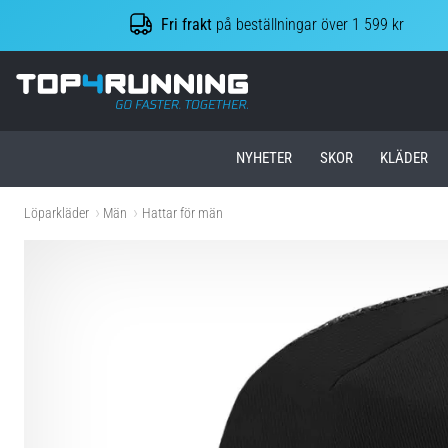
Fri frakt
på beställningar över 1 599 kr
Top4Running.se
NYHETER
SKOR
KLÄDER
Löparkläder
Män
Hattar för män