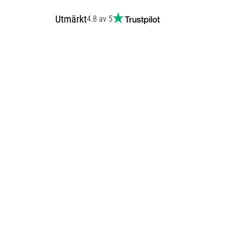
Utmärkt
4.8 av 5