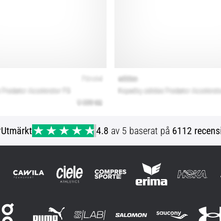
r
Utmärkt
4.8
av 5 baserat på
6112 recens