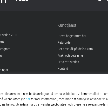
Kundtjänst
st sedan 2010
Utöva ångerrätten här
ram
Returorder
program
Gör anspråk på defekt vara
Frakt och betalning
am
Hitta rätt storlek
Kontakt
lningar
FAQ
kor
Sekretesspolicy
© 2010 – 2026
Top4Running.se