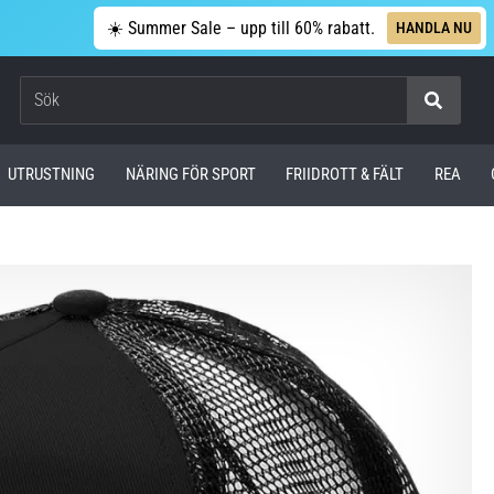
☀️ Summer Sale – upp till 60% rabatt.
HANDLA NU
Sök
UTRUSTNING
NÄRING FÖR SPORT
FRIIDROTT & FÄLT
REA