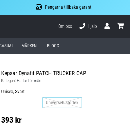
Pengarna tillbaka garanti
Om oss
Hjälp
varuko
CASUAL
MÄRKEN
BLOGG
Kepsar Dynafit PATCH TRUCKER CAP
Kategori:
Hattar för män
Unisex,
Svart
Universell storlek
393 kr