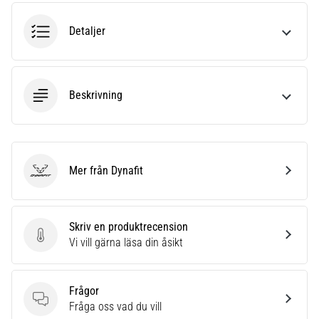
Vilka
är
Detaljer
de
vanligaste…
Beskrivning
5. 8. 2026
•
8 min. läsning
Plantar
fasciit:
Mer från Dynafit
Dynafit
Symptom,
orsaker
och
Skriv en produktrecension
behandling
Skriv en produktrecension
Vi vill gärna läsa din åsikt
Upplever
du
skarp
Frågor
hälsmärta
Frågor
Fråga oss vad du vill