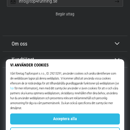
info@top4running.se
Begär uttag
Om oss
Kundtjänst
Top4Running.se
I mer än 16 år vi har vi motiverat dig att gå ut och springa. Snabbare. Med
oss. Varje dag.
Instagram
YouTube