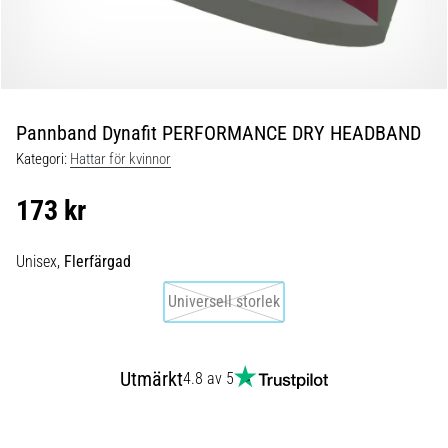
under
och
efter
löpning
Knäsmärta
drabbar
Pannband Dynafit PERFORMANCE DRY HEADBAND
alla
Kategori:
Hattar för kvinnor
löpare
minst
173 kr
en
gång
i
Unisex,
Flerfärgad
livet,
Universell storlek
oavsett
om
du
är
Utmärkt
4.8 av 5
amatör
eller
proffs.