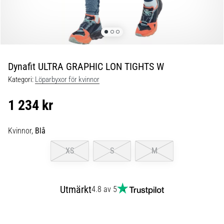
under
och
efter
löpning
Knäsmärta
drabbar
Dynafit ULTRA GRAPHIC LON TIGHTS W
alla
Kategori:
Löparbyxor för kvinnor
löpare
minst
1 234 kr
en
gång
i
Kvinnor,
Blå
livet,
XS
S
M
oavsett
om
du
är
Utmärkt
4.8 av 5
amatör
eller
proffs.