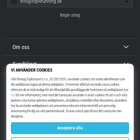
info@top4running.se
Begär uttag
Om oss
Kundtjänst
Top4Running.se
I mer än 16 år vi har vi motiverat dig att gå ut och springa. Snabbare. Med
oss. Varje dag.
Instagram
YouTube