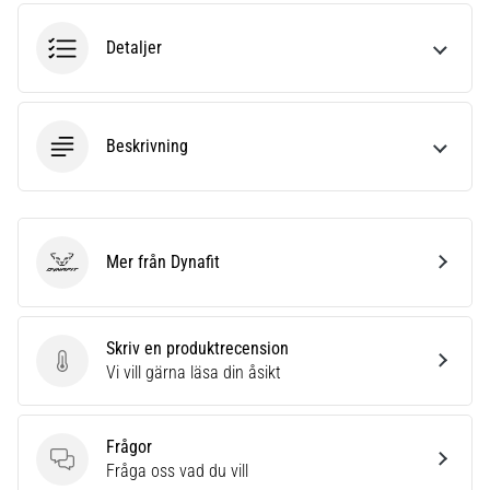
Vilka
är
Detaljer
de
vanligaste…
Beskrivning
5. 8. 2026
•
8 min. läsning
Plantar
fasciit:
Mer från Dynafit
Dynafit
Symptom,
orsaker
och
Skriv en produktrecension
behandling
Skriv en produktrecension
Vi vill gärna läsa din åsikt
Upplever
du
skarp
Frågor
hälsmärta
Frågor
Fråga oss vad du vill