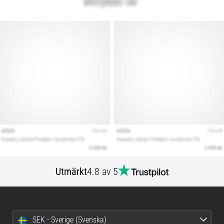
Utmärkt
4.8 av 5
SEK - Sverige (Svenska)