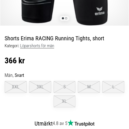
Blixtsnabb
löpning
och
beeptest:
Vad
är
Shorts Erima RACING Running Tights, short
de
Kategori:
Löparshorts för män
och
hur
366 kr
genomförs
de?
Män,
Svart
I
praktiken
XXL
3XL
S
M
L
testar
shuttle
XL
run
snabbhet,
smidighet
Utmärkt
och
4.8 av 5