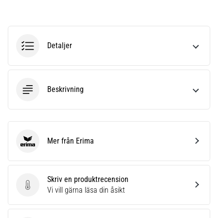
riktningsförändringar.
Hur
utförs
det
korrekt,
Detaljer
var
används
det…
Beskrivning
6. 8. 2026
•
9 min. läsning
Löparknä:
Mer från Erima
Erima
Orsaker,
behandling
och
Skriv en produktrecension
förebyggande
Skriv en produktrecension
Vi vill gärna läsa din åsikt
åtgärder
Löparknä,