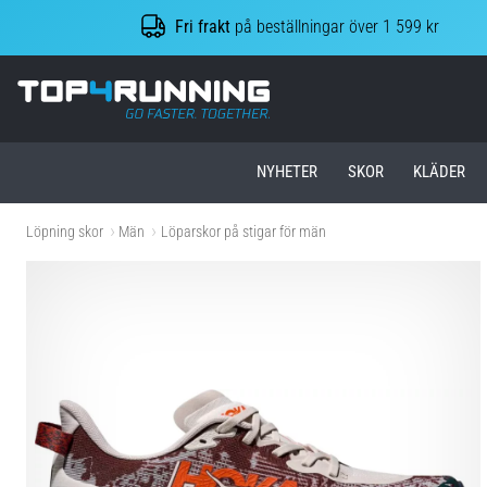
Fri frakt
på beställningar över 1 599 kr
Top4Running.se
NYHETER
SKOR
KLÄDER
Löpning skor
Män
Löparskor på stigar för män