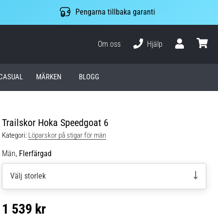
Pengarna tillbaka garanti
Om oss
Hjälp
varuko
CASUAL
MÄRKEN
BLOGG
Trailskor Hoka Speedgoat 6
Kategori:
Löparskor på stigar för män
Män,
Flerfärgad
Välj storlek
1 539 kr