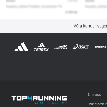
Våra kunder säge
Om oss
Springspeciali