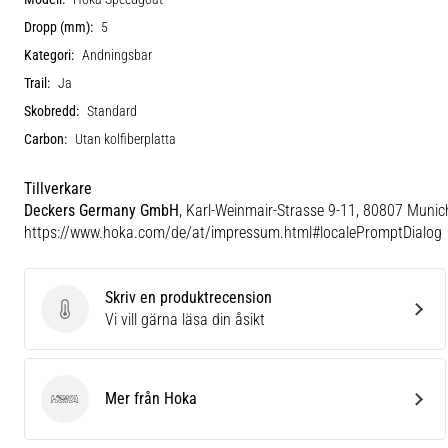
Dropp (mm):
5
Kategori:
Andningsbar
Trail:
Ja
Skobredd:
Standard
Carbon:
Utan kolfiberplatta
Tillverkare
Deckers Germany GmbH
, Karl-Weinmair-Strasse 9-11, 80807 Munic
https://www.hoka.com/de/at/impressum.html#localePromptDialog
Skriv en produktrecension
Skriv en produktrecension
Vi vill gärna läsa din åsikt
Mer från Hoka
Hoka