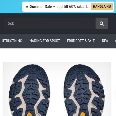
☀️ Summer Sale – upp till 60% rabatt.
HANDLA NU
Sök
UTRUSTNING
NÄRING FÖR SPORT
FRIIDROTT & FÄLT
REA