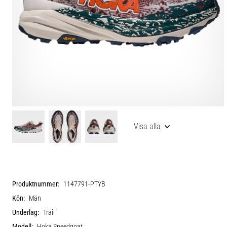
Visa alla
Produktnummer:
1147791-PTYB
Kön:
Män
Underlag:
Trail
Modell:
Hoka Speedgoat