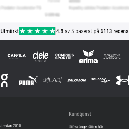
r
Utmärkt
4.8
av 5 baserat på
6113 recens
Kundtjänst
st sedan 2010
Utöva ångerrätten här