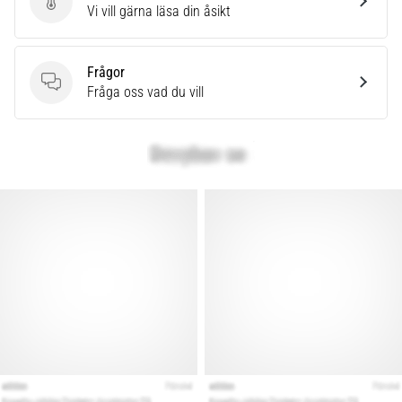
Skriv en produktrecension
Vi vill gärna läsa din åsikt
även
känt
som
Frågor
iliotibialbandssyndrom
Frågor
Fråga oss vad du vill
(ITBS),
är
ett
mycket
vanligt
hälsoproblem
som
löpare
drabbas
av.
Vad…
Visa
alla
artiklar