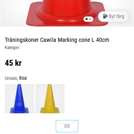
Blixtsnabb
löpning
och
Byt färg
beeptest:
Vad
är
Träningskoner Cawila Marking cone L 40cm
de
Kategori:
och
hur
45 kr
genomförs
de?
Unisex,
Röd
I
praktiken
testar
shuttle
run
snabbhet,
smidighet
OS
och