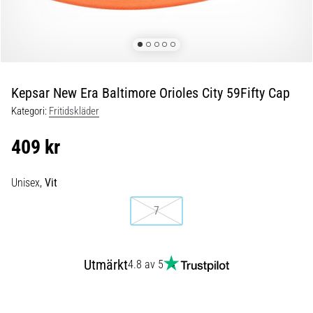
Blixtsnabb
löpning
och
beeptest:
Vad
är
Kepsar New Era Baltimore Orioles City 59Fifty Cap
de
Kategori:
Fritidskläder
och
hur
409 kr
genomförs
de?
Unisex,
Vit
I
praktiken
7
testar
shuttle
run
Utmärkt
4.8 av 5
snabbhet,
smidighet
och