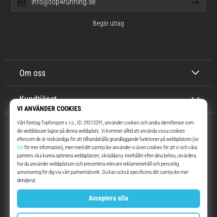
info@top4running.se
Begär uttag
Om oss
Kundtjänst
Top4Running.se
I mer än 16 år vi har vi motiverat dig att gå ut och springa. Snabbare. Med
oss. Varje dag.
Instagram
YouTube