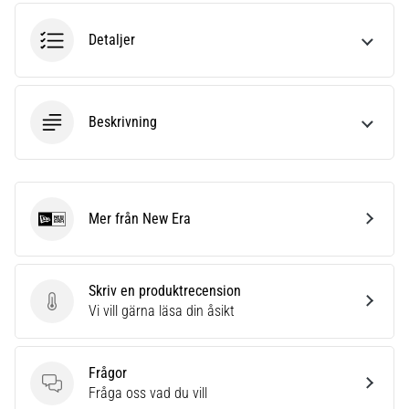
riktningsförändringar.
Hur
Detaljer
utförs
det
korrekt,
var
Beskrivning
används
det…
6. 8. 2026
•
Mer från New Era
New Era
9 min. läsning
Löparknä:
Orsaker,
Skriv en produktrecension
behandling
Skriv en produktrecension
Vi vill gärna läsa din åsikt
och
förebyggande
åtgärder
Frågor
Frågor
Fråga oss vad du vill
Löparknä,