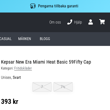
Pengarna tillbaka garanti
Om oss
Hjälp
varuko
CASUAL
MÄRKEN
BLOGG
Kepsar New Era Miami Heat Basic 59Fifty Cap
Kategori:
Fritidskläder
Unisex,
Svart
7
7½
393 kr