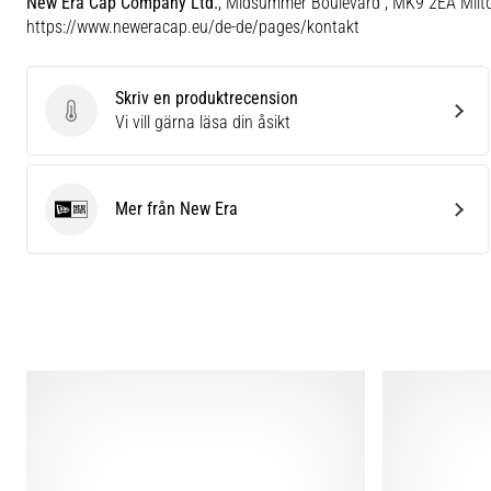
New Era Cap Company Ltd.
, Midsummer Boulevard , MK9 2EA Milt
https://www.neweracap.eu/de-de/pages/kontakt
Skriv en produktrecension
Skriv en produktrecension
Vi vill gärna läsa din åsikt
Mer från New Era
New Era