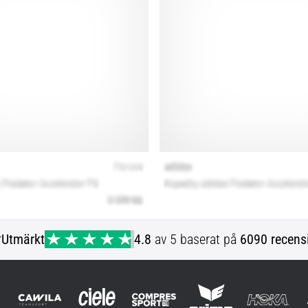
r
Utmärkt
4.8
av 5 baserat på
6090 recens