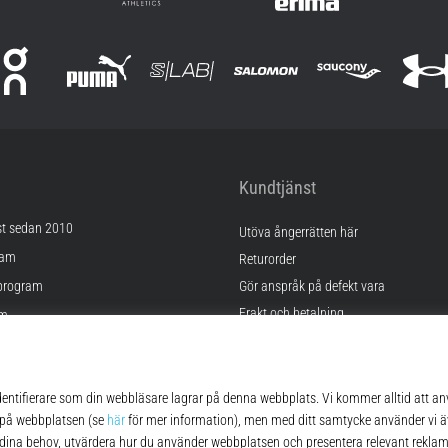
Kundtjänst
st sedan 2010
Utöva ångerrätten här
ram
Returorder
program
Gör anspråk på defekt vara
Frakt och betalning
am
Hitta rätt storlek
Kontakt
lningar
FAQ
kor
Sekretesspolicy