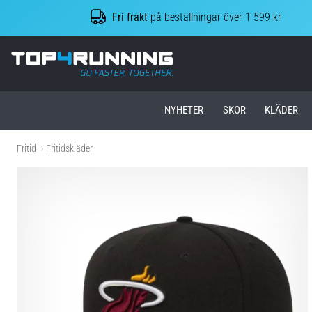
Fri frakt
på beställningar över 1 599 kr
Top4Running.se
NYHETER
SKOR
KLÄDER
Fritid
Fritidskläder