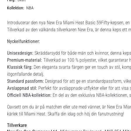
Kollektion:
NBA
Introducerar den nya New Era Miami Heat Basic 59Fifty-kepsen, en p
Tillverkad av den välkända tillverkaren New Era, är denna keps ett 
Nyckelfunktioner:
Unisexdesign:
Skräddarsydd för både män och kvinnor, denna keps 
Premium-material:
Tillverkad av 100 % polyester, vilket garantera
Klassisk färg:
Den eleganta svarta färgen ger en touch av stil, kompl
iögonfallande detalj.
Standard passform:
Designad för att ge en standardpassform, vilke
Avslappnad stil:
Perfekt för avslappnade utflykter eller för att vis
Officiell NBA-kollektion:
En del av den exklusiva NBA-kollektionen, s
Oavsett om du är på matchen eller ute med vänner, är New Era Miami
kärlek till Miami Heat. Skaffa din idag och höj din fanutrustning!
Tillverkare