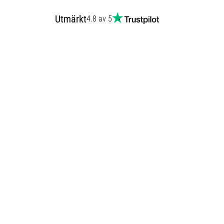
Utmärkt
4.8 av 5