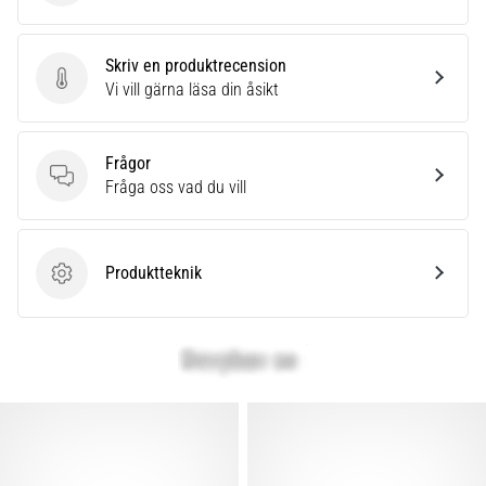
under
eller
efter
Skriv en produktrecension
löpning?
Skriv en produktrecension
Vi vill gärna läsa din åsikt
En
av
de
Frågor
vanligaste
Frågor
Fråga oss vad du vill
orsakerna
är
plantar
fasciit.
Produktteknik
Produktteknik
Vad
beror
det…
Visa
alla
artiklar