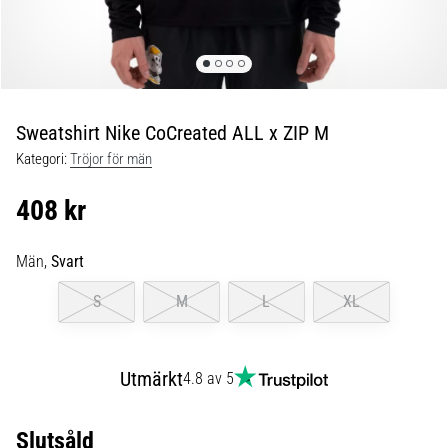
under
och
efter
löpning
Knäsmärta
drabbar
Sweatshirt Nike CoCreated ALL x ZIP M
alla
Kategori:
Tröjor för män
löpare
minst
408 kr
en
gång
i
Män,
Svart
livet,
S
M
L
XL
oavsett
om
du
är
Utmärkt
4.8 av 5
amatör
eller
proffs.
Slutsåld