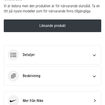
Vilka
Vi är ledsna men den produkten är för närvarande slutsåld. Ta en
är
titt på nyare modeller som för närvarande finns tillgängliga.
de
vanligaste…
Liknande produkt
5. 8. 2026
•
8 min. läsning
Plantar
fasciit:
Detaljer
Symptom,
orsaker
och
Beskrivning
behandling
Upplever
du
skarp
hälsmärta
Mer från Nike
Nike