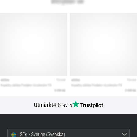
Utmärkt
4.8 av 5
SEK - Sverige (Svenska)