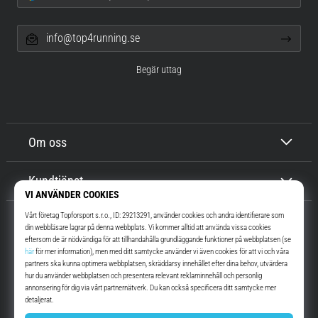
info@top4running.se
Begär uttag
Om oss
Kundtjänst
Top4Running.se
I mer än 16 år vi har vi motiverat dig att gå ut och springa. Snabbare. Med
oss. Varje dag.