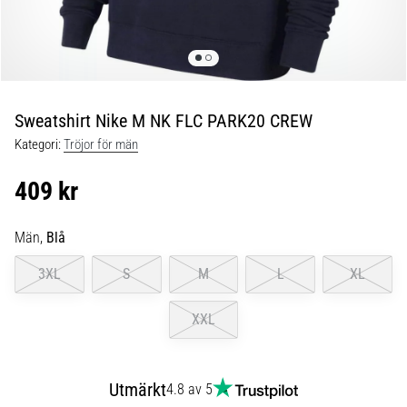
Blixtsnabb
löpning
och
beeptest:
Vad
är
Sweatshirt Nike M NK FLC PARK20 CREW
de
Kategori:
Tröjor för män
och
hur
409 kr
genomförs
de?
Män,
Blå
I
praktiken
3XL
S
M
L
XL
testar
shuttle
XXL
run
snabbhet,
smidighet
Utmärkt
och
4.8 av 5