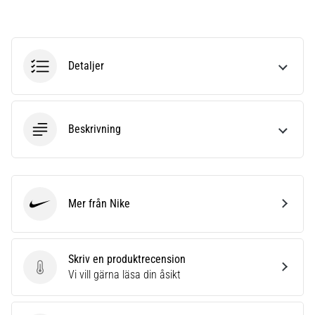
riktningsförändringar.
Hur
utförs
det
korrekt,
Detaljer
var
används
det…
Beskrivning
6. 8. 2026
•
9 min. läsning
Löparknä:
Mer från Nike
Nike
Orsaker,
behandling
och
Skriv en produktrecension
förebyggande
Skriv en produktrecension
Vi vill gärna läsa din åsikt
åtgärder
Löparknä,