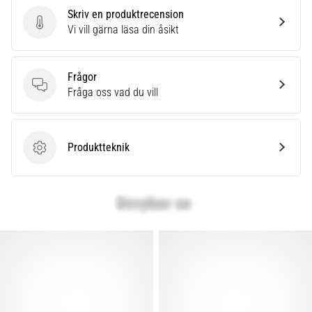
även
Skriv en produktrecension
känt
Skriv en produktrecension
Vi vill gärna läsa din åsikt
som
iliotibialbandssyndrom
(ITBS),
Frågor
är
Frågor
Fråga oss vad du vill
ett
mycket
vanligt
Produktteknik
hälsoproblem
Produktteknik
som
löpare
drabbas
av.
Vad…
Visa
alla
artiklar