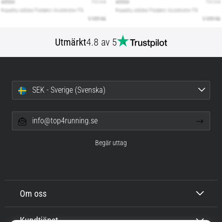
Utmärkt
4.8 av 5
SEK - Sverige (Svenska)
info@top4running.se
Begär uttag
Om oss
Kundtjänst