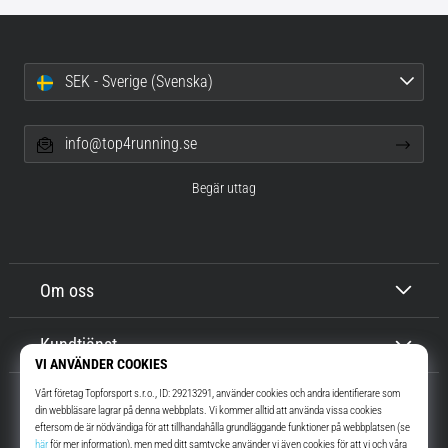
SEK - Sverige (Svenska)
info@top4running.se
Begär uttag
Om oss
Kundtjänst