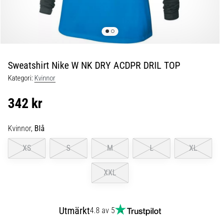
Löparknä:
Orsaker,
behandling
och
förebyggande
åtgärder
Sweatshirt Nike W NK DRY ACDPR DRIL TOP
Löparknä,
Kategori:
Kvinnor
även
känt
342 kr
som
iliotibialbandssyndrom
Kvinnor,
Blå
(ITBS),
är
XS
S
M
L
XL
ett
mycket
XXL
vanligt
hälsoproblem
som
löpare
Utmärkt
4.8 av 5
drabbas