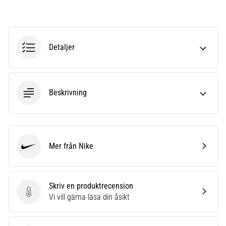
av.
Vad…
Detaljer
6. 8. 2026
•
10 min. läsning
Löparskor
Beskrivning
med
mer
dämpning
Vilka
Mer från Nike
är
Nike
TOP-
modellerna
av
Skriv en produktrecension
löparskor
Skriv en produktrecension
Vi vill gärna läsa din åsikt
med
högre