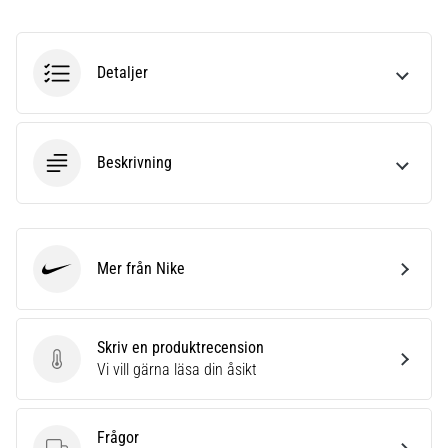
riktningsförändringar.
Hur
utförs
det
Detaljer
korrekt,
var
används
det…
Beskrivning
6. 8. 2026
•
9 min. läsning
Mer från Nike
Nike
Löparknä:
Orsaker,
behandling
Skriv en produktrecension
och
Skriv en produktrecension
Vi vill gärna läsa din åsikt
förebyggande
åtgärder
Frågor
Löparknä,