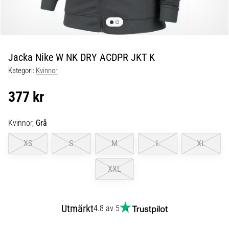
Blixtsnabb
löpning
och
beeptest:
Vad
Jacka Nike W NK DRY ACDPR JKT K
är
Kategori:
Kvinnor
de
och
377 kr
hur
genomförs
Kvinnor,
Grå
de?
I
XS
S
M
L
XL
praktiken
testar
XXL
shuttle
run
snabbhet,
Utmärkt
smidighet
4.8 av 5
och