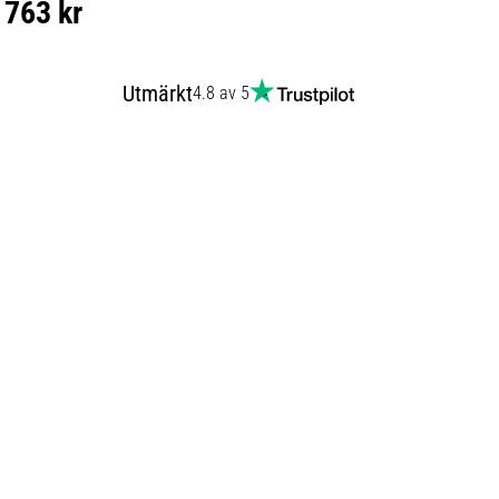
763 kr
Utmärkt
4.8 av 5