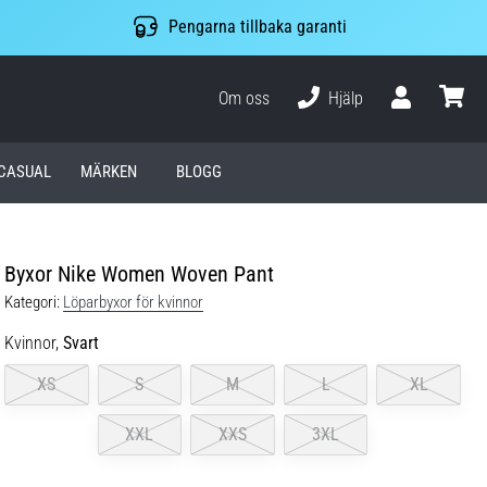
Pengarna tillbaka garanti
Om oss
Hjälp
varuko
CASUAL
MÄRKEN
BLOGG
Byxor Nike Women Woven Pant
Kategori:
Löparbyxor för kvinnor
Kvinnor,
Svart
XS
S
M
L
XL
XXL
XXS
3XL