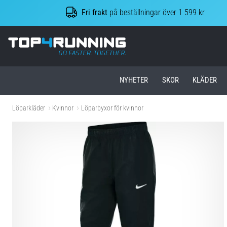
Fri frakt
på beställningar över 1 599 kr
Top4Running.se
NYHETER
SKOR
KLÄDER
Löparkläder
Kvinnor
Löparbyxor för kvinnor