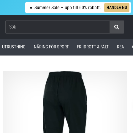
☀️ Summer Sale – upp till 60% rabatt.
HANDLA NU
Sök
UTRUSTNING
NÄRING FÖR SPORT
FRIIDROTT & FÄLT
REA