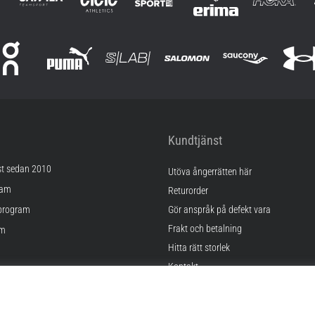
Kundtjänst
st sedan 2010
Utöva ångerrätten här
ram
Returorder
program
Gör anspråk på defekt vara
Frakt och betalning
am
Hitta rätt storlek
Kontakt
lningar
FAQ
kor
Sekretesspolicy