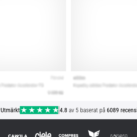
r
Utmärkt
4.8
av 5 baserat på
6089 recens