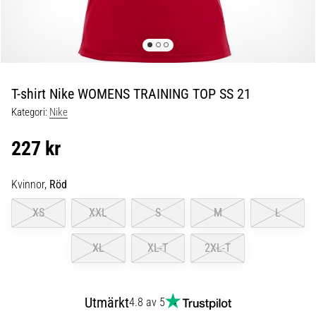
Blixtsnabb
löpning
och
beeptest:
Vad
är
T-shirt Nike WOMENS TRAINING TOP SS 21
de
Kategori:
Nike
och
hur
227 kr
genomförs
de?
Kvinnor,
Röd
I
praktiken
XS
XXL
S
M
L
testar
shuttle
XL
XL-T
2XL-T
run
snabbhet,
smidighet
Utmärkt
och
4.8 av 5