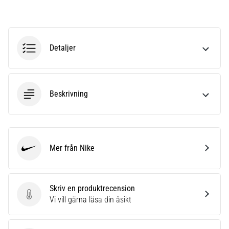
riktningsförändringar.
Hur
utförs
det
korrekt,
Detaljer
var
används
det…
Beskrivning
6. 8. 2026
•
9 min. läsning
Löparknä:
Mer från Nike
Nike
Orsaker,
behandling
och
Skriv en produktrecension
förebyggande
Skriv en produktrecension
Vi vill gärna läsa din åsikt
åtgärder
Löparknä,