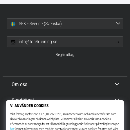
SEK - Sverige (Svenska)
info@top4running.se
Begär uttag
Om oss
Kundtjänst