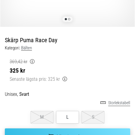
Blixtsnabb
löpning
och
beeptest:
Vad
är
Skärp Puma Race Day
de
Kategori:
Bälten
och
hur
369,42 kr
genomförs
325 kr
de?
Senaste lägsta pris:
325 kr
I
praktiken
Unisex,
Svart
testar
shuttle
Storlekstabell
run
snabbhet,
M
L
S
smidighet
och