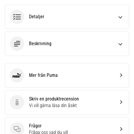
även
känt
Detaljer
som
iliotibialbandssyndrom
(ITBS),
är
Beskrivning
ett
mycket
vanligt
hälsoproblem
som
Mer från Puma
löpare
Puma
drabbas
av.
Vad…
Skriv en produktrecension
Skriv en produktrecension
Vi vill gärna läsa din åsikt
Visa
alla
Frågor
artiklar
Frågor
Fråga oss vad du vill