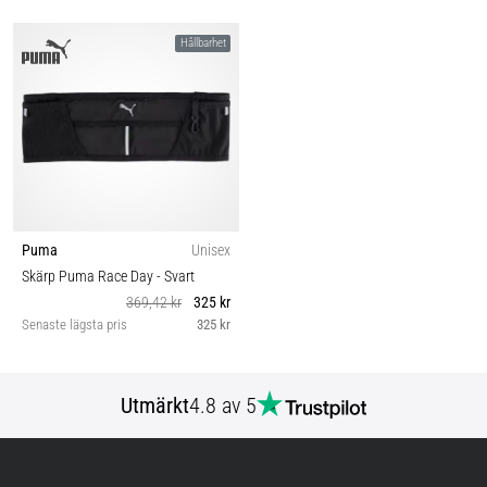
Hållbarhet
Puma
Unisex
Skärp Puma Race Day
- Svart
369,42 kr
325 kr
Senaste lägsta pris
325 kr
Utmärkt
4.8 av 5