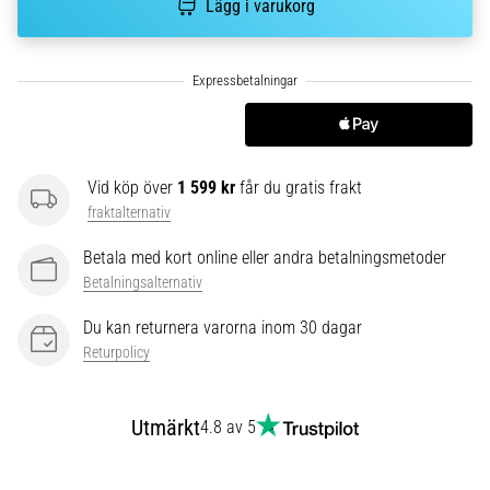
riktningsförändringar.
Lägg i varukorg
Hur
utförs
det
korrekt,
var
används
det…
Vid köp över
1 599 kr
får du gratis frakt
fraktalternativ
6. 8. 2026
Betala med kort online eller andra betalningsmetoder
•
9 min. läsning
Betalningsalternativ
Löparknä:
Du kan returnera varorna inom 30 dagar
Orsaker,
Returpolicy
behandling
och
förebyggande
Utmärkt
4.8 av 5
åtgärder
Löparknä,