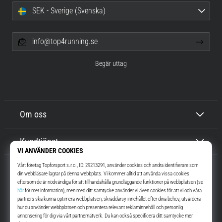
SEK - Sverige (Svenska)
info@top4running.se
Begär uttag
Om oss
Kundtjänst
Top4Running.se
I mer än 16 år vi har vi motiverat dig att gå ut och springa. Snabbare. Med
oss. Varje dag.