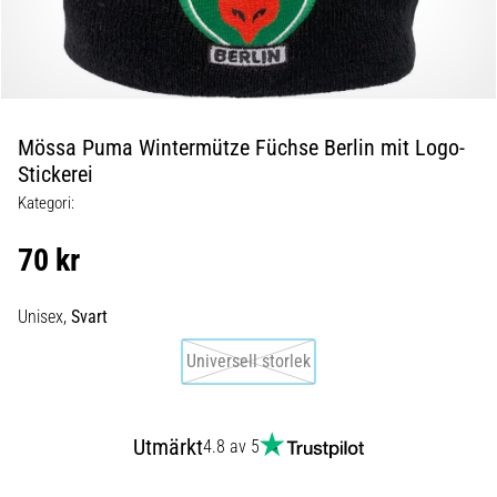
Blixtsnabb
löpning
och
beeptest:
Vad
är
Mössa Puma Wintermütze Füchse Berlin mit Logo-
de
Stickerei
och
Kategori:
hur
genomförs
70 kr
de?
I
Unisex,
Svart
praktiken
testar
Universell storlek
shuttle
run
snabbhet,
Utmärkt
4.8 av 5
smidighet
och