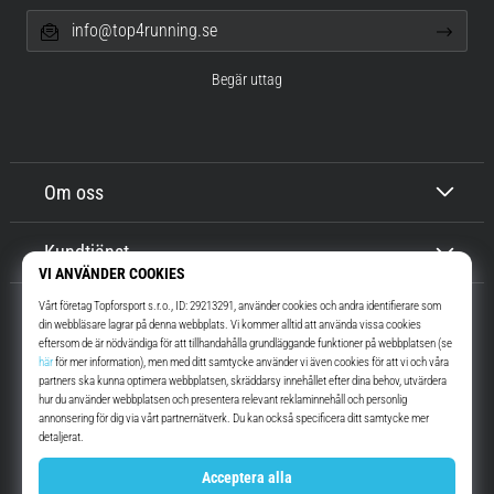
info@top4running.se
Begär uttag
Om oss
Kundtjänst
Top4Running.se
I mer än 16 år vi har vi motiverat dig att gå ut och springa. Snabbare. Med
oss. Varje dag.
Instagram
YouTube