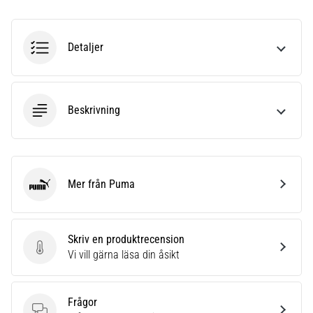
riktningsförändringar.
Hur
utförs
Detaljer
det
korrekt,
var
används
det…
Beskrivning
6. 8. 2026
•
9 min. läsning
Mer från Puma
Puma
Löparknä:
Orsaker,
behandling
Skriv en produktrecension
och
Skriv en produktrecension
Vi vill gärna läsa din åsikt
förebyggande
åtgärder
Frågor
Löparknä,