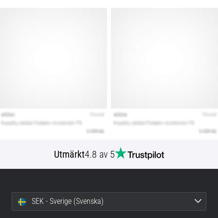
Utmärkt
4.8 av 5
SEK - Sverige (Svenska)