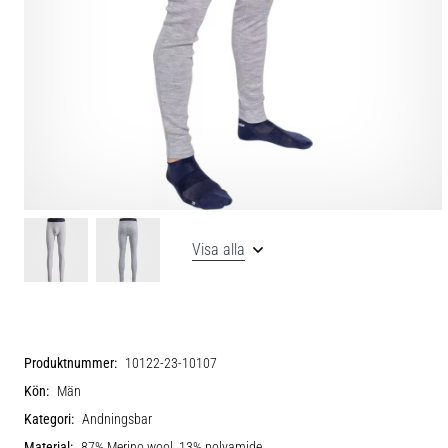
Visa alla
Produktnummer:
10122-23-10107
Kön:
Män
Kategori:
Andningsbar
Material:
87% Merino wool, 13% polyamide