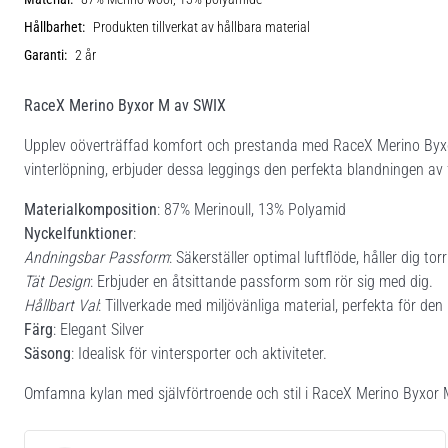
Hållbarhet:
Produkten tillverkat av hållbara material
Garanti:
2 år
RaceX Merino Byxor M av SWIX
Upplev oöverträffad komfort och prestanda med RaceX Merino Byxo
vinterlöpning, erbjuder dessa leggings den perfekta blandningen av fu
Materialkomposition
: 87% Merinoull, 13% Polyamid
Nyckelfunktioner
:
Andningsbar Passform
: Säkerställer optimal luftflöde, håller dig to
Tät Design
: Erbjuder en åtsittande passform som rör sig med dig.
Hållbart Val
: Tillverkade med miljövänliga material, perfekta för de
Färg
: Elegant Silver
Säsong
: Idealisk för vintersporter och aktiviteter.
Omfamna kylan med självförtroende och stil i RaceX Merino Byxor 