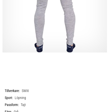
Tillverkare:
SWIX
Sport:
Löpning
Passform:
Tajt
Färg:
Grå