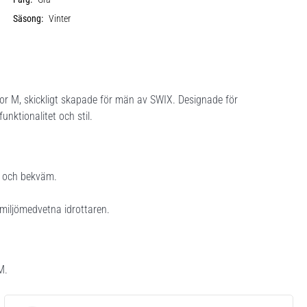
Säsong:
Vinter
r M, skickligt skapade för män av SWIX. Designade för
nktionalitet och stil.
rr och bekväm.
n miljömedvetna idrottaren.
M.