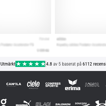
r
Utmärkt
4.8
av 5 baserat på
6112 recens