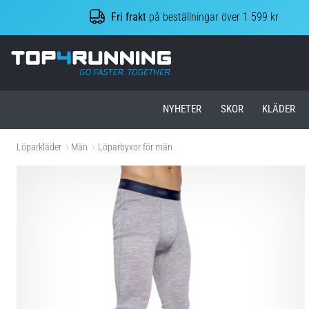
Fri frakt
på beställningar över 1 599 kr
Top4Running.se
NYHETER
SKOR
KLÄDER
Löparkläder
Män
Löparbyxor för män