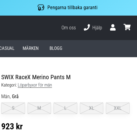
Pengarna tillbaka garanti
Om oss
Hjälp
varuko
CASUAL
MÄRKEN
BLOGG
SWIX RaceX Merino Pants M
Kategori:
Löparbyxor för män
Män,
Grå
S
M
L
XL
XXL
923 kr