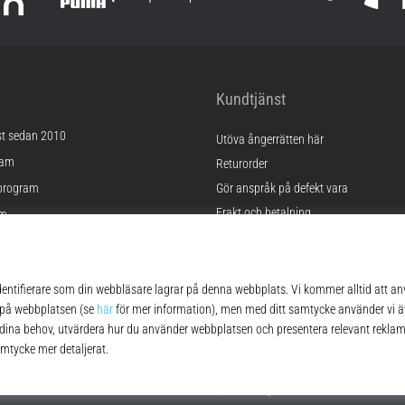
Kundtjänst
st sedan 2010
Utöva ångerrätten här
ram
Returorder
program
Gör anspråk på defekt vara
Frakt och betalning
am
Hitta rätt storlek
Kontakt
lningar
FAQ
kor
Sekretesspolicy
© 2010 – 2026
Top4Running.se