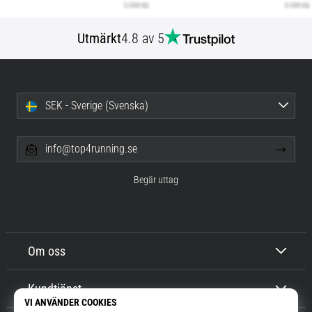
Utmärkt
4.8 av 5
SEK - Sverige (Svenska)
info@top4running.se
Begär uttag
Om oss
Kundtjänst