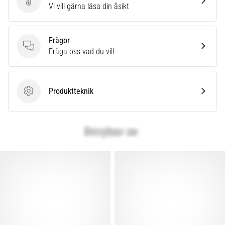
Skriv en produktrecension
Vi vill gärna läsa din åsikt
även
känt
som
Frågor
iliotibialbandssyndrom
Frågor
Fråga oss vad du vill
(ITBS),
är
ett
mycket
Produktteknik
vanligt
Produktteknik
hälsoproblem
som
löpare
drabbas
av.
Vad…
Visa
alla
artiklar