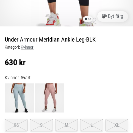
Blixtsnabb
löpning
och
Byt färg
beeptest:
Vad
är
Under Armour Meridian Ankle Leg-BLK
de
Kategori:
Kvinnor
och
hur
630 kr
genomförs
de?
Kvinnor,
Svart
I
praktiken
testar
shuttle
run
snabbhet,
smidighet
XS
S
M
L
XL
och