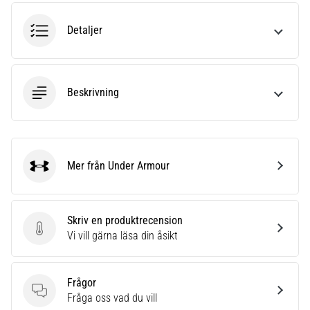
riktningsförändringar.
Hur
Detaljer
utförs
det
korrekt,
var
Beskrivning
används
det…
6. 8. 2026
•
Mer från Under Armour
Under Armour
9 min. läsning
Löparknä:
Orsaker,
Skriv en produktrecension
behandling
Skriv en produktrecension
Vi vill gärna läsa din åsikt
och
förebyggande
åtgärder
Frågor
Frågor
Fråga oss vad du vill
Löparknä,