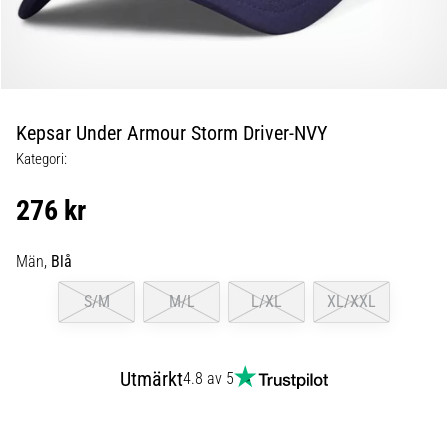
Blixtsnabb
löpning
och
beeptest:
Vad
är
Kepsar Under Armour Storm Driver-NVY
de
Kategori:
och
hur
276 kr
genomförs
de?
Män,
Blå
I
praktiken
S/M
M/L
L/XL
XL/XXL
testar
shuttle
run
Utmärkt
4.8 av 5
snabbhet,
smidighet
och