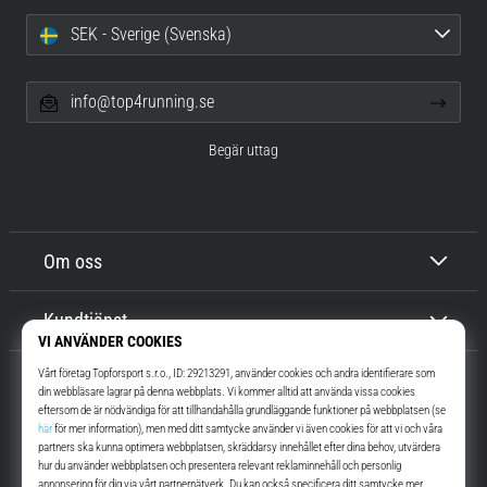
SEK - Sverige (Svenska)
info@top4running.se
Begär uttag
Om oss
Kundtjänst
Top4Running.se
I mer än 16 år vi har vi motiverat dig att gå ut och springa. Snabbare. Med