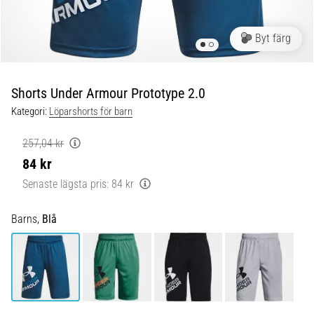
Blixtsnabb
löpning
och
Byt färg
beeptest:
Vad
är
Shorts Under Armour Prototype 2.0
de
Kategori:
Löparshorts för barn
och
hur
257,04 kr
genomförs
84 kr
de?
Senaste lägsta pris:
84 kr
I
praktiken
Barns,
Blå
testar
shuttle
run
snabbhet,
smidighet
och