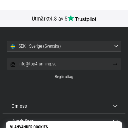
Utmärkt
4.8 av 5
SEK - Sverige (Svenska)
info@top4running.se
Begär uttag
Om oss
Kundtjänst