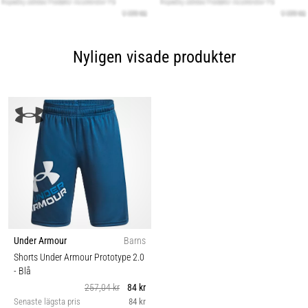
Nyligen visade produkter
Under Armour
Barns
Shorts Under Armour Prototype 2.0
- Blå
257,04 kr
84 kr
Senaste lägsta pris
84 kr