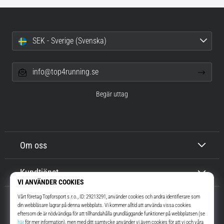
SEK - Sverige (Svenska)
info@top4running.se
Begär uttag
Om oss
Kundtjänst