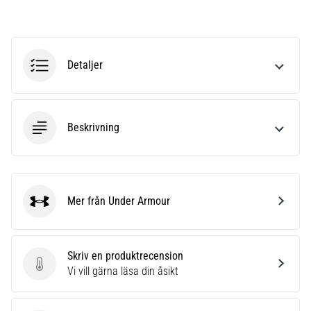
riktningsförändringar.
Hur
utförs
det
korrekt,
Detaljer
var
används
det…
Beskrivning
6. 8. 2026
•
9 min. läsning
Löparknä:
Mer från Under Armour
Under Armour
Orsaker,
behandling
och
Skriv en produktrecension
förebyggande
Skriv en produktrecension
Vi vill gärna läsa din åsikt
åtgärder
Löparknä,