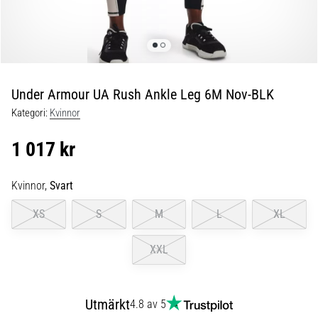
Blixtsnabb
löpning
och
beeptest:
Vad
är
Under Armour UA Rush Ankle Leg 6M Nov-BLK
de
Kategori:
Kvinnor
och
hur
1 017 kr
genomförs
de?
Kvinnor,
Svart
I
praktiken
XS
S
M
L
XL
testar
shuttle
XXL
run
snabbhet,
smidighet
Utmärkt
och
4.8 av 5