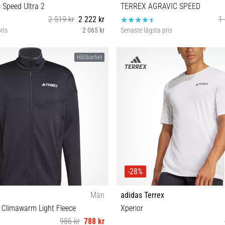
c Speed Ultra 2
TERREX AGRAVIC SPEED
2 519 kr
2 222 kr
1 
ris
2 065 kr
Senaste lägsta pris
43⅓ 44 44⅔ 45⅓ 46⅔ 48
44 46 47⅓
Hållbarhet
-28%
Män
adidas Terrex
r Climawarm Light Fleece
Xperior
986 kr
788 kr