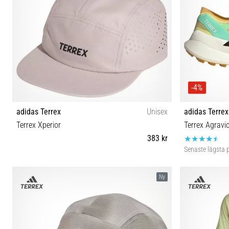
-4%
adidas Terrex
Unisex
adidas Terrex
Terrex Xperior
Terrex Agravi
383 kr
Senaste lägsta p
OSFW OSFM OSFL
40⅔ 41⅓ 42 
Ny