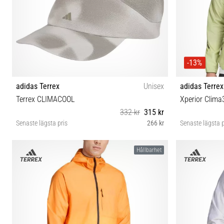
-13%
adidas Terrex
Unisex
adidas Terrex
Terrex CLIMACOOL
Xperior Clima
332 kr
315 kr
Senaste lägsta pris
266 kr
Senaste lägsta p
OSFW OSFM OSFL
Hållbarhet