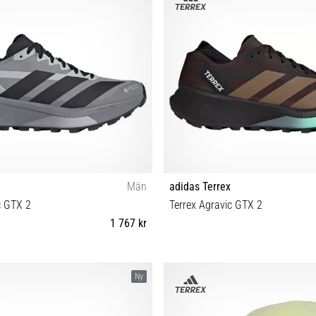
Män
adidas Terrex
c GTX 2
Terrex Agravic GTX 2
1 767 kr
42⅔ 43⅓ 44 44⅔ 45⅓ 46 46⅔ 47⅓
40⅔ 41⅓ 42 42⅔ 43⅓ 44 44⅔ 45
Ny