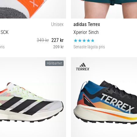
Unisex
adidas Terrex
 SCK
Xperior 5inch
349 kr
227 kr
ris
209 kr
Senaste lägsta pris
S
S-5" XL-5"
Hållbarhet