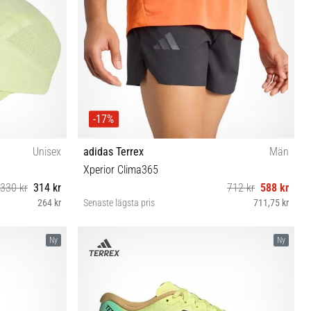
-17%
Unisex
adidas Terrex
Män
Xperior Clima365
330 kr
314 kr
712 kr
588 kr
264 kr
Senaste lägsta pris
711,75 kr
S-5" M-5" L-5" XL-5"
Ny
Ny