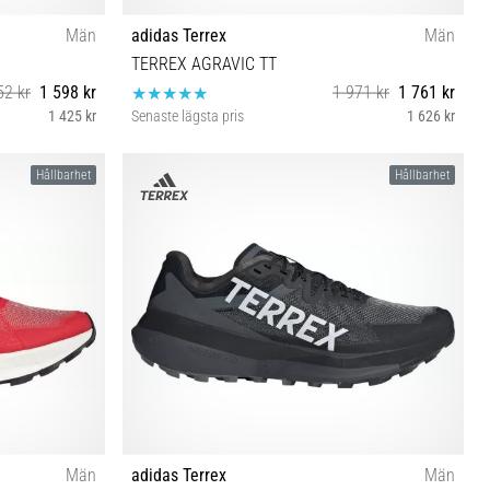
Män
adidas Terrex
Män
TERREX AGRAVIC TT
52 kr
1 598 kr
1 971 kr
1 761 kr
1 425 kr
Senaste lägsta pris
1 626 kr
⅓ 46
44 46⅔
Hållbarhet
Hållbarhet
Män
adidas Terrex
Män