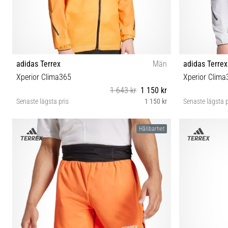
adidas Terrex
Män
adidas Terrex
Xperior Clima365
Xperior Clima
1 643 kr
1 150 kr
Senaste lägsta pris
1 150 kr
Senaste lägsta p
S M L XL
Hållbarhet