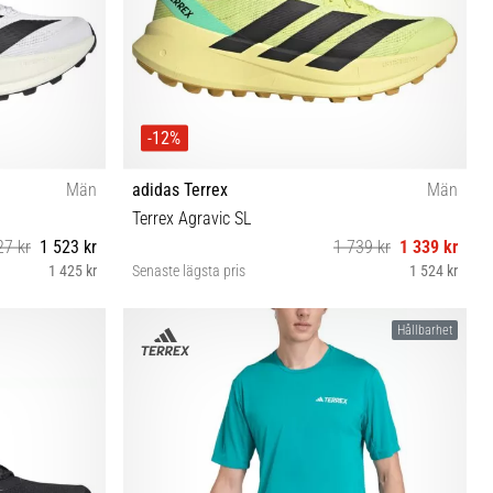
-12%
Män
adidas Terrex
Män
Terrex Agravic SL
27 kr
1 523 kr
1 739 kr
1 339 kr
1 425 kr
Senaste lägsta pris
1 524 kr
⅓ 46 46⅔
40⅔ 42 42⅔ 43⅓ 44 44⅔ 45⅓ 46 46⅔ 47⅓
Hållbarhet