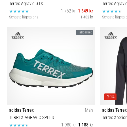
Terrex Agravic GTX
Terrex Agravi
1 752 kr
1 349 kr
Senaste lägsta pris
1 402 kr
Senaste lägsta p
41⅓ 42 42⅔ 43⅓ 44 44⅔ 45⅓ 46⅔
42 
Hållbarhet
-20%
adidas Terrex
Män
adidas Terrex
TERREX AGRAVIC SPEED
Terrex Xperio
1 980 kr
1 188 kr