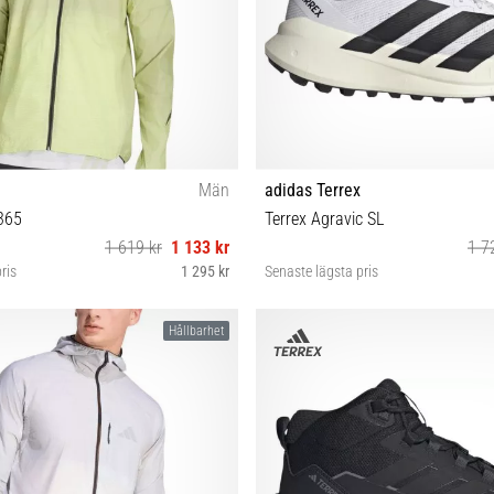
Män
adidas Terrex
365
Terrex Agravic SL
1 619 kr
1 133 kr
1 7
ris
1 295 kr
Senaste lägsta pris
S M L
41⅓ 42 42⅔ 43⅓ 44 44⅔ 45
Hållbarhet