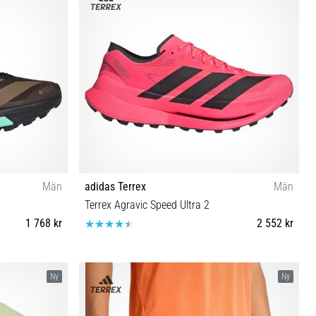
Män
adidas Terrex
Män
Terrex Agravic Speed Ultra 2
1 768 kr
2 552 kr
⅓ 46 46⅔ 47⅓
44 40⅔ 41⅓ 42 42⅔ 43⅓ 44⅔ 45⅓ 46 46⅔ 47⅓
Ny
Ny