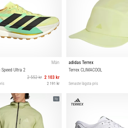
Män
adidas Terrex
c Speed Ultra 2
Terrex CLIMACOOL
2 552 kr
2 103 kr
ris
2 191 kr
Senaste lägsta pris
42⅔ 43⅓ 44 44⅔ 45⅓ 46 46⅔ 47⅓
OSFW OSFM OSFL
Ny