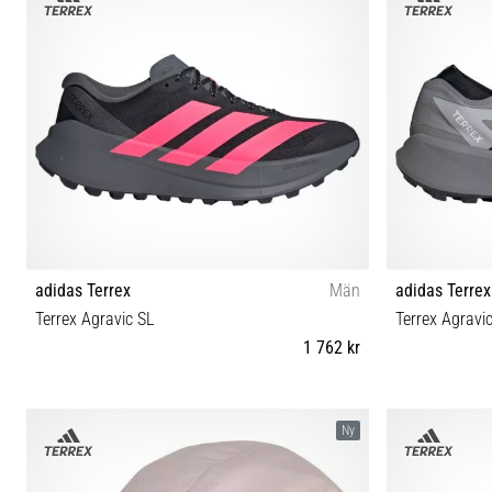
adidas Terrex
Män
adidas Terrex
Terrex Agravic SL
Terrex Agravi
1 762 kr
42⅔ 40⅔ 41⅓ 42 43⅓ 44 44⅔ 45⅓ 46 46⅔ 47⅓
40⅔ 41⅓ 42 
Ny