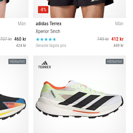
-8%
Män
adidas Terrex
Män
Xperior 5inch
707 kr
460 kr
749 kr
412 kr
424 kr
Senaste lägsta pris
449 kr
S-5" XL-5"
Hållbarhet
Hållbarhet