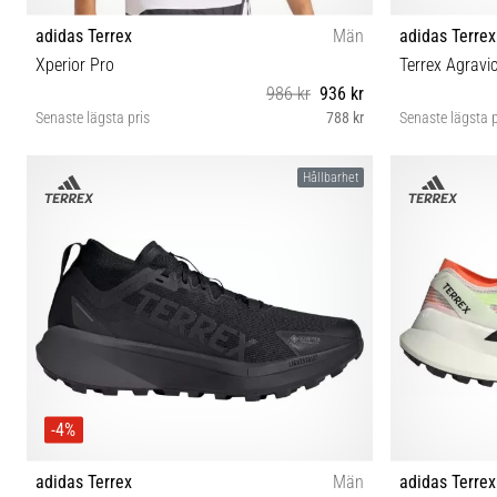
adidas Terrex
Män
adidas Terrex
Xperior Pro
Terrex Agravi
986 kr
936 kr
Senaste lägsta pris
788 kr
Senaste lägsta p
L XL
Hållbarhet
-4%
adidas Terrex
Män
adidas Terrex