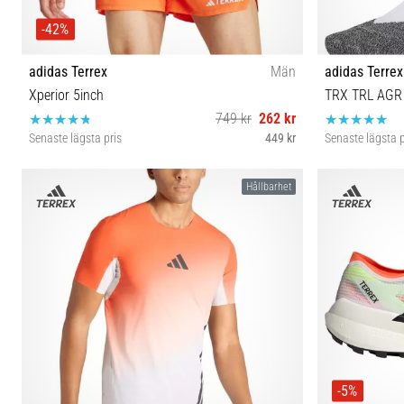
-42%
adidas Terrex
Män
adidas Terrex
Xperior 5inch
TRX TRL AGR
749 kr
262 kr
Senaste lägsta pris
449 kr
Senaste lägsta p
XL-5"
Hållbarhet
-5%