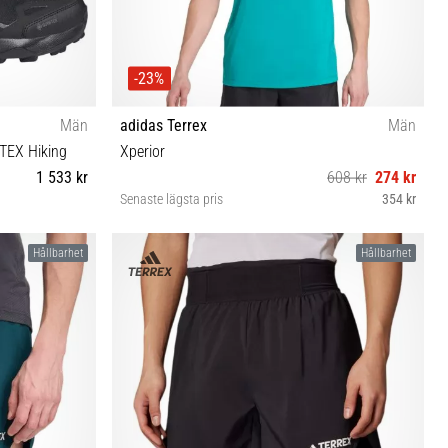
-23%
Män
adidas Terrex
Män
TEX Hiking
Xperior
1 533 kr
608 kr
274 kr
Senaste lägsta pris
354 kr
S M L XL
Hållbarhet
Hållbarhet