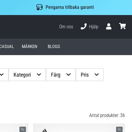
Pengarna tillbaka garanti
Om oss
Hjälp
varuko
CASUAL
MÄRKEN
BLOGG
Kategori
Färg
Pris
Antal produkter: 36
Ny
Ny