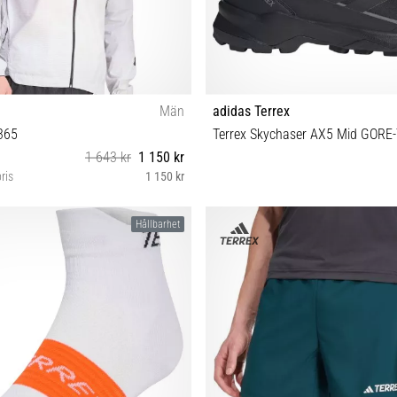
Män
adidas Terrex
365
Terrex Skychaser AX5 Mid GORE-
1 643 kr
1 150 kr
ris
1 150 kr
S M L XL
46⅔
Hållbarhet