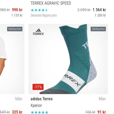
TERREX AGRAVIC SPEED
980 kr
990 kr
2 099 kr
1 364 kr
1 155 kr
Senaste lägsta pris
1 280 kr
43⅓ 44⅔ 45⅓ 46⅔ 47⅓
Hållbarhet
Hållbarhet
-11%
Män
adidas Terrex
Män
Xperior
649 kr
325 kr
166 kr
91 kr