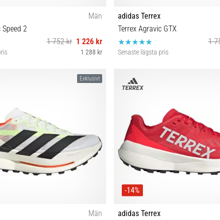
Män
adidas Terrex
c Speed 2
Terrex Agravic GTX
1 752 kr
1 226 kr
1 7
ris
1 288 kr
Senaste lägsta pris
38⅔
40⅔ 42 42⅔ 43⅓ 44 45
Exklusivt
-14%
Män
adidas Terrex