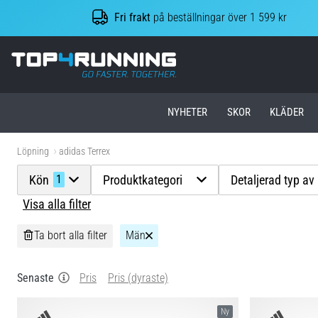
Fri frakt
på beställningar över 1 599 kr
Top4Running.se
NYHETER
SKOR
KLÄDER
Löpning
adidas Terrex
Kön
Produktkategori
Detaljerad typ av
1
Visa alla filter
Ta bort alla filter
Män
Senaste
Pris
Pris (dyraste)
Ny