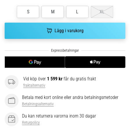
riktningsförändringar.
Hur
S
M
L
XL
utförs
det
korrekt,
Lägg i varukorg
var
används
det…
6. 8. 2026
•
9 min. läsning
Vid köp över
1 599 kr
får du gratis frakt
Löparknä:
fraktalternativ
Orsaker,
Betala med kort online eller andra betalningsmetoder
behandling
Betalningsalternativ
och
förebyggande
Du kan returnera varorna inom 30 dagar
åtgärder
Returpolicy
Löparknä,