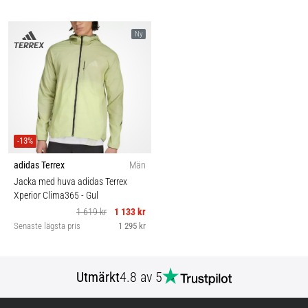
Ny
-13%
adidas Terrex
Män
Jacka med huva adidas Terrex
Xperior Clima365
- Gul
1 619 kr
1 133 kr
Senaste lägsta pris
1 295 kr
Utmärkt
4.8 av 5