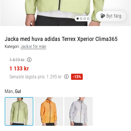
Blixtsnabb
löpning
och
Byt färg
beeptest:
Vad
är
Jacka med huva adidas Terrex Xperior Clima365
de
Kategori:
Jackor för män
och
hur
1 619 kr
genomförs
1 133 kr
de?
Senaste lägsta pris:
1 295 kr
-13%
I
praktiken
Män,
Gul
testar
shuttle
run
snabbhet,
smidighet
och