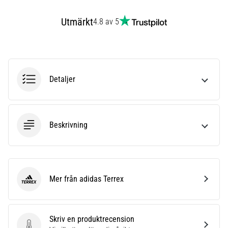
även
känt
Utmärkt
4.8 av 5
som
iliotibialbandssyndrom
(ITBS),
är
ett
Detaljer
mycket
vanligt
hälsoproblem
som
Beskrivning
löpare
drabbas
av.
Vad…
Mer från adidas Terrex
adidas Terrex
Visa
alla
Skriv en produktrecension
artiklar