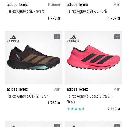
riktningsförändringar.
adidas Terrex
Kvinnor
adidas Terrex
Män
Carbon
Hur
Terrex Agravic SL
- Svart
Terrex Agravic GTX 2
- Grå
utförs
1 770 kr
1 767 kr
det
korrekt,
var
Ny
Ny
används
det…
6. 8. 2026
•
9 min. läsning
Löparknä:
Orsaker,
adidas Terrex
Män
adidas Terrex
Män
behandling
Terrex Agravic GTX 2
- Brun
Terrex Agravic Speed Ultra 2
-
och
Rosa
1 768 kr
förebyggande
2 552 kr
åtgärder
Löparknä,
Ny
Ny