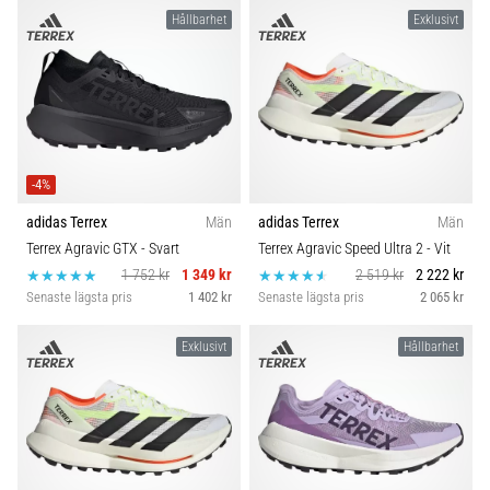
Hållbarhet
Exklusivt
-4%
adidas Terrex
Män
adidas Terrex
Män
Terrex Agravic GTX
- Svart
Terrex Agravic Speed Ultra 2
- Vit
1 752 kr
1 349 kr
2 519 kr
2 222 kr
Senaste lägsta pris
1 402 kr
Senaste lägsta pris
2 065 kr
Exklusivt
Hållbarhet