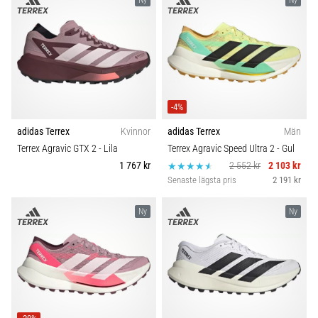
även
känt
som
iliotibialbandssyndrom
(ITBS),
är
ett
-4%
mycket
adidas Terrex
Kvinnor
adidas Terrex
Män
vanligt
Terrex Agravic GTX 2
- Lila
Terrex Agravic Speed Ultra 2
- Gul
hälsoproblem
1 767 kr
2 552 kr
2 103 kr
som
Senaste lägsta pris
2 191 kr
löpare
drabbas
av.
Ny
Ny
Vad…
Visa
alla
artiklar