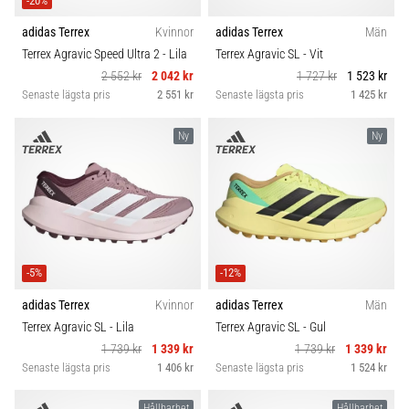
-20%
adidas Terrex
Kvinnor
adidas Terrex
Män
Terrex Agravic Speed Ultra 2
- Lila
Terrex Agravic SL
- Vit
2 552 kr
2 042 kr
1 727 kr
1 523 kr
Senaste lägsta pris
2 551 kr
Senaste lägsta pris
1 425 kr
Ny
Ny
-5%
-12%
adidas Terrex
Kvinnor
adidas Terrex
Män
Terrex Agravic SL
- Lila
Terrex Agravic SL
- Gul
1 739 kr
1 339 kr
1 739 kr
1 339 kr
Senaste lägsta pris
1 406 kr
Senaste lägsta pris
1 524 kr
Hållbarhet
Hållbarhet