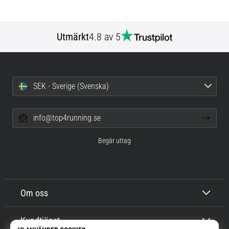
Utmärkt
4.8 av 5
SEK - Sverige (Svenska)
info@top4running.se
Begär uttag
Om oss
Kundtjänst