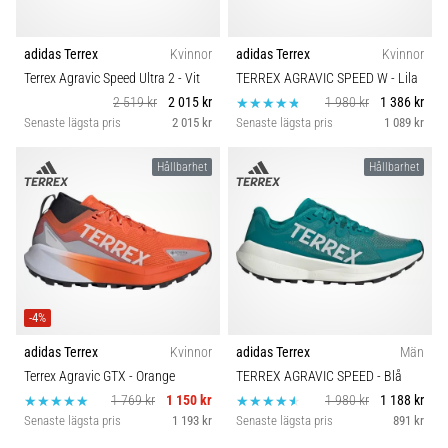
adidas Terrex
Kvinnor
adidas Terrex
Kvinnor
Terrex Agravic Speed Ultra 2
- Vit
TERREX AGRAVIC SPEED W
- Lila
2 519 kr
2 015 kr
1 980 kr
1 386 kr
Senaste lägsta pris
2 015 kr
Senaste lägsta pris
1 089 kr
Hållbarhet
Hållbarhet
-4%
adidas Terrex
Kvinnor
adidas Terrex
Män
Terrex Agravic GTX
- Orange
TERREX AGRAVIC SPEED
- Blå
1 769 kr
1 150 kr
1 980 kr
1 188 kr
Senaste lägsta pris
1 193 kr
Senaste lägsta pris
891 kr