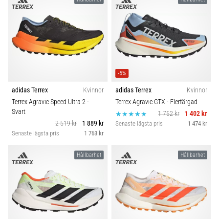
-5%
adidas Terrex
Kvinnor
adidas Terrex
Kvinnor
Terrex Agravic Speed Ultra 2
-
Terrex Agravic GTX
- Flerfärgad
Svart
1 752 kr
1 402 kr
2 519 kr
1 889 kr
Senaste lägsta pris
1 474 kr
Senaste lägsta pris
1 763 kr
Hållbarhet
Hållbarhet