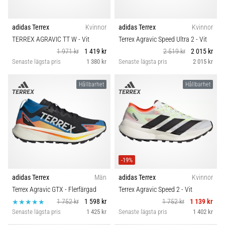
adidas Terrex
Kvinnor
adidas Terrex
Kvinnor
TERREX AGRAVIC TT W
- Vit
Terrex Agravic Speed Ultra 2
- Vit
1 971 kr
1 419 kr
2 519 kr
2 015 kr
Senaste lägsta pris
1 380 kr
Senaste lägsta pris
2 015 kr
Hållbarhet
Hållbarhet
-19%
adidas Terrex
Män
adidas Terrex
Kvinnor
Terrex Agravic GTX
- Flerfärgad
Terrex Agravic Speed 2
- Vit
1 752 kr
1 598 kr
1 752 kr
1 139 kr
Senaste lägsta pris
1 425 kr
Senaste lägsta pris
1 402 kr