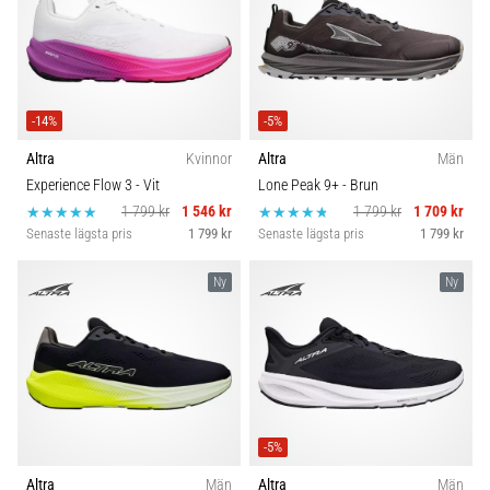
under
eller
efter
löpning?
En
av
-14%
-5%
de
Altra
Kvinnor
Altra
Män
vanligaste
Experience Flow 3
- Vit
Lone Peak 9+
- Brun
orsakerna
1 799 kr
1 546 kr
1 799 kr
1 709 kr
är
Senaste lägsta pris
1 799 kr
Senaste lägsta pris
1 799 kr
plantar
fasciit.
Ny
Ny
Vad
beror
det…
Visa
alla
-5%
artiklar
Altra
Män
Altra
Män