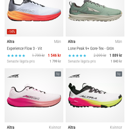
-14%
Altra
Män
Altra
Män
Experience Flow 3
- Vit
Lone Peak 9+ Gore-Tex
- Grön
1 799 kr
1 546 kr
2 099 kr
1 889 kr
Senaste lägsta pris
1 799 kr
Senaste lägsta pris
1 840 kr
Ny
Ny
Altra
Kvinnor
Altra
Kvinnor