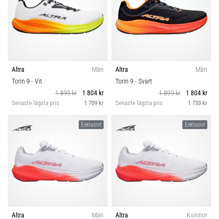
Altra
Män
Altra
Män
Torin 9
- Vit
Torin 9
- Svart
1 899 kr
1 804 kr
1 899 kr
1 804 kr
Senaste lägsta pris
1 709 kr
Senaste lägsta pris
1 733 kr
Exklusivt
Exklusivt
Altra
Män
Altra
Kvinnor