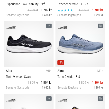
Experience Flow Stability
- Grå
Experience Wild 3+
- Vit
1 799 kr
1 709 kr
1 799 kr
1 709 kr
Senaste lägsta pris
1 485 kr
Senaste lägsta pris
1 799 kr
Ny
Ny
-5%
Altra
Män
Altra
Män
Torin 9 wide
- Svart
Torin 9 wide
- Blå
1 899 kr
1 804 kr
1 899 kr
1 804 kr
Senaste lägsta pris
1 682 kr
Senaste lägsta pris
1 899 kr
Ny
Ny