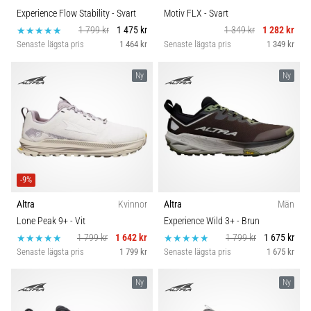
Experience Flow Stability
- Svart
Motiv FLX
- Svart
1 799 kr
1 475 kr
1 349 kr
1 282 kr
Senaste lägsta pris
1 464 kr
Senaste lägsta pris
1 349 kr
Ny
Ny
-9%
Altra
Kvinnor
Altra
Män
Lone Peak 9+
- Vit
Experience Wild 3+
- Brun
1 799 kr
1 642 kr
1 799 kr
1 675 kr
Senaste lägsta pris
1 799 kr
Senaste lägsta pris
1 675 kr
Ny
Ny