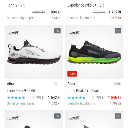
Torin 9
- Vit
Experience Wild 3+
- Vit
1 899 kr
1 804 kr
1 799 kr
1 709 kr
Senaste lägsta pris
1 664 kr
Senaste lägsta pris
1 675 kr
Ny
Ny
-14%
Altra
Män
Altra
Män
Lone Peak 9+
- Vit
Lone Peak 9+
- Svart
1 799 kr
1 642 kr
1 799 kr
1 546 kr
Senaste lägsta pris
1 642 kr
Senaste lägsta pris
1 799 kr
Ny
Ny