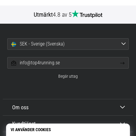
Utmärkt
4.8 av 5
SEK - Sverige (Svenska)
info@top4running.se
Begär uttag
Om oss
Kundtjänst