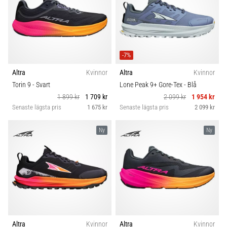
-7%
Altra
Kvinnor
Altra
Kvinnor
Torin 9
- Svart
Lone Peak 9+ Gore-Tex
- Blå
1 899 kr
1 709 kr
2 099 kr
1 954 kr
Senaste lägsta pris
1 675 kr
Senaste lägsta pris
2 099 kr
Ny
Ny
Altra
Kvinnor
Altra
Kvinnor