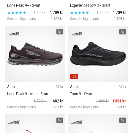
Lone Peak 9+
- Svart
Experience Flow 3
- Svart
1 799 kr
1 709 kr
1 799 kr
1 709 kr
Senaste lägsta pris
1 642 kr
Senaste lägsta pris
1 609 kr
Ny
Ny
-5%
Altra
Män
Altra
Män
Lone Peak 9+ wide
- Brun
Torin 9
- Svart
1 799 kr
1 682 kr
1 899 kr
1 804 kr
Senaste lägsta pris
1 682 kr
Senaste lägsta pris
1 899 kr
Ny
Ny