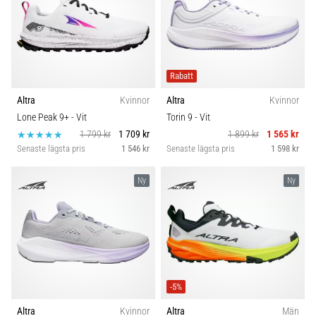
Rabatt
Altra
Kvinnor
Altra
Kvinnor
Lone Peak 9+
- Vit
Torin 9
- Vit
1 799 kr
1 709 kr
1 899 kr
1 565 kr
Senaste lägsta pris
1 546 kr
Senaste lägsta pris
1 598 kr
Ny
Ny
-5%
Altra
Kvinnor
Altra
Män