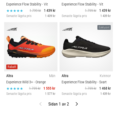
Experience Flow Stability
- Vit
Experience Flow Stability
- Vit
1 799 kr
1 439 kr
1 799 kr
1 439 kr
Senaste lägsta pris
1 439 kr
Senaste lägsta pris
1 439 kr
Exklusivt
Rabatt
Altra
Män
Altra
Kvinnor
Experience Wild 3+
- Orange
Experience Flow Stability
- Svart
1 799 kr
1 555 kr
1 799 kr
1 468 kr
Senaste lägsta pris
1 577 kr
Senaste lägsta pris
1 439 kr
Föregående
Nästa
Sidan 1 av 2