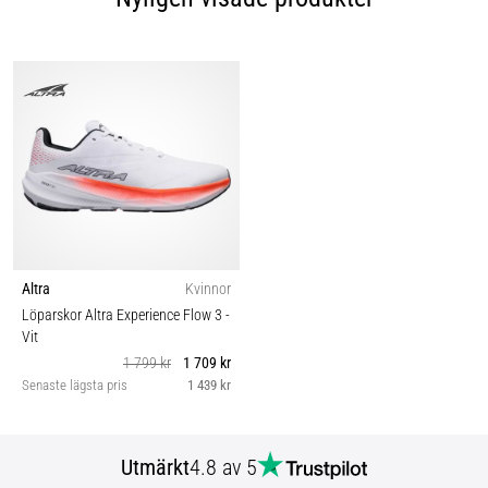
Altra
Kvinnor
Löparskor Altra Experience Flow 3
-
Vit
1 799 kr
1 709 kr
Senaste lägsta pris
1 439 kr
Utmärkt
4.8 av 5