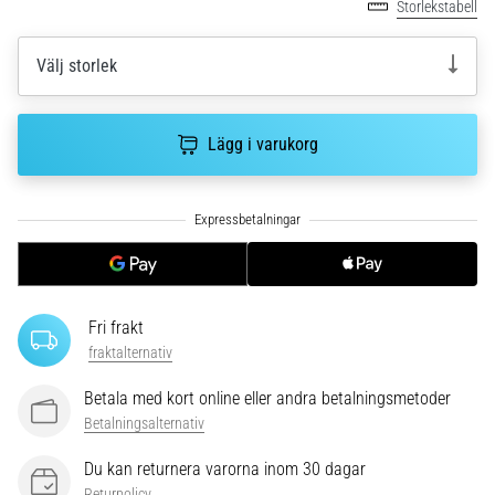
Storlekstabell
Vilka
är
de
Välj storlek
vanligaste…
Lägg i varukorg
5. 8. 2026
•
8 min. läsning
Plantar
fasciit:
Symptom,
orsaker
Fri frakt
och
fraktalternativ
behandling
Upplever
Betala med kort online eller andra betalningsmetoder
du
Betalningsalternativ
skarp
Du kan returnera varorna inom 30 dagar
hälsmärta
Returpolicy