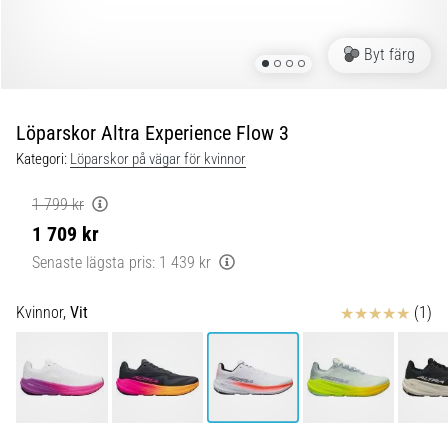
under
och
efter
Byt färg
löpning
Knäsmärta
drabbar
Löparskor Altra Experience Flow 3
alla
Kategori:
Löparskor på vägar för kvinnor
löpare
minst
1 799 kr
en
1 709 kr
gång
i
Senaste lägsta pris:
1 439 kr
livet,
oavsett
Recensioner
Kvinnor,
Vit
(1)
om
du
är
amatör
eller
proffs.