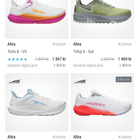
Altra
Kvinnor
Altra
Kvinnor
Torin 8
- Vit
Timp 6
- Gul
1 899 kr
1 367 kr
2 099 kr
1 469 kr
Senaste lägsta pris
1 329 kr
Senaste lägsta pris
1 469 kr
Exklusivt
Altra
Kvinnor
Altra
Kvinnor