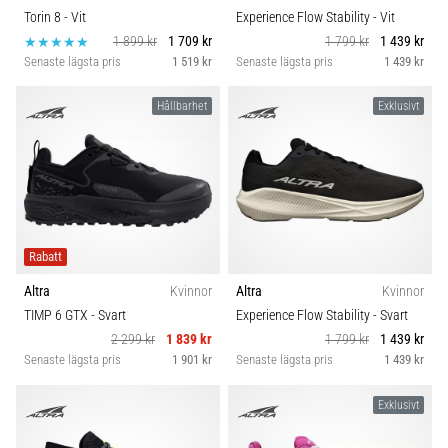
Torin 8
- Vit
Experience Flow Stability
- Vit
1 899 kr
1 709 kr
1 799 kr
1 439 kr
Senaste lägsta pris
1 519 kr
Senaste lägsta pris
1 439 kr
Hållbarhet
Exklusivt
Rabatt
Altra
Kvinnor
Altra
Kvinnor
TIMP 6 GTX
- Svart
Experience Flow Stability
- Svart
2 299 kr
1 839 kr
1 799 kr
1 439 kr
Senaste lägsta pris
1 901 kr
Senaste lägsta pris
1 439 kr
Exklusivt