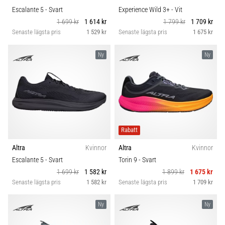
Escalante 5
- Svart
Experience Wild 3+
- Vit
1 699 kr
1 614 kr
1 799 kr
1 709 kr
Senaste lägsta pris
1 529 kr
Senaste lägsta pris
1 675 kr
Ny
Ny
Rabatt
Altra
Kvinnor
Altra
Kvinnor
Escalante 5
- Svart
Torin 9
- Svart
1 699 kr
1 582 kr
1 899 kr
1 675 kr
Senaste lägsta pris
1 582 kr
Senaste lägsta pris
1 709 kr
Ny
Ny