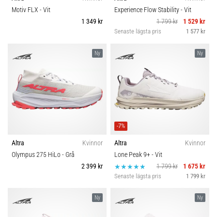
Vilka
Komfort och dämpning
Motiv FLX
- Vit
Experience Flow Stability
- Vit
är
1 349 kr
1 799 kr
1 529 kr
de
Senaste lägsta pris
1 577 kr
vanligaste…
Skobredd
Ny
Ny
5. 8. 2026
Carbon
•
8 min. läsning
Plantar
fasciit:
Symptom,
-7%
orsaker
Altra
Kvinnor
Altra
Kvinnor
och
Olympus 275 HiLo
- Grå
Lone Peak 9+
- Vit
behandling
2 399 kr
1 799 kr
1 675 kr
Upplever
Senaste lägsta pris
1 799 kr
du
skarp
Ny
Ny
hälsmärta