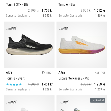
Torin 8 GTX
- Blå
Timp 6
- Blå
2 199 kr
1 759 kr
2 099 kr
1 612 kr
Senaste lägsta pris
1 559 kr
Senaste lägsta pris
1 469 kr
Altra
Kvinnor
Altra
Kvinnor
Torin 8
- Svart
Escalante Racer 2
- Vit
1 899 kr
1 401 kr
1 799 kr
1 259 kr
Senaste lägsta pris
1 329 kr
Senaste lägsta pris
1 259 kr
Hållbarhet