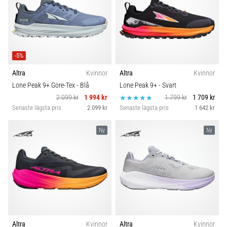
-5%
Altra
Kvinnor
Altra
Kvinnor
Lone Peak 9+ Gore-Tex
- Blå
Lone Peak 9+
- Svart
2 099 kr
1 994 kr
1 799 kr
1 709 kr
Senaste lägsta pris
2 099 kr
Senaste lägsta pris
1 642 kr
Ny
Ny
Altra
Kvinnor
Altra
Kvinnor