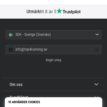
Utmärkt
4.8 av 5
SEK - Sverige (Svenska)
info@top4running.se
Begär uttag
Om oss
Kundtjänst