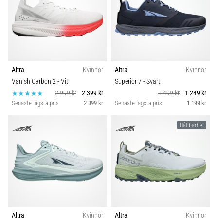
Altra
Kvinnor
Altra
Kvinnor
Vanish Carbon 2
- Vit
Superior 7
- Svart
2 999 kr
2 399 kr
1 499 kr
1 249 kr
Senaste lägsta pris
2 399 kr
Senaste lägsta pris
1 199 kr
Hållbarhet
Altra
Kvinnor
Altra
Kvinnor