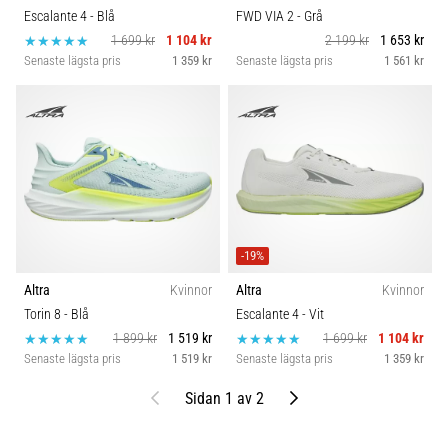
Escalante 4
- Blå
FWD VIA 2
- Grå
1 699 kr
1 104 kr
2 199 kr
1 653 kr
Senaste lägsta pris
1 359 kr
Senaste lägsta pris
1 561 kr
-19%
Altra
Kvinnor
Altra
Kvinnor
Torin 8
- Blå
Escalante 4
- Vit
1 899 kr
1 519 kr
1 699 kr
1 104 kr
Senaste lägsta pris
1 519 kr
Senaste lägsta pris
1 359 kr
Föregående
Nästa
Sidan 1 av 2