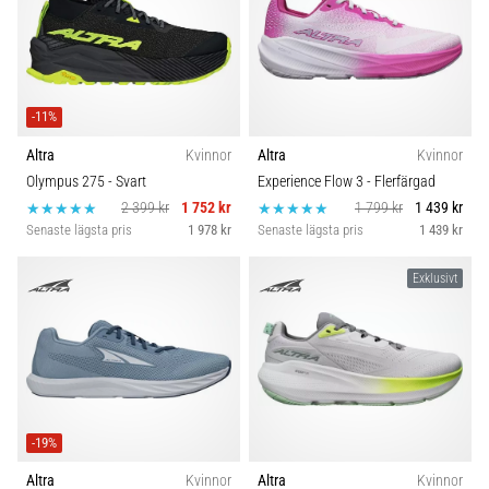
-11%
Altra
Kvinnor
Altra
Kvinnor
Olympus 275
- Svart
Experience Flow 3
- Flerfärgad
2 399 kr
1 752 kr
1 799 kr
1 439 kr
Senaste lägsta pris
1 978 kr
Senaste lägsta pris
1 439 kr
Exklusivt
-19%
Altra
Kvinnor
Altra
Kvinnor