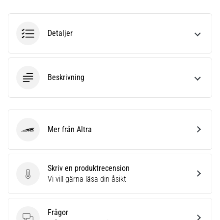
även
känt
som
Detaljer
iliotibialbandssyndrom
(ITBS),
är
ett
Beskrivning
mycket
vanligt
hälsoproblem
som
löpare
Mer från Altra
Altra
drabbas
av.
Vad…
Skriv en produktrecension
Skriv en produktrecension
Vi vill gärna läsa din åsikt
Visa
alla
Frågor
artiklar