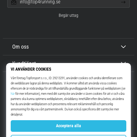
info@top4running.se
Begär uttag
Om oss
Kundtjänst
Top4Running.se
I mer än 16 år vi har vi motiverat dig att gå ut och springa. Snabbare. Med
oss. Varje dag.
Instagram
YouTube