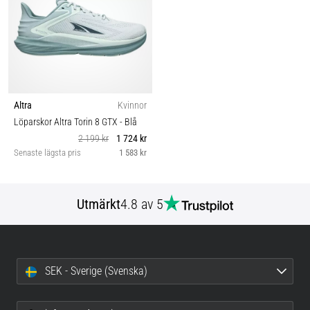
Altra
Kvinnor
Löparskor Altra Torin 8 GTX
- Blå
2 199 kr
1 724 kr
Senaste lägsta pris
1 583 kr
Utmärkt
4.8 av 5
SEK - Sverige (Svenska)