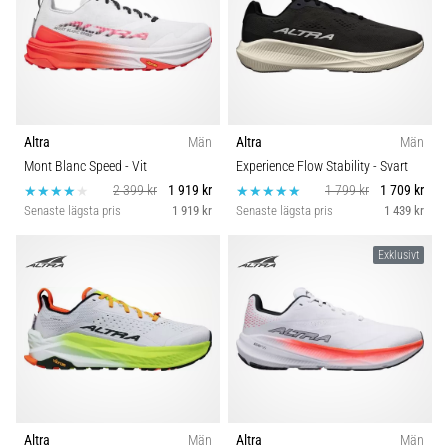
Altra
Män
Altra
Män
Mont Blanc Speed
- Vit
Experience Flow Stability
- Svart
2 399 kr
1 919 kr
1 799 kr
1 709 kr
Senaste lägsta pris
1 919 kr
Senaste lägsta pris
1 439 kr
Exklusivt
Altra
Män
Altra
Män