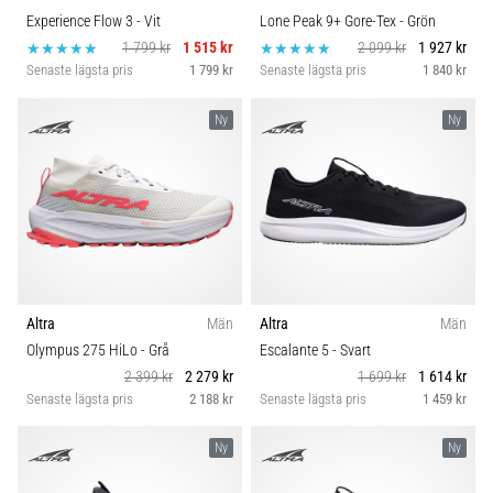
Experience Flow 3
- Vit
Lone Peak 9+ Gore-Tex
- Grön
1 799 kr
1 515 kr
2 099 kr
1 927 kr
Senaste lägsta pris
1 799 kr
Senaste lägsta pris
1 840 kr
Ny
Ny
Altra
Män
Altra
Män
Olympus 275 HiLo
- Grå
Escalante 5
- Svart
2 399 kr
2 279 kr
1 699 kr
1 614 kr
Senaste lägsta pris
2 188 kr
Senaste lägsta pris
1 459 kr
Ny
Ny