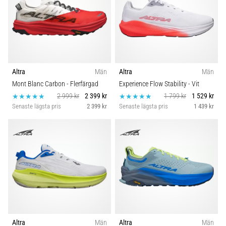
Altra
Män
Altra
Män
Mont Blanc Carbon
- Flerfärgad
Experience Flow Stability
- Vit
2 999 kr
2 399 kr
1 799 kr
1 529 kr
Senaste lägsta pris
2 399 kr
Senaste lägsta pris
1 439 kr
Altra
Män
Altra
Män