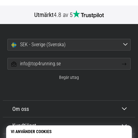
Utmärkt
4.8 av 5
SEK - Sverige (Svenska)
info@top4running.se
Begär uttag
Om oss
Kundtjänst