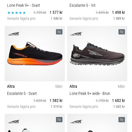
Lone Peak 9+
- Svart
Escalante 5
- Vit
1 799 kr
1 577 kr
1 699 kr
1 498 kr
Senaste lägsta pris
1 546 kr
Senaste lägsta pris
1 489 kr
Ny
Ny
Altra
Män
Altra
Män
Escalante 5
- Svart
Lone Peak 9+ wide
- Brun
1 699 kr
1 582 kr
1 799 kr
1 682 kr
Senaste lägsta pris
1 519 kr
Senaste lägsta pris
1 682 kr
Ny
Ny