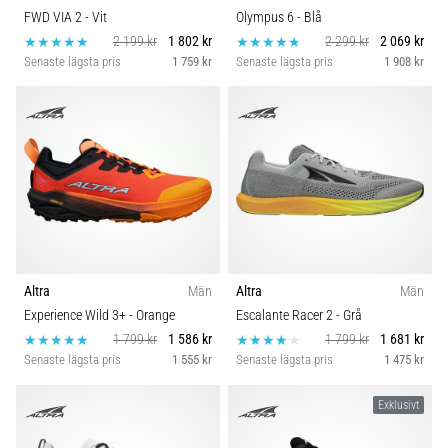
FWD VIA 2
- Vit
Olympus 6
- Blå
2 199 kr
1 802 kr
2 299 kr
2 069 kr
Senaste lägsta pris
1 759 kr
Senaste lägsta pris
1 908 kr
Altra
Män
Altra
Män
Experience Wild 3+
- Orange
Escalante Racer 2
- Grå
1 799 kr
1 586 kr
1 799 kr
1 681 kr
Senaste lägsta pris
1 555 kr
Senaste lägsta pris
1 475 kr
Exklusivt