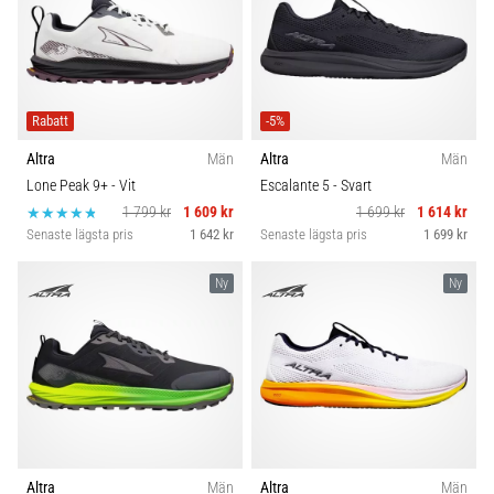
Rabatt
-5%
Altra
Män
Altra
Män
Lone Peak 9+
- Vit
Escalante 5
- Svart
1 799 kr
1 609 kr
1 699 kr
1 614 kr
Senaste lägsta pris
1 642 kr
Senaste lägsta pris
1 699 kr
Ny
Ny
Altra
Män
Altra
Män