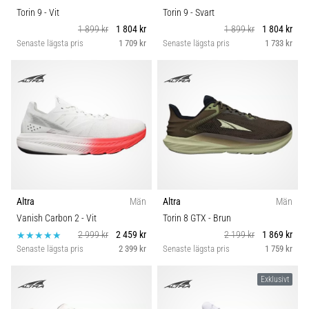
Torin 9
- Vit
Torin 9
- Svart
1 899 kr
1 804 kr
1 899 kr
1 804 kr
Senaste lägsta pris
1 709 kr
Senaste lägsta pris
1 733 kr
Altra
Män
Altra
Män
Vanish Carbon 2
- Vit
Torin 8 GTX
- Brun
2 999 kr
2 459 kr
2 199 kr
1 869 kr
Senaste lägsta pris
2 399 kr
Senaste lägsta pris
1 759 kr
Exklusivt