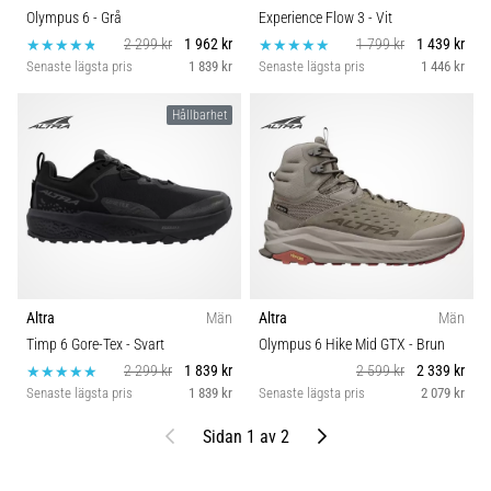
Olympus 6
- Grå
Experience Flow 3
- Vit
2 299 kr
1 962 kr
1 799 kr
1 439 kr
Senaste lägsta pris
1 839 kr
Senaste lägsta pris
1 446 kr
Hållbarhet
Altra
Män
Altra
Män
Timp 6 Gore-Tex
- Svart
Olympus 6 Hike Mid GTX
- Brun
2 299 kr
1 839 kr
2 599 kr
2 339 kr
Senaste lägsta pris
1 839 kr
Senaste lägsta pris
2 079 kr
Föregående
Nästa
Sidan 1 av 2