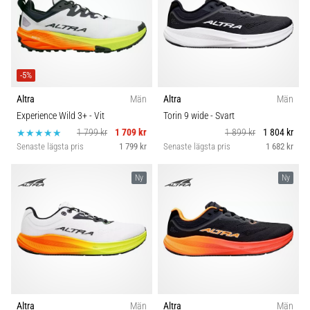
-5%
Altra
Män
Altra
Män
Experience Wild 3+
- Vit
Torin 9 wide
- Svart
1 799 kr
1 709 kr
1 899 kr
1 804 kr
Senaste lägsta pris
1 799 kr
Senaste lägsta pris
1 682 kr
Ny
Ny
Altra
Män
Altra
Män