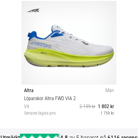
Altra
Män
Löparskor Altra FWD VIA 2
Vit
2 199 kr
1 802 kr
Senaste lägsta pris
1 759 kr
40½ 41 42 42½ 43 44 44½ 45 46 46½
r
Utmärkt
4.8
av 5 baserat på
6116 recens