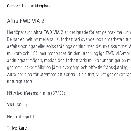
Carbon:
Utan kolfiberplatta
Altra FWD VIA 2
Herrlöparskor
Altra FWD VIA 2
är designade för att ge maximal komf
De har en helt ny mellansula, förbättrad ovandel och omarbetad tu
asfaltslöpningar eller episk träningslöpning med det nya skummet
mjukare och 15% mer responsivt än den ursprungliga FWD VIA-mella
andningsförmågan, medan den förbättrade mjuka tungan ger en mju
geometri säkerställer en jämn övergång och effektiv frånskjutning, 
Altra
ger dina tår utrymme att sprida ut sig fritt, vilket ger oöver
naturligt stöd.
Häl/tå-differens:
4 mm (37/33)
Vikt:
300 g
Neutral löpstil
Tillverkare