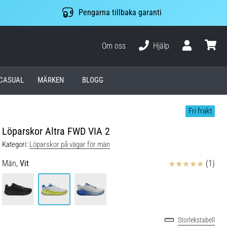
Pengarna tillbaka garanti
Om oss
Hjälp
varuko
CASUAL
MÄRKEN
BLOGG
Fri frakt
Löparskor Altra FWD VIA 2
Kategori:
Löparskor på vägar för män
Recensioner
Män,
Vit
(1)
Storlekstabell