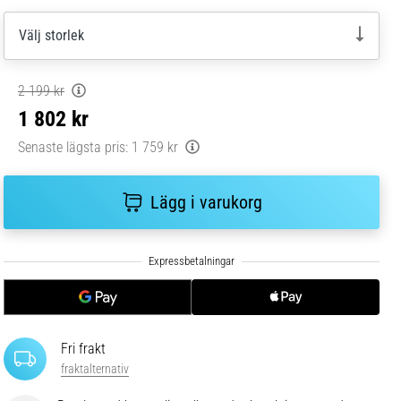
Välj storlek
2 199 kr
1 802 kr
Senaste lägsta pris:
1 759 kr
Lägg i varukorg
Fri frakt
fraktalternativ