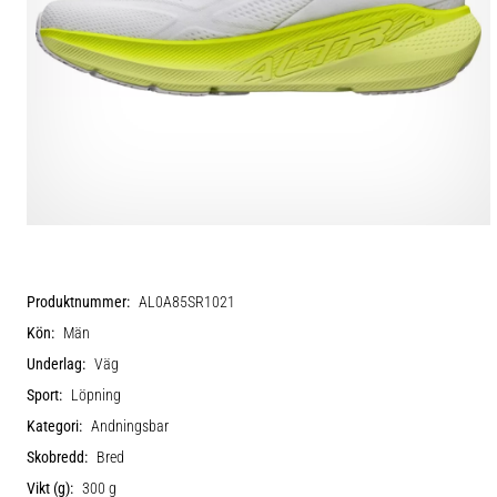
Produktnummer:
AL0A85SR1021
Kön:
Män
Underlag:
Väg
Sport:
Löpning
Kategori:
Andningsbar
Skobredd:
Bred
Vikt (g):
300 g