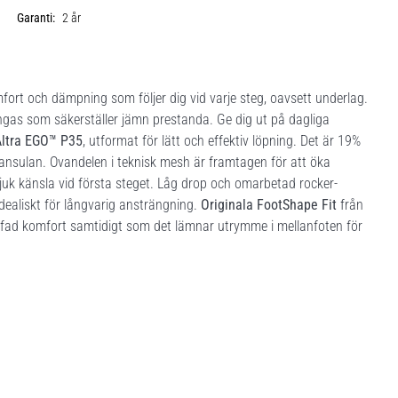
Garanti:
2 år
ort och dämpning som följer dig vid varje steg, oavsett underlag.
ngas som säkerställer jämn prestanda. Ge dig ut på dagliga
Altra EGO™ P35
, utformat för lätt och effektiv löpning. Det är 19%
nsulan. Ovandelen i teknisk mesh är framtagen för att öka
k känsla vid första steget. Låg drop och omarbetad rocker-
idealiskt för långvarig ansträngning.
Originala FootShape Fit
från
träffad komfort samtidigt som det lämnar utrymme i mellanfoten för