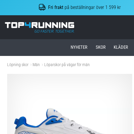
Fri frakt
på beställningar över 1 599 kr
Top4Running.se
NYHETER
SKOR
KLÄDER
Löpning skor
Män
Löparskor på vägar för män