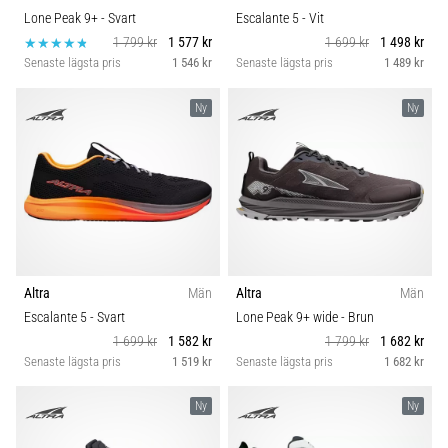
Lone Peak 9+
- Svart
Escalante 5
- Vit
1 799 kr
1 577 kr
1 699 kr
1 498 kr
Senaste lägsta pris
1 546 kr
Senaste lägsta pris
1 489 kr
Ny
Ny
Altra
Män
Altra
Män
Escalante 5
- Svart
Lone Peak 9+ wide
- Brun
1 699 kr
1 582 kr
1 799 kr
1 682 kr
Senaste lägsta pris
1 519 kr
Senaste lägsta pris
1 682 kr
Ny
Ny