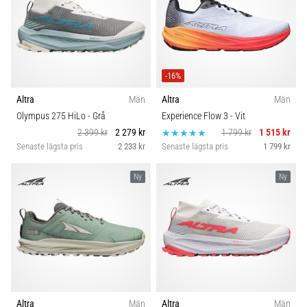
även
känt
som
iliotibialbandssyndrom
(ITBS),
-16%
är
Altra
Män
Altra
Män
ett
mycket
Olympus 275 HiLo
- Grå
Experience Flow 3
- Vit
vanligt
2 399 kr
2 279 kr
1 799 kr
1 515 kr
hälsoproblem
Senaste lägsta pris
2 233 kr
Senaste lägsta pris
1 799 kr
som
löpare
Ny
Ny
drabbas
av.
Vad…
Visa
alla
artiklar
Altra
Män
Altra
Män