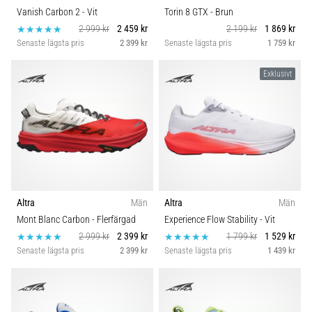
Vanish Carbon 2
- Vit
Torin 8 GTX
- Brun
2 999 kr
2 459 kr
2 199 kr
1 869 kr
Senaste lägsta pris
2 399 kr
Senaste lägsta pris
1 759 kr
Exklusivt
Altra
Män
Altra
Män
Mont Blanc Carbon
- Flerfärgad
Experience Flow Stability
- Vit
2 999 kr
2 399 kr
1 799 kr
1 529 kr
Senaste lägsta pris
2 399 kr
Senaste lägsta pris
1 439 kr