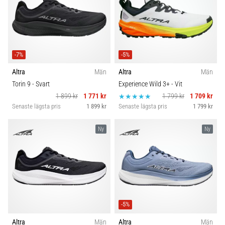
-7%
-5%
Altra
Män
Altra
Män
Torin 9
- Svart
Experience Wild 3+
- Vit
1 899 kr
1 771 kr
1 799 kr
1 709 kr
Senaste lägsta pris
1 899 kr
Senaste lägsta pris
1 799 kr
Ny
Ny
-5%
Altra
Män
Altra
Män