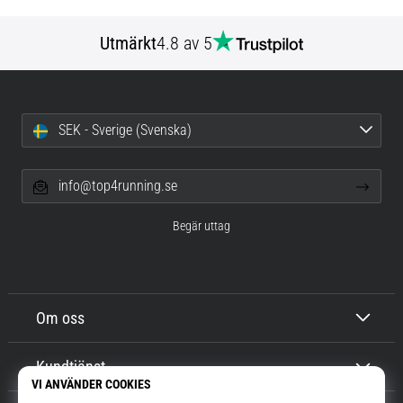
Utmärkt
4.8 av 5
SEK - Sverige (Svenska)
info@top4running.se
Begär uttag
Om oss
Kundtjänst