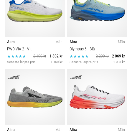
Altra
Män
Altra
Män
FWD VIA 2
- Vit
Olympus 6
- Blå
2 199 kr
1 802 kr
2 299 kr
2 069 kr
Senaste lägsta pris
1 759 kr
Senaste lägsta pris
1 908 kr
Altra
Män
Altra
Män