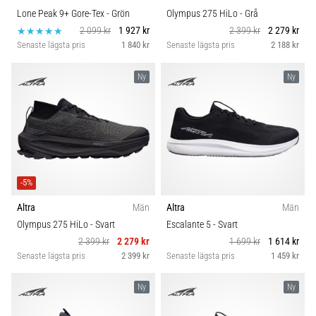
Lone Peak 9+ Gore-Tex
- Grön
Olympus 275 HiLo
- Grå
2 099 kr
1 927 kr
2 399 kr
2 279 kr
Senaste lägsta pris
1 840 kr
Senaste lägsta pris
2 188 kr
Ny
Ny
-5%
Altra
Män
Altra
Män
Olympus 275 HiLo
- Svart
Escalante 5
- Svart
2 399 kr
2 279 kr
1 699 kr
1 614 kr
Senaste lägsta pris
2 399 kr
Senaste lägsta pris
1 459 kr
Ny
Ny