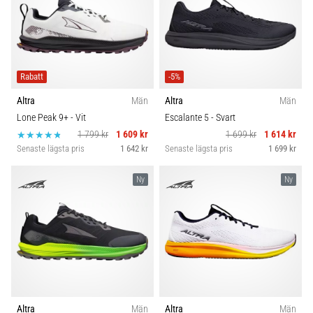
Rabatt
-5%
Altra
Män
Altra
Män
Lone Peak 9+
- Vit
Escalante 5
- Svart
1 799 kr
1 609 kr
1 699 kr
1 614 kr
Senaste lägsta pris
1 642 kr
Senaste lägsta pris
1 699 kr
Ny
Ny
Altra
Män
Altra
Män