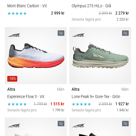
Mont Blanc Carbon
- Vit
Olympus 275 HiLo
- Grå
2 999 kr
2 399 kr
2 279 kr
Senaste lägsta pris
2 233 kr
Ny
Ny
-16%
Altra
Män
Altra
Män
Experience Flow 3
- Vit
Lone Peak 9+ Gore-Tex
- Grön
1 799 kr
1 515 kr
2 099 kr
1 927 kr
Senaste lägsta pris
1 799 kr
Senaste lägsta pris
1 840 kr
Ny
Ny