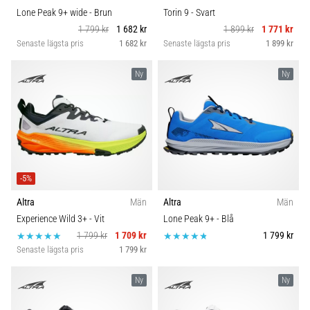
Lone Peak 9+ wide
- Brun
Torin 9
- Svart
1 799 kr
1 682 kr
1 899 kr
1 771 kr
Senaste lägsta pris
1 682 kr
Senaste lägsta pris
1 899 kr
Ny
Ny
-5%
Altra
Män
Altra
Män
Experience Wild 3+
- Vit
Lone Peak 9+
- Blå
1 799 kr
1 709 kr
1 799 kr
Senaste lägsta pris
1 799 kr
Ny
Ny