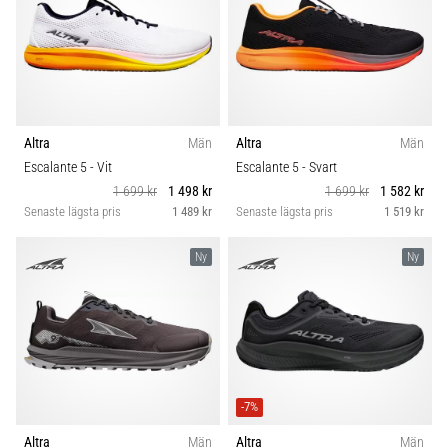
Altra
Män
Altra
Män
Escalante 5
- Vit
Escalante 5
- Svart
1 699 kr
1 498 kr
1 699 kr
1 582 kr
Senaste lägsta pris
1 489 kr
Senaste lägsta pris
1 519 kr
Ny
Ny
-7%
Altra
Män
Altra
Män