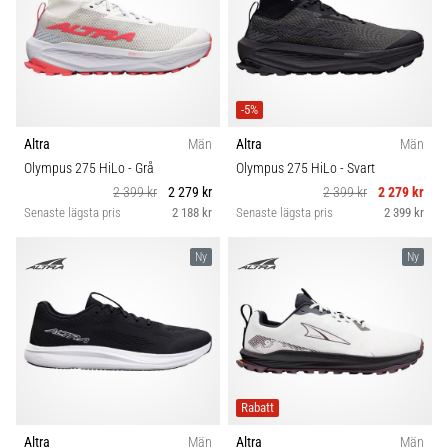
-5%
Altra
Män
Altra
Män
Olympus 275 HiLo
- Grå
Olympus 275 HiLo
- Svart
2 399 kr
2 279 kr
2 399 kr
2 279 kr
Senaste lägsta pris
2 188 kr
Senaste lägsta pris
2 399 kr
Ny
Ny
Rabatt
Altra
Män
Altra
Män