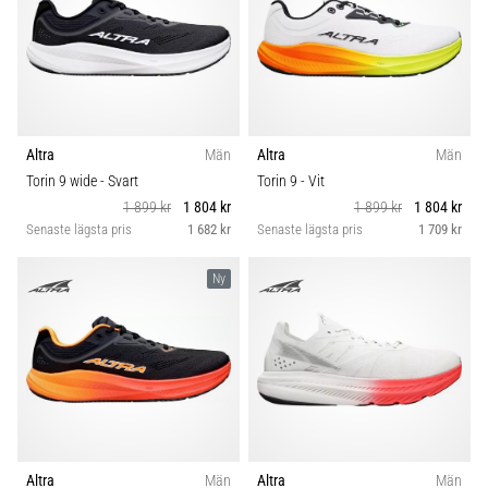
Altra
Män
Altra
Män
Torin 9 wide
- Svart
Torin 9
- Vit
1 899 kr
1 804 kr
1 899 kr
1 804 kr
Senaste lägsta pris
1 682 kr
Senaste lägsta pris
1 709 kr
Ny
Altra
Män
Altra
Män