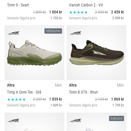
Torin 9
- Svart
Vanish Carbon 2
- Vit
1 899 kr
1 804 kr
2 999 kr
2 459 kr
Senaste lägsta pris
1 733 kr
Senaste lägsta pris
2 399 kr
Hållbarhet
Altra
Män
Altra
Män
Timp 6 Gore-Tex
- Grå
Torin 8 GTX
- Brun
2 299 kr
1 839 kr
2 199 kr
1 869 kr
Senaste lägsta pris
1 609 kr
Senaste lägsta pris
1 759 kr
Exklusivt