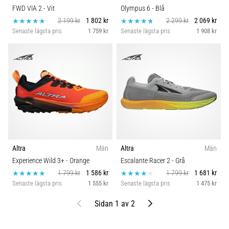
FWD VIA 2
- Vit
Olympus 6
- Blå
2 199 kr
1 802 kr
2 299 kr
2 069 kr
Senaste lägsta pris
1 759 kr
Senaste lägsta pris
1 908 kr
Altra
Män
Altra
Män
Experience Wild 3+
- Orange
Escalante Racer 2
- Grå
1 799 kr
1 586 kr
1 799 kr
1 681 kr
Senaste lägsta pris
1 555 kr
Senaste lägsta pris
1 475 kr
Föregående
Nästa
Sidan 1 av 2