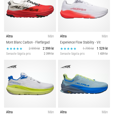
Altra
Män
Altra
Män
Mont Blanc Carbon
- Flerfärgad
Experience Flow Stability
- Vit
2 999 kr
2 399 kr
1 799 kr
1 529 kr
Senaste lägsta pris
2 399 kr
Senaste lägsta pris
1 439 kr
Altra
Män
Altra
Män