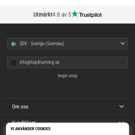
Utmärkt
4.8 av 5
SEK - Sverige (Svenska)
info@top4running.se
Begär uttag
Om oss
Kundtjänst