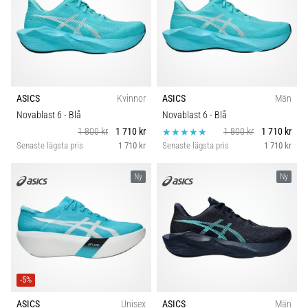
ASICS
Kvinnor
ASICS
Män
Novablast 6
- Blå
Novablast 6
- Blå
1 800 kr
1 710 kr
1 800 kr
1 710 kr
Senaste lägsta pris
1 710 kr
Senaste lägsta pris
1 710 kr
Ny
Ny
-5%
ASICS
Unisex
ASICS
Män