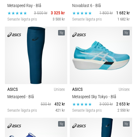
Metaspeed Ray
- Blå
Novablast 6
- Blå
3 500 kr
3 325 kr
1 800 kr
1 682 kr
Senaste lägsta pris
3 500 kr
Senaste lägsta pris
1 682 kr
Ny
Ny
ASICS
Unisex
ASICS
Unisex
Metaspeed
- Blå
Metaspeed Sky Tokyo
- Blå
500 kr
432 kr
3 000 kr
2 653 kr
Senaste lägsta pris
421 kr
Senaste lägsta pris
2 550 kr
Ny
Ny