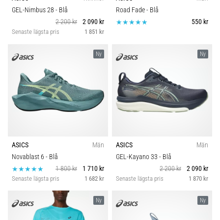
riktningsförändringar.
Kategori
GEL-Nimbus 28
- Blå
Road Fade
- Blå
Hur
2 200 kr
2 090 kr
550 kr
utförs
Senaste lägsta pris
1 851 kr
det
Passform
korrekt,
var
Ny
Ny
används
Hållbarhet
det…
Säsong
6. 8. 2026
•
Komfort och dämpning
9 min. läsning
Löparknä:
ASICS
Män
ASICS
Män
Skobredd
Orsaker,
Novablast 6
- Blå
GEL-Kayano 33
- Blå
behandling
1 800 kr
1 710 kr
2 200 kr
2 090 kr
och
Senaste lägsta pris
1 682 kr
Senaste lägsta pris
1 870 kr
BH stöd
förebyggande
åtgärder
Ny
Ny
Carbon
Löparknä,