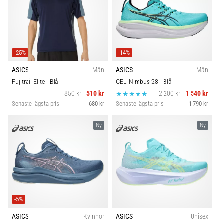
-25%
-14%
ASICS
Män
ASICS
Män
Fujitrail Elite
- Blå
GEL-Nimbus 28
- Blå
850 kr
510 kr
2 200 kr
1 540 kr
Senaste lägsta pris
680 kr
Senaste lägsta pris
1 790 kr
Ny
Ny
-5%
ASICS
Kvinnor
ASICS
Unisex