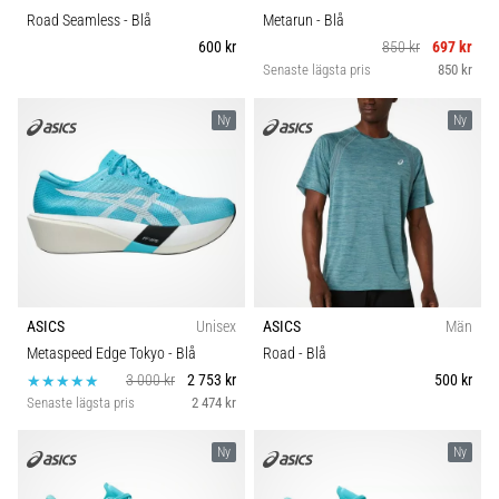
Road Seamless
- Blå
Metarun
- Blå
600 kr
850 kr
697 kr
Senaste lägsta pris
850 kr
Ny
Ny
ASICS
Unisex
ASICS
Män
Metaspeed Edge Tokyo
- Blå
Road
- Blå
3 000 kr
2 753 kr
500 kr
Senaste lägsta pris
2 474 kr
Ny
Ny