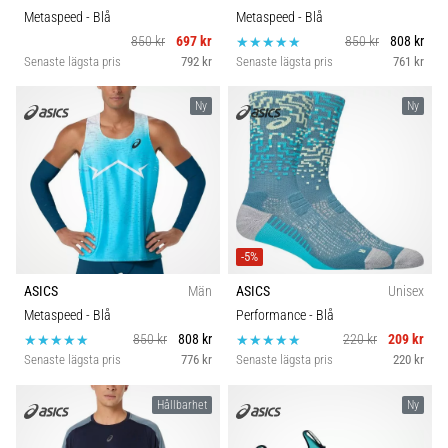
Metaspeed
- Blå
Metaspeed
- Blå
850 kr
697 kr
850 kr
808 kr
Senaste lägsta pris
792 kr
Senaste lägsta pris
761 kr
Ny
Ny
-5%
ASICS
Män
ASICS
Unisex
Metaspeed
- Blå
Performance
- Blå
850 kr
808 kr
220 kr
209 kr
Senaste lägsta pris
776 kr
Senaste lägsta pris
220 kr
Hållbarhet
Ny