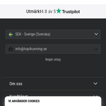
Utmärkt
4.8 av 5
SEK - Sverige (Svenska)
info@top4running.se
Begär uttag
Om oss
Kundtjänst