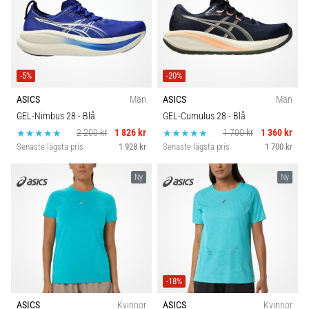
-5%
-20%
ASICS
Män
ASICS
Män
GEL-Nimbus 28
- Blå
GEL-Cumulus 28
- Blå
2 200 kr
1 826 kr
1 700 kr
1 360 kr
Senaste lägsta pris
1 928 kr
Senaste lägsta pris
1 700 kr
Ny
Ny
-18%
ASICS
Kvinnor
ASICS
Kvinnor