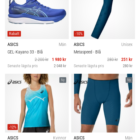
Rabatt
-10%
ASICS
Män
ASICS
Unisex
GEL-Kayano 33
- Blå
Metaspeed
- Blå
2 200 kr
1 980 kr
280 kr
251 kr
Senaste lägsta pris
2 048 kr
Senaste lägsta pris
280 kr
Ny
Ny
-12%
ASICS
Kvinnor
ASICS
Män