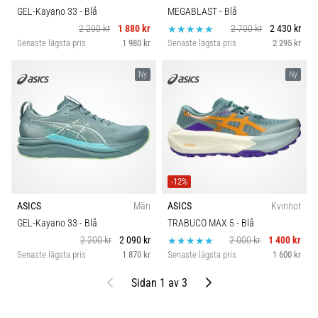
GEL-Kayano 33
- Blå
MEGABLAST
- Blå
2 200 kr
1 880 kr
2 700 kr
2 430 kr
Senaste lägsta pris
1 980 kr
Senaste lägsta pris
2 295 kr
Ny
Ny
-12%
ASICS
Män
ASICS
Kvinnor
GEL-Kayano 33
- Blå
TRABUCO MAX 5
- Blå
2 200 kr
2 090 kr
2 000 kr
1 400 kr
Senaste lägsta pris
1 870 kr
Senaste lägsta pris
1 600 kr
Föregående
Nästa
Sidan 1 av 3