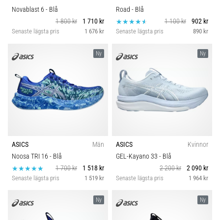
Novablast 6
- Blå
Road
- Blå
1 800 kr
1 710 kr
1 100 kr
902 kr
Senaste lägsta pris
1 676 kr
Senaste lägsta pris
890 kr
Ny
Ny
ASICS
Män
ASICS
Kvinnor
Noosa TRI 16
- Blå
GEL-Kayano 33
- Blå
1 700 kr
1 518 kr
2 200 kr
2 090 kr
Senaste lägsta pris
1 519 kr
Senaste lägsta pris
1 964 kr
Ny
Ny