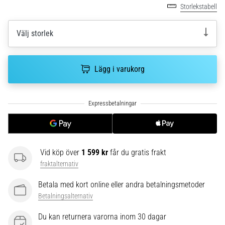
plantar
Storlekstabell
fasciit.
Vad
Välj storlek
beror
det…
Lägg i varukorg
5. 8. 2026
•
9 min. läsning
Kolhydratladdning:
Hur
påverkar
Vid köp över
1 599 kr
får du gratis frakt
det
fraktalternativ
löpprestandan?
Det
Betala med kort online eller andra betalningsmetoder
sägs
Betalningsalternativ
att
kolhydratuppladdning
Du kan returnera varorna inom 30 dagar