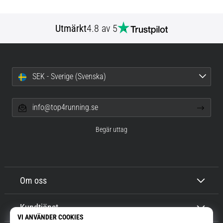
Utmärkt
4.8 av 5
SEK - Sverige (Svenska)
info@top4running.se
Begär uttag
Om oss
Kundtjänst