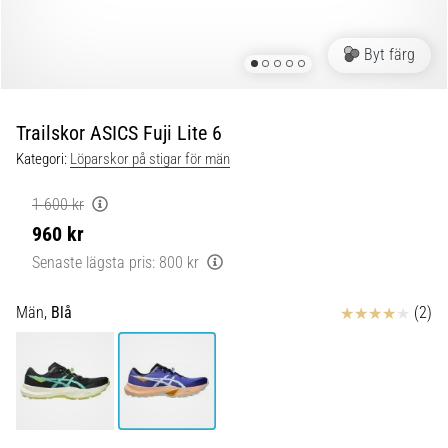
Plantar
fasciit:
Symptom,
Byt färg
orsaker
och
behandling
Trailskor ASICS Fuji Lite 6
Upplever
Kategori:
Löparskor på stigar för män
du
skarp
1 600 kr
hälsmärta
960 kr
under
Senaste lägsta pris:
800 kr
eller
efter
löpning?
Recensioner
Män,
Blå
(2)
En
av
de
vanligaste
orsakerna
är