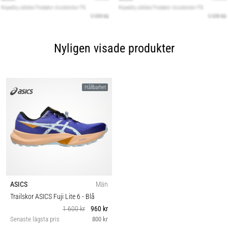
Nyligen visade produkter
Hållbarhet
ASICS
Män
Trailskor ASICS Fuji Lite 6
- Blå
1 600 kr
960 kr
Senaste lägsta pris
800 kr