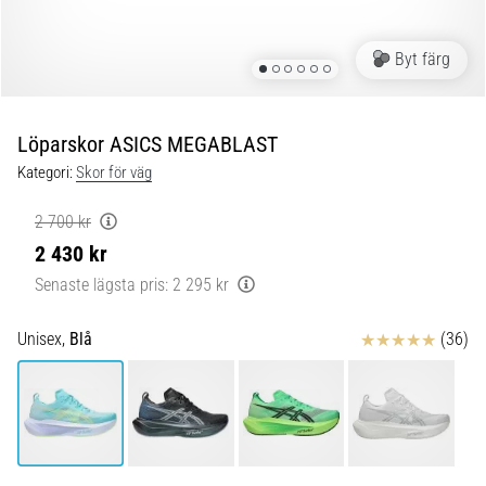
Blixtsnabb
löpning
och
Byt färg
beeptest:
Vad
är
Löparskor ASICS MEGABLAST
de
Kategori:
Skor för väg
och
hur
2 700 kr
genomförs
2 430 kr
de?
Senaste lägsta pris:
2 295 kr
I
praktiken
Recensioner
Unisex,
Blå
(36)
testar
shuttle
run
snabbhet,
smidighet
och