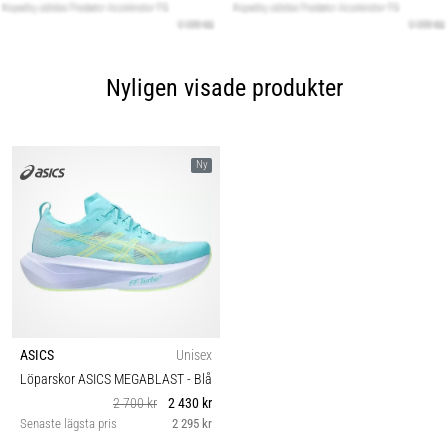
Nyligen visade produkter
Ny
ASICS
Unisex
Löparskor ASICS MEGABLAST
- Blå
2 700 kr
2 430 kr
Senaste lägsta pris
2 295 kr