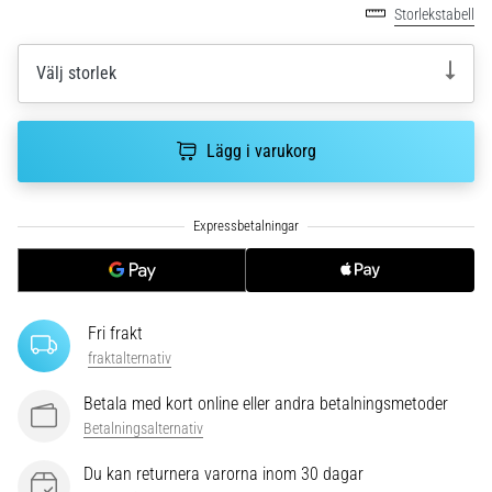
riktningsförändringar.
Storlekstabell
Hur
utförs
Välj storlek
det
korrekt,
var
används
Lägg i varukorg
det…
6. 8. 2026
•
9 min. läsning
Löparknä:
Fri frakt
Orsaker,
fraktalternativ
behandling
och
Betala med kort online eller andra betalningsmetoder
förebyggande
Betalningsalternativ
åtgärder
Du kan returnera varorna inom 30 dagar
Löparknä,