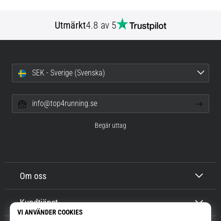
Utmärkt
4.8 av 5
SEK - Sverige (Svenska)
info@top4running.se
Begär uttag
Om oss
Kundtjänst