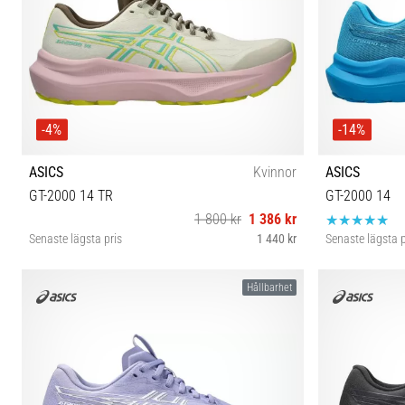
-4%
-14%
ASICS
Kvinnor
ASICS
GT-2000 14 TR
GT-2000 14
1 800 kr
1 386 kr
Senaste lägsta pris
1 440 kr
Senaste lägsta p
37 37½ 38 39 39½ 40 40½ 41½
4
Hållbarhet