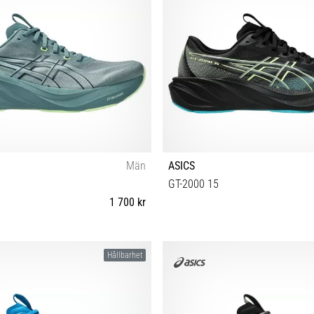
Män
ASICS
GT-2000 15
1 700 kr
 42½ 43½ 44 44½ 45 46 46½ 47 48
40½ 41½ 42 42½ 43½ 44 44½ 45 4
Hållbarhet