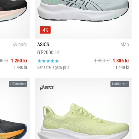
-4%
Kvinnor
ASICS
Män
GT-2000 14
00 kr
1 260 kr
1 800 kr
1 386 kr
1 440 kr
Senaste lägsta pris
1 440 kr
0½
41½ 42 42½ 43½ 44 45 46½
Hållbarhet
Hållbarhet