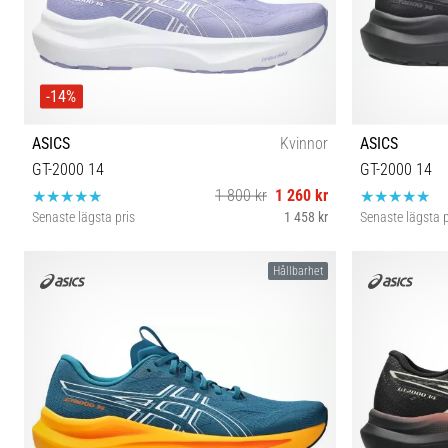
-14%
ASICS
Kvinnor
ASICS
GT-2000 14
GT-2000 14
1 800 kr
1 260 kr
Senaste lägsta pris
1 458 kr
Senaste lägsta p
37 37½ 38 39 39½ 40 40½ 41½
Hållbarhet