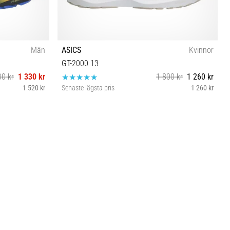
Män
ASICS
Kvinnor
GT-2000 13
00 kr
1 330 kr
1 800 kr
1 260 kr
1 520 kr
Senaste lägsta pris
1 260 kr
37½