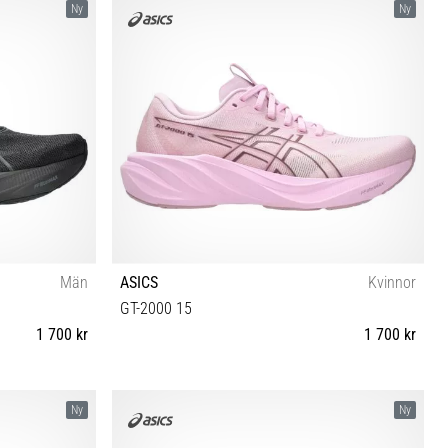
Ny
Ny
Män
ASICS
Kvinnor
GT-2000 15
1 700 kr
1 700 kr
6 46½ 47 48
37 37½ 38 39 39½ 40 40½ 41½ 42 42½
Ny
Ny