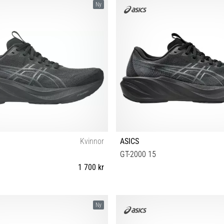
Ny
Kvinnor
ASICS
GT-2000 15
1 700 kr
38 39 39½ 40 40½ 41½ 42 42½
40½ 41½ 42 42½ 43½ 44 44½ 45 4
Ny