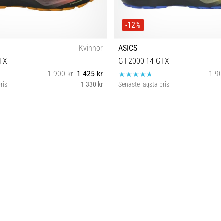
-12%
Kvinnor
ASICS
GTX
GT-2000 14 GTX
1 900 kr
1 425 kr
1 9
ris
1 330 kr
Senaste lägsta pris
37 38
42 43½ 44