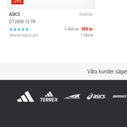
-29%
ASICS
Kvinnor
GT-2000 13 TR
1 800 kr
900 kr
Senaste lägsta pris
1 260 kr
37½
Våra kunder säge