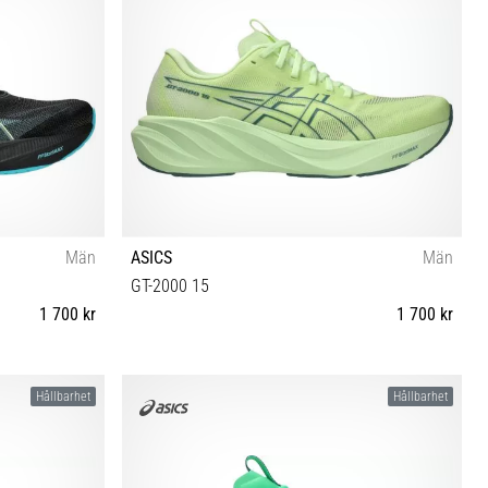
Män
ASICS
Män
GT-2000 15
1 700 kr
1 700 kr
6 46½ 47 48
40½ 41½ 42 42½ 43½ 44 44½ 45 46 46½ 47 48
Hållbarhet
Hållbarhet