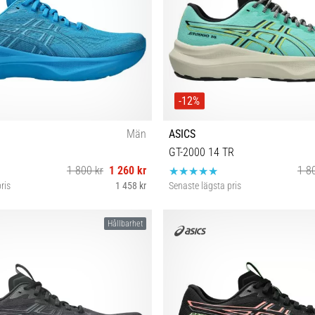
-12%
Män
ASICS
GT-2000 14 TR
1 800 kr
1 260 kr
1 8
ris
1 458 kr
Senaste lägsta pris
2 42½ 43½ 44 44½ 46½
42½ 43½ 44 44½ 45 4
Hållbarhet