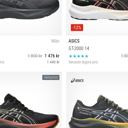
-12%
Män
ASICS
GT-2000 14
1 800 kr
1 476 kr
1 8
ris
1 440 kr
Senaste lägsta pris
41½ 43½ 44
37 37½ 38 39 39½ 40 4
Hållbarhet