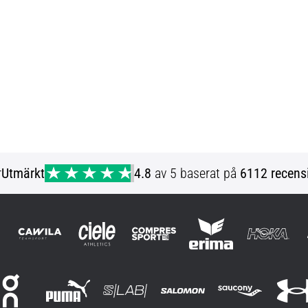
r
Utmärkt
4.8
av 5 baserat på
6112 recens