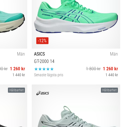
-12%
Män
ASICS
Män
GT-2000 14
00 kr
1 260 kr
1 800 kr
1 260 kr
1 440 kr
Senaste lägsta pris
1 440 kr
6½
40½ 41½ 42 42½ 43½ 44 44½ 45
Hållbarhet
Hållbarhet