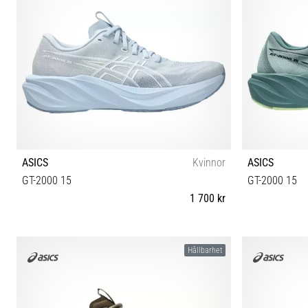
ASICS
Kvinnor
ASICS
GT-2000 15
GT-2000 15
1 700 kr
37 37½ 38 39 39½ 40 40½ 41½ 42 42½
40½ 41½ 42
Hållbarhet