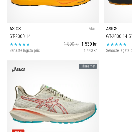
ASICS
Män
ASICS
GT-2000 14
GT-2000 14 
1 800 kr
1 530 kr
Senaste lägsta pris
1 440 kr
Senaste lägsta p
41½ 42 42½ 44 44½
Hållbarhet