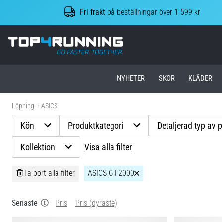
Fri frakt
på beställningar över 1 599 kr
Top4Running.se
NYHETER
SKOR
KLÄDER
Löpning
ASICS
Kön
Produktkategori
Detaljerad typ av 
Kollektion
Visa alla filter
Ta bort alla filter
ASICS GT-2000
Senaste
Pris
Pris (dyraste)