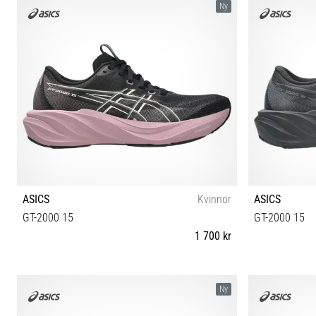
Ny
ASICS
Kvinnor
ASICS
GT-2000 15
GT-2000 15
1 700 kr
37 37½ 38 39 39½ 40 40½ 41½ 42 42½
37 37½ 
Ny