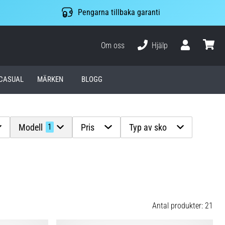
Pengarna tillbaka garanti
Om oss
Hjälp
varuko
CASUAL
MÄRKEN
BLOGG
Modell
Pris
Typ av sko
1
Antal produkter: 21