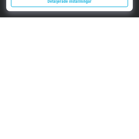
Begär uttag
Om oss
Kundtjänst
Top4Running.se
I mer än 16 år vi har vi motiverat dig att gå ut och springa. Snabbare. Med
oss. Varje dag.
Instagram
YouTube
© 2010 – 2026
Top4Running.se