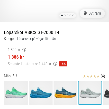
Blixtsnabb
löpning
och
Byt färg
beeptest:
Vad
är
Löparskor ASICS GT-2000 14
de
Kategori:
Löparskor på vägar för män
och
hur
1 800 kr
genomförs
1 386 kr
de?
Senaste lägsta pris:
1 440 kr
-4%
I
praktiken
Recensioner
Män,
Blå
(4)
testar
shuttle
run
snabbhet,
smidighet
och