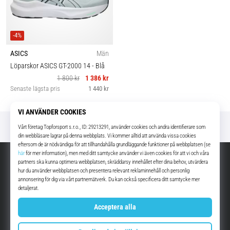
-4%
ASICS
Män
Löparskor ASICS GT-2000 14
- Blå
1 800 kr
1 386 kr
Senaste lägsta pris
1 440 kr
Utmärkt
4.8 av 5
SEK - Sverige (Svenska)
info@top4running.se