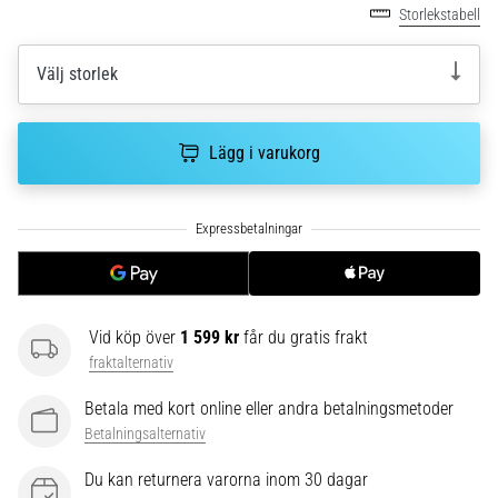
riktningsförändringar.
Storlekstabell
Hur
utförs
Välj storlek
det
korrekt,
var
används
Lägg i varukorg
det…
6. 8. 2026
•
9 min. läsning
Löparknä:
Vid köp över
1 599 kr
får du gratis frakt
Orsaker,
fraktalternativ
behandling
och
Betala med kort online eller andra betalningsmetoder
förebyggande
Betalningsalternativ
åtgärder
Du kan returnera varorna inom 30 dagar
Löparknä,