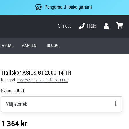
Pengarna tillbaka garanti
Om oss
Hjälp
varuko
CASUAL
MÄRKEN
BLOGG
Trailskor ASICS GT-2000 14 TR
Kategori:
Löparskor på stigar för kvinnor
Kvinnor,
Röd
Välj storlek
1 364 kr