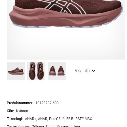
Visa alla
Produktnummer:
1012B902-600
Kön:
Kvinnor
Teknologi:
AHAR+, AHAR, PureGEL™, FF BLAST™ MAX
Typ av löpning:
Träning, Snabb löpning/tävling