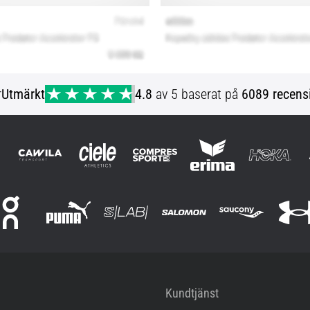
r
Utmärkt
4.8
av 5 baserat på
6089 recens
Kundtjänst