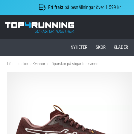
Fri frakt
på beställningar över 1 599 kr
Top4Running.se
NYHETER
SKOR
KLÄDER
Löpning skor
Kvinnor
Löparskor på stigar för kvinnor