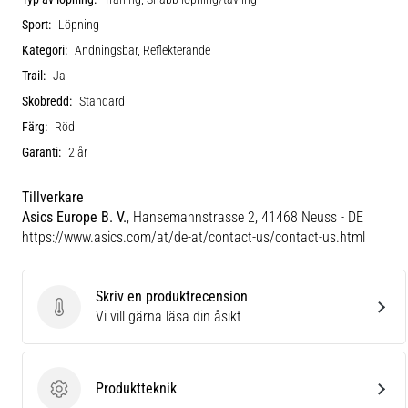
Sport:
Löpning
Kategori:
Andningsbar, Reflekterande
Trail:
Ja
Skobredd:
Standard
Färg:
Röd
Garanti:
2 år
Tillverkare
Asics Europe B. V.
, Hansemannstrasse 2, 41468 Neuss - DE
https://www.asics.com/at/de-at/contact-us/contact-us.html
Skriv en produktrecension
Skriv en produktrecension
Vi vill gärna läsa din åsikt
Produktteknik
Produktteknik