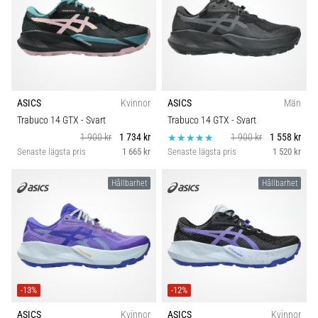
även
känt
som
iliotibialbandssyndrom
(ITBS),
är
ASICS
Kvinnor
ASICS
Män
ett
mycket
Trabuco 14 GTX
- Svart
Trabuco 14 GTX
- Svart
vanligt
1 900 kr
1 734 kr
1 900 kr
1 558 kr
hälsoproblem
Senaste lägsta pris
1 665 kr
Senaste lägsta pris
1 520 kr
som
löpare
Hållbarhet
Hållbarhet
drabbas
av.
Vad…
Visa
-13%
-12%
alla
artiklar
ASICS
Kvinnor
ASICS
Kvinnor