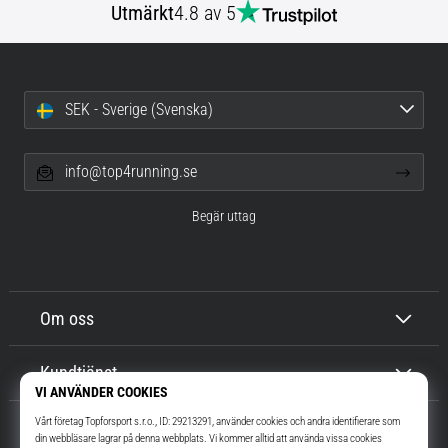
Utmärkt
4.8 av 5
SEK - Sverige (Svenska)
info@top4running.se
Begär uttag
Om oss
Kundtjänst