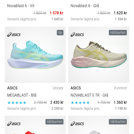
Novablast 6
- Vit
Novablast 6
- Grå
1 800 kr
1 578 kr
1 800 kr
1 620 kr
Senaste lägsta pris
1 643 kr
Senaste lägsta pris
1 534 kr
Ny
Hållbarhet
ASICS
Unisex
ASICS
Kvinnor
MEGABLAST
- Blå
NOVABLAST 5 TR
- Grå
2 700 kr
2 430 kr
1 700 kr
1 360 kr
Senaste lägsta pris
2 295 kr
Senaste lägsta pris
1 190 kr
Hållbarhet
Hållbarhet