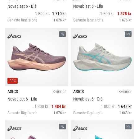
riktningsförändringar.
Skobredd
Novablast 6
- Blå
Novablast 6
- Lila
Hur
1 800 kr
1 710 kr
1 800 kr
1 578 kr
utförs
Senaste lägsta pris
1 676 kr
Senaste lägsta pris
1 676 kr
det
Carbon
korrekt,
var
Ny
Ny
används
det…
6. 8. 2026
•
9 min. läsning
-11%
Löparknä:
ASICS
Kvinnor
ASICS
Kvinnor
Orsaker,
Novablast 6
- Lila
Novablast 6
- Grå
behandling
1 800 kr
1 484 kr
1 800 kr
1 643 kr
och
Senaste lägsta pris
1 676 kr
Senaste lägsta pris
1 643 kr
förebyggande
åtgärder
Ny
Ny
Löparknä,