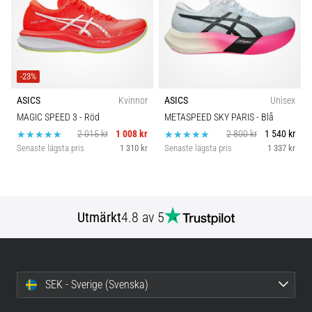
-23%
ASICS
Kvinnor
ASICS
Unisex
MAGIC SPEED 3
- Röd
METASPEED SKY PARIS
- Blå
2 015 kr
1 008 kr
2 800 kr
1 540 kr
Senaste lägsta pris
1 310 kr
Senaste lägsta pris
1 337 kr
Utmärkt
4.8 av 5
SEK - Sverige (Svenska)