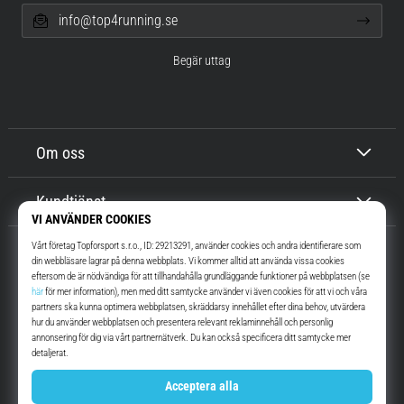
info@top4running.se
Begär uttag
Om oss
Kundtjänst
Top4Running.se
I mer än 16 år vi har vi motiverat dig att gå ut och springa. Snabbare. Med
oss. Varje dag.
Instagram
YouTube