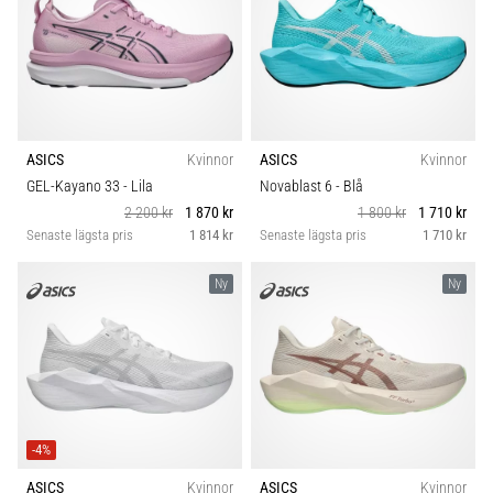
även
känt
som
iliotibialbandssyndrom
(ITBS),
är
ASICS
Kvinnor
ASICS
Kvinnor
ett
mycket
GEL-Kayano 33
- Lila
Novablast 6
- Blå
vanligt
2 200 kr
1 870 kr
1 800 kr
1 710 kr
hälsoproblem
Senaste lägsta pris
1 814 kr
Senaste lägsta pris
1 710 kr
som
löpare
Ny
Ny
drabbas
av.
Vad…
Visa
-4%
alla
artiklar
ASICS
Kvinnor
ASICS
Kvinnor