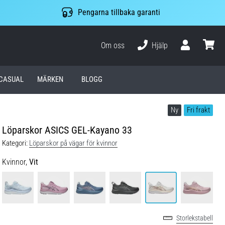
Pengarna tillbaka garanti
Om oss
Hjälp
varuko
CASUAL
MÄRKEN
BLOGG
Ny
Fri frakt
Löparskor ASICS GEL-Kayano 33
Kategori:
Löparskor på vägar för kvinnor
Kvinnor,
Vit
Storlekstabell