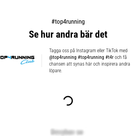
#top4running
Se hur andra bär det
Tagga oss på Instagram eller TikTok med
@top4running #top4running #t4r
och få
chansen att synas här och inspirera andra
löpare.