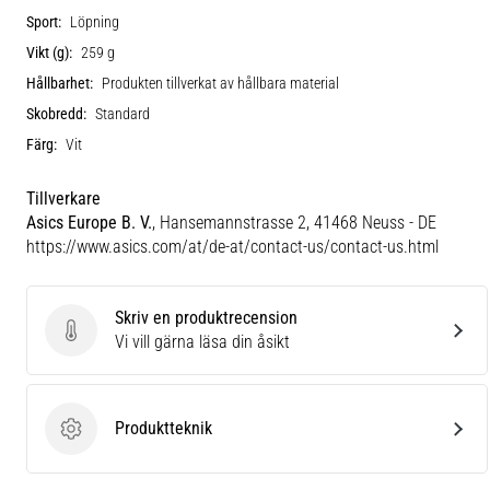
Sport:
Löpning
Vikt (g):
259 g
Hållbarhet:
Produkten tillverkat av hållbara material
Skobredd:
Standard
Färg:
Vit
Tillverkare
Asics Europe B. V.
, Hansemannstrasse 2, 41468 Neuss - DE
https://www.asics.com/at/de-at/contact-us/contact-us.html
Skriv en produktrecension
Skriv en produktrecension
Vi vill gärna läsa din åsikt
Produktteknik
Produktteknik