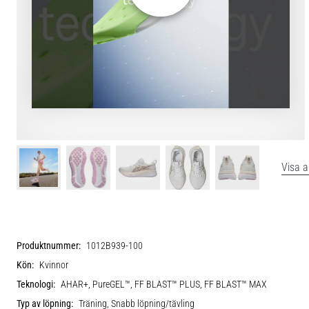
Visa a
Produktnummer:
1012B939-100
Kön:
Kvinnor
Teknologi:
AHAR+, PureGEL™, FF BLAST™ PLUS, FF BLAST™ MAX
Typ av löpning:
Träning, Snabb löpning/tävling