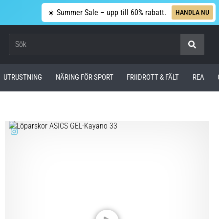
☀️ Summer Sale – upp till 60% rabatt.
HANDLA NU
Sök
UTRUSTNING
NÄRING FÖR SPORT
FRIIDROTT & FÄLT
REA