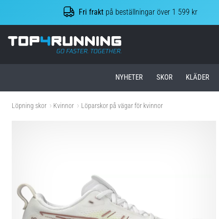
Fri frakt
på beställningar över 1 599 kr
Top4Running.se
NYHETER
SKOR
KLÄDER
Löpning skor
Kvinnor
Löparskor på vägar för kvinnor