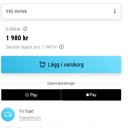
Välj storlek
2 200 kr
1 980 kr
Senaste lägsta pris:
1 940 kr
Lägg i varukorg
Fri frakt
fraktalternativ