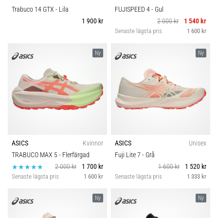
Trabuco 14 GTX
- Lila
FUJISPEED 4
- Gul
1 900 kr
2 000 kr
1 540 kr
Senaste lägsta pris
1 600 kr
Ny
Ny
ASICS
Kvinnor
ASICS
Unisex
TRABUCO MAX 5
- Flerfärgad
Fuji Lite 7
- Grå
2 000 kr
1 700 kr
1 600 kr
1 520 kr
Senaste lägsta pris
1 600 kr
Senaste lägsta pris
1 333 kr
Ny
Ny