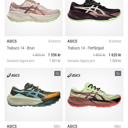
ASICS
Kvinnor
ASICS
Kvinnor
Trabuco 14
- Brun
Trabuco 14
- Flerfärgad
1 800 kr
1 556 kr
1 800 kr
1 620 kr
Senaste lägsta pris
1 521 kr
Senaste lägsta pris
1 524 kr
Ny
Ny
ASICS
Män
ASICS
Män