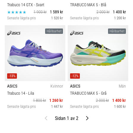
Trabuco 14 GTX
- Svart
TRABUCO MAX 5
- Blå
1 900 kr
1 589 kr
2 000 kr
1 400 kr
Senaste lägsta pris
1 520 kr
Senaste lägsta pris
1 200 kr
Hållbarhet
Hållbarhet
-13%
-12%
ASICS
Kvinnor
ASICS
Män
Trabuco 14
- Lila
TRABUCO MAX 5
- Grå
1 800 kr
1 260 kr
2 000 kr
1 400 kr
Senaste lägsta pris
1 447 kr
Senaste lägsta pris
1 600 kr
Föregående
Nästa
Sidan 1 av 2