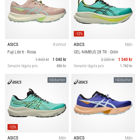
-12%
ASICS
Kvinnor
ASICS
Män
Fuji Lite 6
- Rosa
GEL-NIMBUS 28 TR
- Grön
1 600 kr
1 040 kr
2 200 kr
1 540 kr
Senaste lägsta pris
886 kr
Senaste lägsta pris
1 760 kr
Hållbarhet
Hållbarhet
-12%
ASICS
Män
ASICS
Män