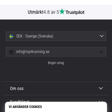
Utmärkt
4.8 av 5
SEK - Sverige (Svenska)
info@top4running.se
Begär uttag
Om oss
Kundtjänst