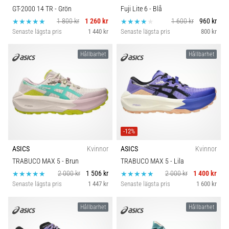
GT-2000 14 TR
- Grön
Fuji Lite 6
- Blå
1 800 kr
1 260 kr
1 600 kr
960 kr
Senaste lägsta pris
1 440 kr
Senaste lägsta pris
800 kr
Hållbarhet
Hållbarhet
-12%
ASICS
Kvinnor
ASICS
Kvinnor
TRABUCO MAX 5
- Brun
TRABUCO MAX 5
- Lila
2 000 kr
1 506 kr
2 000 kr
1 400 kr
Senaste lägsta pris
1 447 kr
Senaste lägsta pris
1 600 kr
Hållbarhet
Hållbarhet