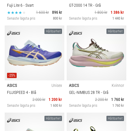
Fuji Lite 6
- Svart
GT-2000 14 TR
- Grå
1 600 kr
896 kr
1 800 kr
1 386 kr
Senaste lägsta pris
800 kr
Senaste lägsta pris
1 440 kr
Hållbarhet
Hållbarhet
-25%
ASICS
Unisex
ASICS
Kvinnor
FUJISPEED 4
- Blå
GEL-NIMBUS 28 TR
- Grå
2 000 kr
1 200 kr
2 200 kr
1 760 kr
Senaste lägsta pris
1 600 kr
Senaste lägsta pris
1 760 kr
Hållbarhet
Hållbarhet