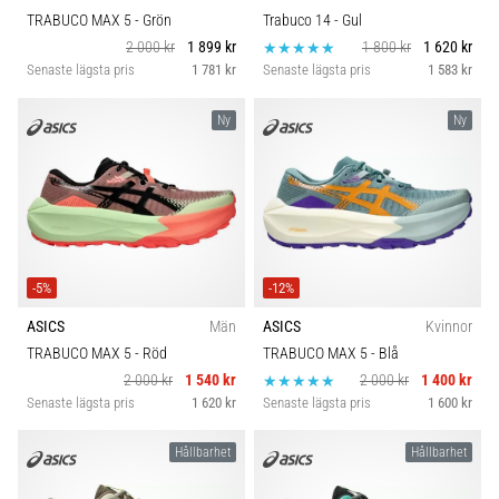
TRABUCO MAX 5
- Grön
Trabuco 14
- Gul
2 000 kr
1 899 kr
1 800 kr
1 620 kr
Senaste lägsta pris
1 781 kr
Senaste lägsta pris
1 583 kr
Ny
Ny
-5%
-12%
ASICS
Män
ASICS
Kvinnor
TRABUCO MAX 5
- Röd
TRABUCO MAX 5
- Blå
2 000 kr
1 540 kr
2 000 kr
1 400 kr
Senaste lägsta pris
1 620 kr
Senaste lägsta pris
1 600 kr
Hållbarhet
Hållbarhet