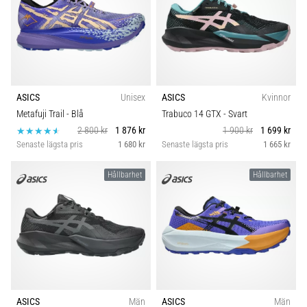
ASICS
Unisex
ASICS
Kvinnor
Metafuji Trail
- Blå
Trabuco 14 GTX
- Svart
2 800 kr
1 876 kr
1 900 kr
1 699 kr
Senaste lägsta pris
1 680 kr
Senaste lägsta pris
1 665 kr
Hållbarhet
Hållbarhet
ASICS
Män
ASICS
Män