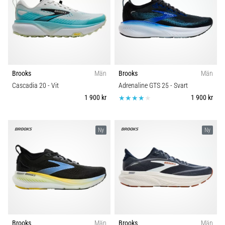
Blixtsnabb
Carbon
löpning
och
Komfort och dämpning
beeptest:
Vad
Dropp (mm)
är
de
Brooks
Män
Brooks
Män
och
Cascadia 20
- Vit
Adrenaline GTS 25
- Svart
Kategori
hur
1 900 kr
1 900 kr
genomförs
Modell
de?
Ny
Ny
I
Skobredd
praktiken
testar
shuttle
Sport
run
snabbhet,
smidighet
Hållbarhet
och
Brooks
Män
Brooks
Män