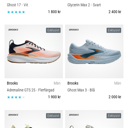
Ghost 17
- Vit
Glycerin Max 2
- Svart
1 800 kr
2 400 kr
Exklusivt
Exklusivt
Brooks
Män
Brooks
Män
Adrenaline GTS 25
- Flerfärgad
Ghost Max 3
- Blå
1 900 kr
2 000 kr
Exklusivt
Exklusivt