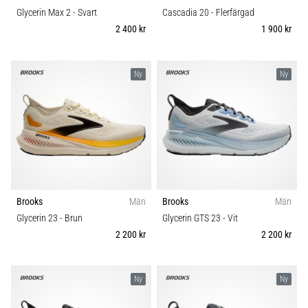
Glycerin Max 2
- Svart
Cascadia 20
- Flerfärgad
2 400 kr
1 900 kr
Ny
Ny
Brooks
Män
Brooks
Män
Glycerin 23
- Brun
Glycerin GTS 23
- Vit
2 200 kr
2 200 kr
Ny
Ny