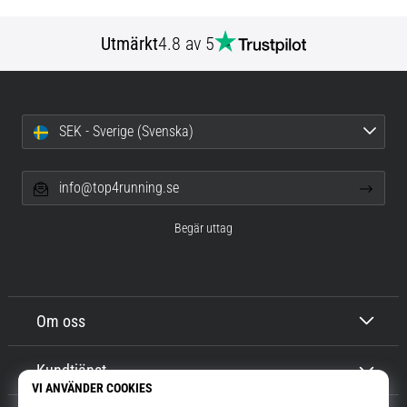
Utmärkt
4.8 av 5
SEK - Sverige (Svenska)
info@top4running.se
Begär uttag
Om oss
Kundtjänst