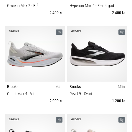
Glycerin Max 2
- Blå
Hyperion Max 4
- Flerfärgad
2 400 kr
2 400 kr
Ny
Ny
Brooks
Män
Brooks
Män
Ghost Max 4
- Vit
Revel 9
- Svart
2 000 kr
1 200 kr
Ny
Ny