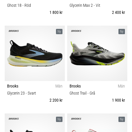
Ghost 18
- Röd
Glycerin Max 2
- Vit
1 800 kr
2 400 kr
Ny
Ny
Brooks
Män
Brooks
Män
Glycerin 23
- Svart
Ghost Trail
- Grå
2 200 kr
1 900 kr
Ny
Ny