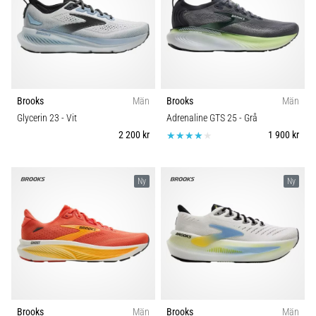
Brooks
Män
Brooks
Män
Glycerin 23
- Vit
Adrenaline GTS 25
- Grå
2 200 kr
1 900 kr
Ny
Ny
Brooks
Män
Brooks
Män