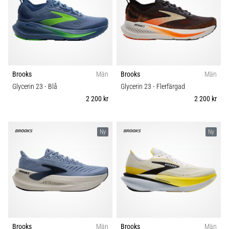
även
känt
som
iliotibialbandssyndrom
(ITBS),
är
Brooks
Män
Brooks
Män
ett
mycket
Glycerin 23
- Blå
Glycerin 23
- Flerfärgad
vanligt
2 200 kr
2 200 kr
hälsoproblem
som
löpare
Ny
Ny
drabbas
av.
Vad…
Visa
alla
artiklar
Brooks
Män
Brooks
Män