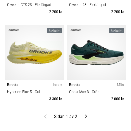
Glycerin GTS 23
- Flerfärgad
Glycerin 23
- Flerfärgad
2 200 kr
2 200 kr
Exklusivt
Exklusivt
Brooks
Unisex
Brooks
Män
Hyperion Elite 5
- Gul
Ghost Max 3
- Grön
3 300 kr
2 000 kr
Föregående
Nästa
Sidan 1 av 2