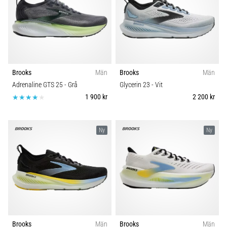
Brooks
Män
Brooks
Män
Adrenaline GTS 25
- Grå
Glycerin 23
- Vit
1 900 kr
2 200 kr
Ny
Ny
Brooks
Män
Brooks
Män