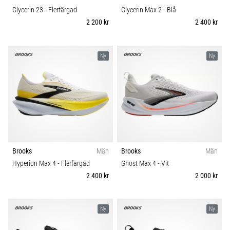
Glycerin 23
- Flerfärgad
Glycerin Max 2
- Blå
2 200 kr
2 400 kr
Ny
Ny
Brooks
Män
Brooks
Män
Hyperion Max 4
- Flerfärgad
Ghost Max 4
- Vit
2 400 kr
2 000 kr
Ny
Ny