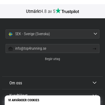
Utmärkt
4.8 av 5
SEK - Sverige (Svenska)
info@top4running.se
Begär uttag
Om oss
Kundtjänst