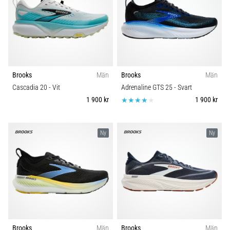
Blixtsnabb
Carbon
löpning
och
Komfort och dämpning
beeptest:
Vad
Dropp (mm)
är
de
Brooks
Män
Brooks
Män
och
Cascadia 20
- Vit
Adrenaline GTS 25
- Svart
Kategori
hur
1 900 kr
1 900 kr
genomförs
Modell
de?
Ny
Ny
I
Skobredd
praktiken
testar
shuttle
Sport
run
snabbhet,
smidighet
Hållbarhet
och
Brooks
Män
Brooks
Män