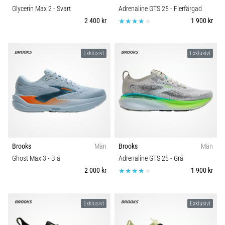
Glycerin Max 2
- Svart
Adrenaline GTS 25
- Flerfärgad
2 400 kr
1 900 kr
Exklusivt
Exklusivt
Brooks
Män
Brooks
Män
Ghost Max 3
- Blå
Adrenaline GTS 25
- Grå
2 000 kr
1 900 kr
Exklusivt
Exklusivt