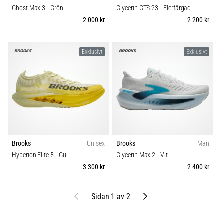
Ghost Max 3
- Grön
Glycerin GTS 23
- Flerfärgad
2 000 kr
2 200 kr
Exklusivt
Exklusivt
Brooks
Unisex
Brooks
Män
Hyperion Elite 5
- Gul
Glycerin Max 2
- Vit
3 300 kr
2 400 kr
Föregående
Nästa
Sidan 1 av 2