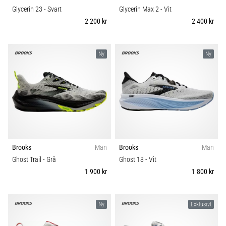
Glycerin 23
- Svart
Glycerin Max 2
- Vit
2 200 kr
2 400 kr
Ny
Ny
Brooks
Män
Brooks
Män
Ghost Trail
- Grå
Ghost 18
- Vit
1 900 kr
1 800 kr
Ny
Exklusivt