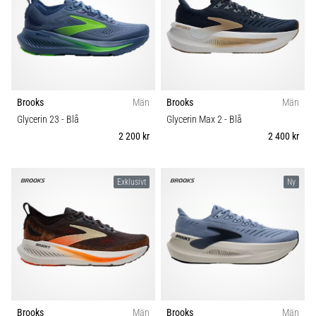
även
känt
som
iliotibialbandssyndrom
(ITBS),
är
Brooks
Män
Brooks
Män
ett
mycket
Glycerin 23
- Blå
Glycerin Max 2
- Blå
vanligt
2 200 kr
2 400 kr
hälsoproblem
som
löpare
Exklusivt
Ny
drabbas
av.
Vad…
Visa
alla
artiklar
Brooks
Män
Brooks
Män