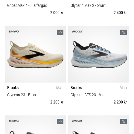
Ghost Max 4
- Flerfärgad
Glycerin Max 2
- Svart
2 000 kr
2 400 kr
Ny
Ny
Brooks
Män
Brooks
Män
Glycerin 23
- Brun
Glycerin GTS 23
- Vit
2 200 kr
2 200 kr
Ny
Ny