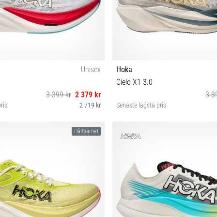
Unisex
Hoka
Cielo X1 3.0
3 399 kr
2 379 kr
3 8
ris
2 719 kr
Senaste lägsta pris
42 42⅔ 43⅓ 44 44⅔ 45⅓ 49⅓
40⅔ 41⅓ 42 42⅔ 43⅓ 44 
Hållbarhet