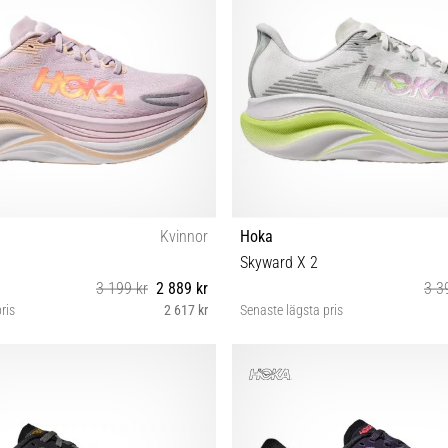
Kvinnor
Hoka
Skyward X 2
3 199 kr
2 889 kr
3 3
ris
2 617 kr
Senaste lägsta pris
8 38⅔ 39⅓ 40 40⅔ 41⅓ 42 42⅔
41⅓ 42 42⅔ 43⅓ 44 44⅔ 45