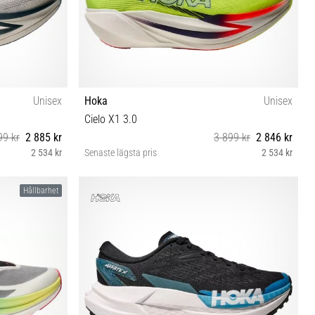
Unisex
Hoka
Unisex
Cielo X1 3.0
99 kr
2 885 kr
3 899 kr
2 846 kr
2 534 kr
Senaste lägsta pris
2 534 kr
44⅔ 45⅓
40⅔ 41⅓ 42 42⅔ 43⅓ 44 44⅔ 45⅓ 46 49⅓
Hållbarhet