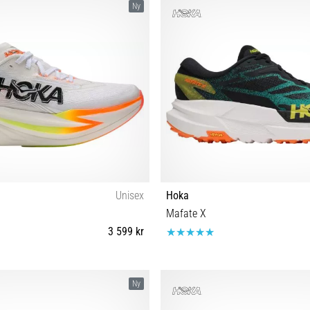
Ny
Unisex
Hoka
Mafate X
3 599 kr
 40 40⅔ 41⅓ 42 42⅔ 43⅓ 44 44⅔
40⅔ 41⅓ 42 42⅔ 43⅓ 44 44⅔ 45
Ny
45⅓ 46 46⅔ 48