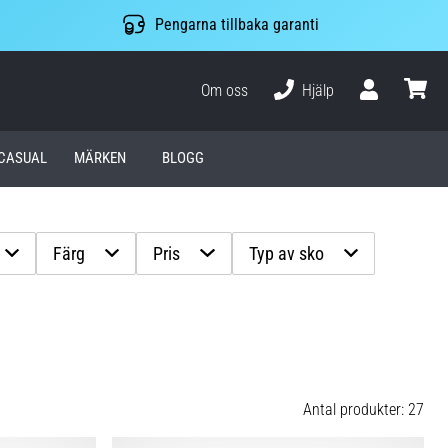
Pengarna tillbaka garanti
Om oss
Hjälp
varuko
CASUAL
MÄRKEN
BLOGG
Färg
Pris
Typ av sko
Antal produkter: 27