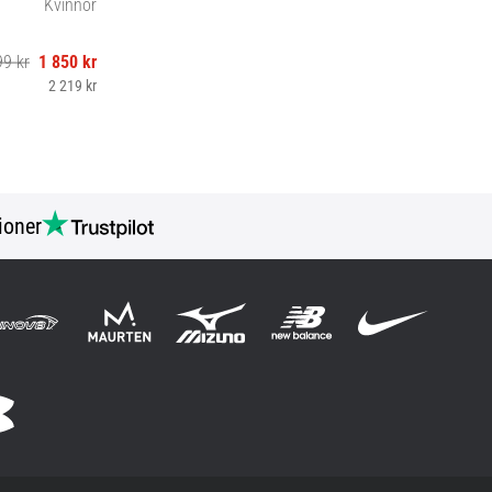
Kvinnor
99 kr
1 850 kr
2 219 kr
ioner