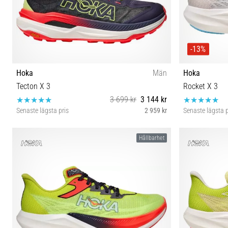
-13%
Hoka
Män
Hoka
Tecton X 3
Rocket X 3
3 699 kr
3 144 kr
Senaste lägsta pris
2 959 kr
Senaste lägsta p
43⅓ 44 44⅔ 45⅓ 46
40⅔ 41⅓ 
Hållbarhet