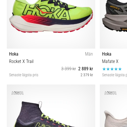
Hoka
Män
Hoka
Rocket X Trail
Mafate X
3 399 kr
2 889 kr
Senaste lägsta pris
2 379 kr
Senaste lägsta p
41⅓ 42 42⅔ 43⅓ 44 44⅔ 45⅓ 46 46⅔
4