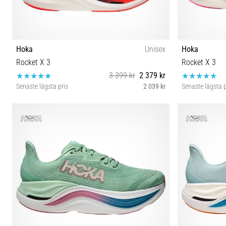
Hoka
Unisex
Hoka
Rocket X 3
Rocket X 3
3 399 kr
2 379 kr
Senaste lägsta pris
2 039 kr
Senaste lägsta p
41⅓ 42 42⅔ 43⅓ 44 44⅔ 45⅓ 46