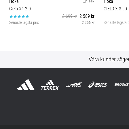
Hoka
Unisex
Hoka
Cielo X1 2.0
CIELO X 3 LD
3 699 kr
2 589 kr
Senaste lägsta pris
2 256 kr
Senaste lägsta p
42⅔ 44⅔
Våra kunder säge