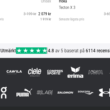
Unisex
Hoka
Tecton X 3
3 199 kr
2 079 kr
3 6
ris
1 919 kr
Senaste lägsta pris
35⅓ 40⅔ 42
38⅔
r
Utmärkt
4.8
av 5 baserat på
6114 recens