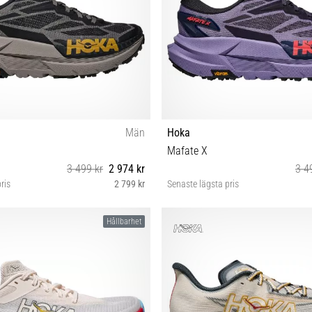
Män
Hoka
Mafate X
3 499 kr
2 974 kr
3 4
ris
2 799 kr
Senaste lägsta pris
1⅓ 42 43⅓ 44⅔ 46 46⅔
36 37⅓ 38 38⅔ 39⅓ 40 40⅔
Hållbarhet