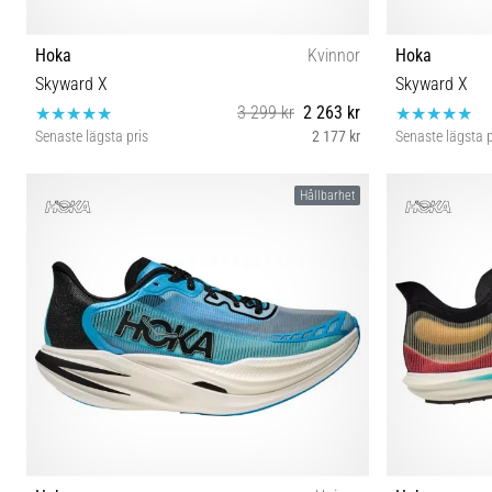
Hoka
Kvinnor
Hoka
Skyward X
Skyward X
3 299 kr
2 263 kr
Senaste lägsta pris
2 177 kr
Senaste lägsta p
40 40⅔
Hållbarhet