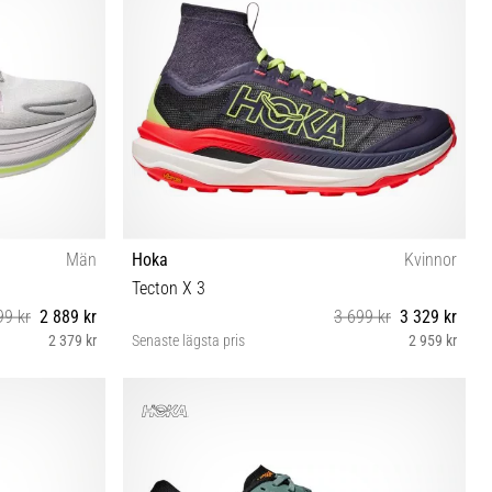
Män
Hoka
Kvinnor
Tecton X 3
99 kr
2 889 kr
3 699 kr
3 329 kr
2 379 kr
Senaste lägsta pris
2 959 kr
⅓ 46 46⅔
37⅓ 38 38⅔ 39⅓ 40 40⅔ 41⅓