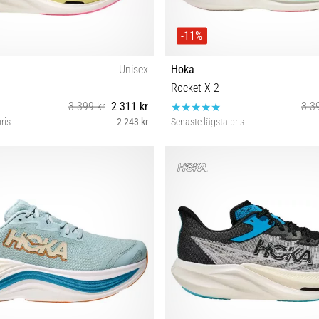
-11%
Unisex
Hoka
Rocket X 2
3 399 kr
2 311 kr
3 3
ris
2 243 kr
Senaste lägsta pris
43⅓ 44⅔
37⅓ 38⅔ 41⅓