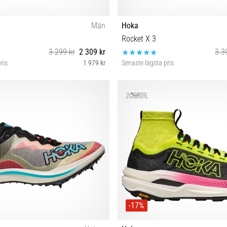
Män
Hoka
Rocket X 3
3 299 kr
2 309 kr
3 3
ris
1 979 kr
Senaste lägsta pris
42
41⅓ 44 44⅔
-17%