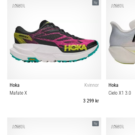
Ny
Hoka
Kvinnor
Hoka
Mafate X
Cielo X1 3.0
3 299 kr
36⅔ 37⅓ 38 38⅔ 39⅓ 40 40⅔ 41⅓ 42 42⅔
38 38⅔ 39⅓
Ny