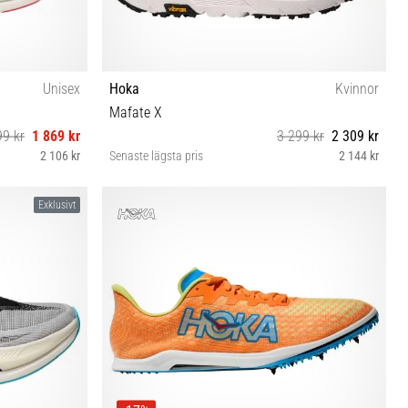
Unisex
Hoka
Kvinnor
Mafate X
99 kr
1 869 kr
3 299 kr
2 309 kr
2 106 kr
Senaste lägsta pris
2 144 kr
38⅔
Exklusivt