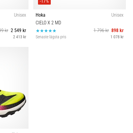
-17%
Unisex
Hoka
Unisex
CIELO X 2 MD
99 kr
2 549 kr
1 796 kr
898 kr
2 413 kr
Senaste lägsta pris
1 078 kr
40⅔ 42⅔ 43⅓ 46⅔ 35⅓