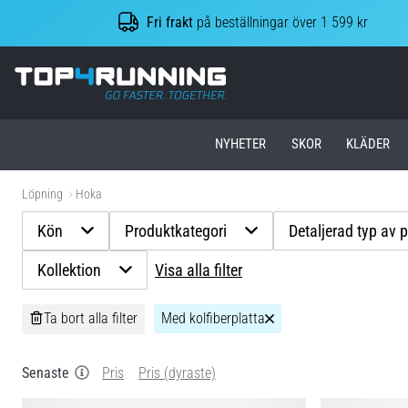
Fri frakt
på beställningar över 1 599 kr
Top4Running.se
NYHETER
SKOR
KLÄDER
Löpning
Hoka
Kön
Produktkategori
Detaljerad typ av 
Kollektion
Visa alla filter
Ta bort alla filter
Med kolfiberplatta
Senaste
Pris
Pris (dyraste)