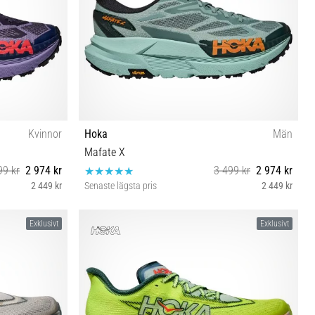
Kvinnor
Hoka
Män
Mafate X
99 kr
2 974 kr
3 499 kr
2 974 kr
2 449 kr
Senaste lägsta pris
2 449 kr
 41⅓ 42
41⅓ 42 42⅔ 43⅓ 44 44⅔ 45⅓ 46 46⅔
Exklusivt
Exklusivt