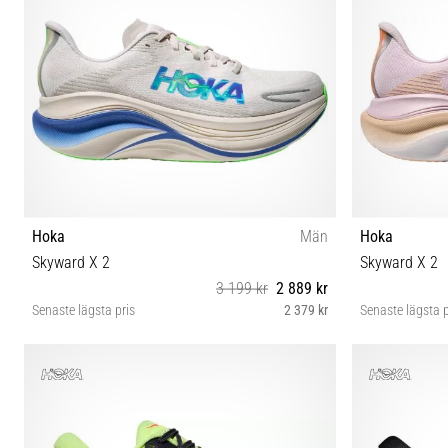
Hoka
Män
Hoka
Skyward X 2
Skyward X 2
3 199 kr
2 889 kr
Senaste lägsta pris
2 379 kr
Senaste lägsta p
41⅓ 42 42⅔ 43⅓ 44 44⅔ 45⅓ 46
36⅔ 37⅓ 3