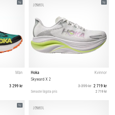
Ny
Ny
Män
Hoka
Kvinnor
Skyward X 2
3 299 kr
3 399 kr
2 719 kr
Senaste lägsta pris
2 719 kr
⅓ 46 46⅔ 48
37⅓ 38 38⅔ 39⅓ 40 40⅔ 41⅓ 42 42⅔
Ny