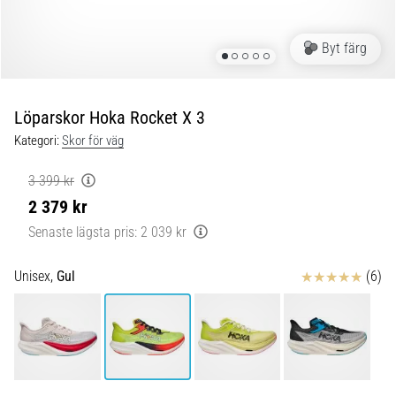
Plantar
fasciit:
Symptom,
Byt färg
orsaker
och
behandling
Löparskor Hoka Rocket X 3
Upplever
Kategori:
Skor för väg
du
skarp
3 399 kr
hälsmärta
2 379 kr
under
Senaste lägsta pris:
2 039 kr
eller
efter
löpning?
Recensioner
Unisex,
Gul
(6)
En
av
de
vanligaste
orsakerna
är