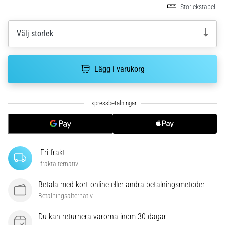
plantar
Storlekstabell
fasciit.
Vad
Välj storlek
beror
det…
Lägg i varukorg
5. 8. 2026
•
9 min. läsning
Kolhydratladdning:
Hur
påverkar
Fri frakt
det
fraktalternativ
löpprestandan?
Det
Betala med kort online eller andra betalningsmetoder
sägs
Betalningsalternativ
att
kolhydratuppladdning
Du kan returnera varorna inom 30 dagar