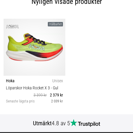
Nyligen visade produkter
Hållbarhet
Hoka
Unisex
Löparskor Hoka Rocket X 3
- Gul
3 399 kr
2 379 kr
Senaste lägsta pris
2 039 kr
Utmärkt
4.8 av 5