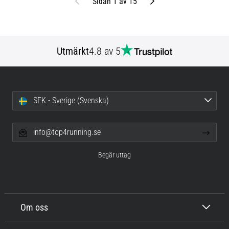
Föregående
Nästa
Sidan 1 av 15
Utmärkt
4.8 av 5
SEK - Sverige (Svenska)
info@top4running.se
Begär uttag
Om oss