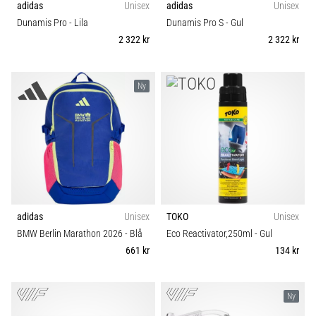
adidas
Unisex
adidas
Unisex
plantar
Dunamis Pro
- Lila
Dunamis Pro S
- Gul
fasciit.
2 322 kr
2 322 kr
Vad
beror
det…
Ny
5. 8. 2026
•
9 min. läsning
Kolhydratladdning:
Hur
påverkar
det
adidas
Unisex
TOKO
Unisex
löpprestandan?
BMW Berlin Marathon 2026
- Blå
Eco Reactivator,250ml
- Gul
661 kr
134 kr
Det
sägs
att
Ny
kolhydratuppladdning