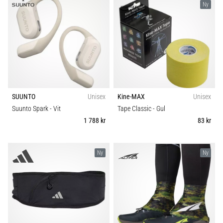
Ny
SUUNTO
Unisex
Kine-MAX
Unisex
Suunto Spark
- Vit
Tape Classic
- Gul
1 788 kr
83 kr
Ny
Ny