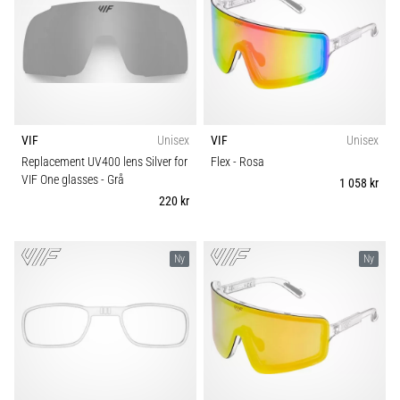
förbättrar
uthållighetsprestationen.
Är
det
verkligen
sant?
Ta
reda
VIF
Unisex
VIF
Unisex
på
Replacement UV400 lens Silver for
Flex
- Rosa
vad…
VIF One glasses
- Grå
1 058 kr
220 kr
Visa
Ny
Ny
alla
artiklar