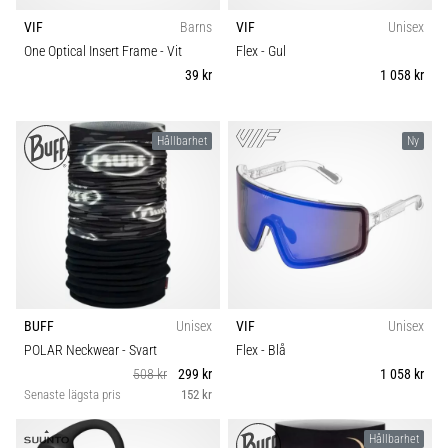
VIF
Barns
VIF
Unisex
One Optical Insert Frame
- Vit
Flex
- Gul
39 kr
1 058 kr
Hållbarhet
Ny
BUFF
Unisex
VIF
Unisex
POLAR Neckwear
- Svart
Flex
- Blå
508 kr
299 kr
1 058 kr
Senaste lägsta pris
152 kr
Hållbarhet