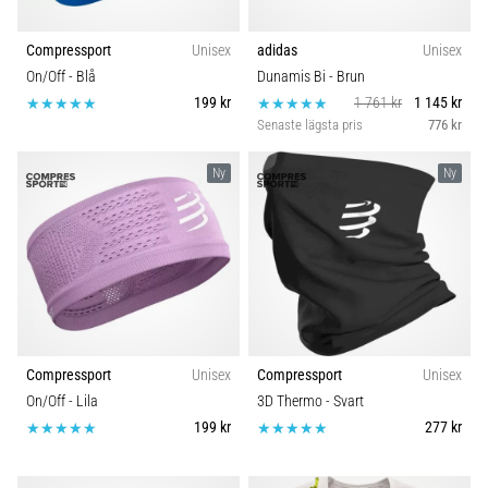
Compressport
Unisex
adidas
Unisex
On/Off
- Blå
Dunamis Bi
- Brun
199 kr
1 761 kr
1 145 kr
Senaste lägsta pris
776 kr
Ny
Ny
Compressport
Unisex
Compressport
Unisex
On/Off
- Lila
3D Thermo
- Svart
199 kr
277 kr