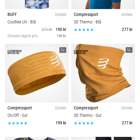
BUFF
Unisex
Compressport
Unisex
CoolNet UV
- Blå
3D Thermo
- Blå
271 kr
190 kr
277 kr
Senaste lägsta pris
190 kr
Ny
Ny
Compressport
Unisex
Compressport
Unisex
On/Off
- Gul
3D Thermo
- Gul
199 kr
277 kr