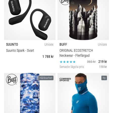
SUUNTO
Unisex
BUFF
Unisex
Suunto Spark
- Svart
ORIGINAL ECOSTRETCH
Neckwear
- Flerfärgad
1 788 kr
365 kr
219 kr
Senaste lägsta pris
110 kr
Hållbarhet
Ny