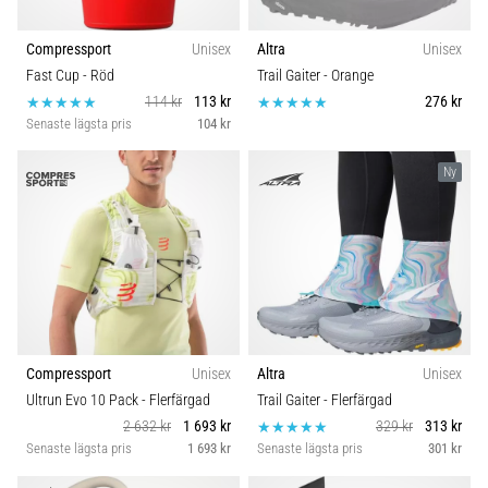
Compressport
Unisex
Altra
Unisex
Fast Cup
- Röd
Trail Gaiter
- Orange
114 kr
113 kr
276 kr
Senaste lägsta pris
104 kr
Ny
Compressport
Unisex
Altra
Unisex
Ultrun Evo 10 Pack
- Flerfärgad
Trail Gaiter
- Flerfärgad
2 632 kr
1 693 kr
329 kr
313 kr
Senaste lägsta pris
1 693 kr
Senaste lägsta pris
301 kr