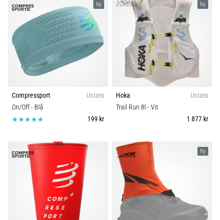
Ny
Ny
Compressport
Unisex
Hoka
Unisex
On/Off
- Blå
Trail Run 8l
- Vit
199 kr
1 877 kr
Ny