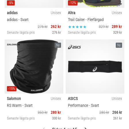
-5%
-12%
adidas
Unisex
Altra
Unisex
adidas
- Svart
Trail Gaiter
- Flerfärgad
276 kr
262 kr
329 kr
289 kr
Senaste lägsta pris
276 kr
Senaste lägsta pris
329 kr
Ny
Ny
-15%
Salomon
Unisex
ASICS
Unisex
RS Warm
- Svart
Performance
- Svart
350 kr
280 kr
280 kr
266 kr
Senaste lägsta pris
330 kr
Senaste lägsta pris
261 kr