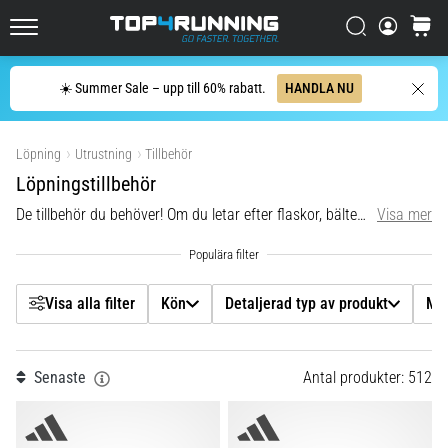
en
Filtr
gång
Sök
varuko
Top4Running.se
i
livet,
Sök
☀️ Summer Sale – upp till 60% rabatt.
HANDLA NU
oavsett
Kön
om
Visa produkter
du
Löpning
Utrustning
Tillbehör
Detaljerad typ av produkt
är
Löpningstillbehör
amatör
eller
De tillbehör du behöver! Om du letar efter flaskor, bälten eller rengöringsmedel är detta rätt plats för dig.
Visa mer
Märke
proffs.
Vilka
är
Färg
de
Visa alla filter
Kön
Detaljerad typ av produkt
Mä
vanligaste…
Pris
5. 8. 2026
Senaste
Antal produkter: 512
Storlek
•
8 min. läsning