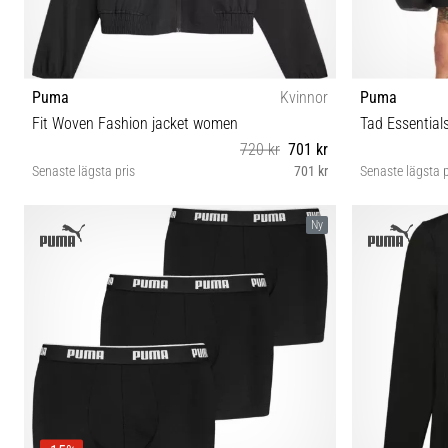
Puma
Kvinnor
Puma
Fit Woven Fashion jacket women
Tad Essential
720 kr
701 kr
Senaste lägsta pris
701 kr
Senaste lägsta p
S M
Ny