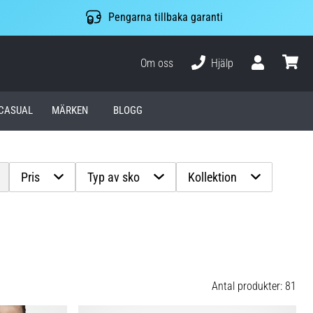
Pengarna tillbaka garanti
Om oss
Hjälp
varuko
CASUAL
MÄRKEN
BLOGG
Pris
Typ av sko
Kollektion
Antal produkter: 81