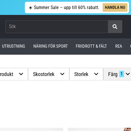
☀️ Summer Sale – upp till 60% rabatt.
HANDLA NU
Sök
UTRUSTNING
NÄRING FÖR SPORT
FRIIDROTT & FÄLT
REA
produkt
Skostorlek
Storlek
Färg
1