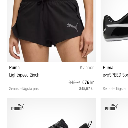
Puma
Kvinnor
Puma
Lightspeed 2inch
evoSPEED Spr
845 kr
676 kr
Senaste lägsta pris
845,07 kr
Senaste lägsta p
XS S M L
37½ 38 38½ 39