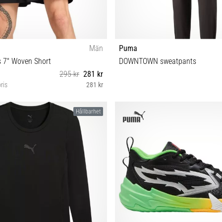
Män
Puma
s 7" Woven Short
DOWNTOWN sweatpants
295 kr
281 kr
ris
281 kr
XL XXL
S
Hållbarhet