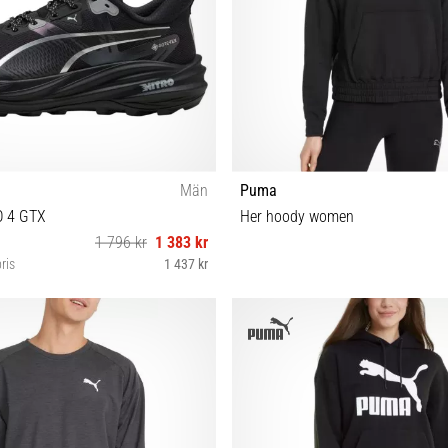
Män
Puma
O 4 GTX
Her hoody women
1 796 kr
1 383 kr
ris
1 437 kr
41 42 42½ 43 44 45 46½ 47
XS S M L