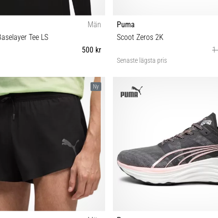
Män
Puma
aselayer Tee LS
Scoot Zeros 2K
500 kr
1
Senaste lägsta pris
3XL
46 47
Ny