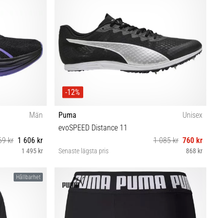
-12%
Män
Puma
Unisex
evoSPEED Distance 11
69 kr
1 606 kr
1 085 kr
760 kr
1 495 kr
Senaste lägsta pris
868 kr
6½
36 37 37½ 38 38½ 39 40 40½ 42 42½ 43 44 44½ 45
Hållbarhet
46 46½