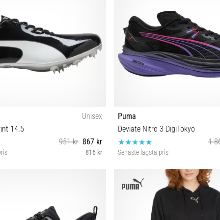
Unisex
Puma
int 14.5
Deviate Nitro 3 DigiTokyo
951 kr
867 kr
1 8
ris
816 kr
Senaste lägsta pris
 40 40½ 41 42 42½ 43 44 44½ 45 46
40 41 42 42½ 44 45 4
47