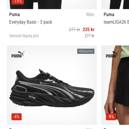
-15%
Puma
Män
Puma
Everyday Basic - 3 pack
teamLIGA26 B
277 kr
235 kr
Senaste lägsta pris
277 kr
S M L XL
Hållbarhet
-4%
-9%