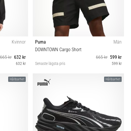
Kvinnor
Puma
Män
DOWNTOWN Cargo Short
665 kr
632 kr
665 kr
599 kr
632 kr
Senaste lägsta pris
599 kr
S
Hållbarhet
Hållbarhet