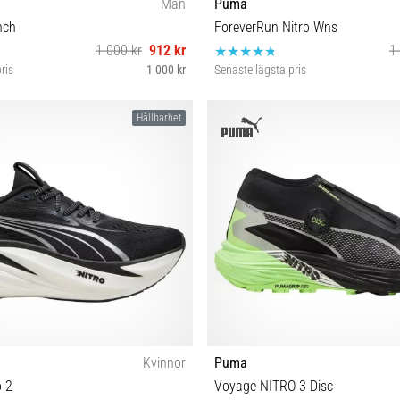
Män
Puma
nch
ForeverRun Nitro Wns
1 000 kr
912 kr
1
ris
1 000 kr
Senaste lägsta pris
S M XL
37½
Hållbarhet
Kvinnor
Puma
 2
Voyage NITRO 3 Disc