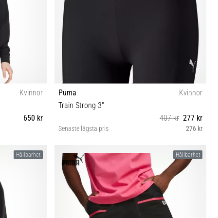
Kvinnor
Puma
Kvinnor
Train Strong 3"
650 kr
407 kr
277 kr
Senaste lägsta pris
276 kr
L
Hållbarhet
Hållbarhet