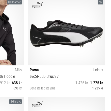
Hållbarhet
Ny
Män
Puma
Unisex
th Hoodie
evoSPEED Brush 7
912 kr
638 kr
1 425 kr
1 225 kr
638 kr
Senaste lägsta pris
1 225 kr
38½ 40 40½ 41 42 42½ 43 44 44½ 45 46
Exklusivt