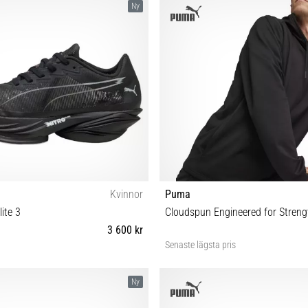
Ny
Kvinnor
Puma
lite 3
Cloudspun Engineered for Streng
3 600 kr
Senaste lägsta pris
38 38½ 39 40½ 41
M L XL
Ny