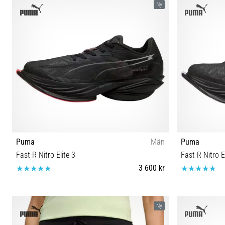
Ny
Puma
Män
Puma
Fast-R Nitro Elite 3
Fast-R Nitro E
3 600 kr
41 42 42½ 43 44 44½ 45 46 47
Ny