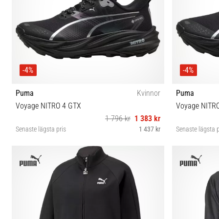
-4%
-4%
Puma
Kvinnor
Puma
Voyage NITRO 4 GTX
Voyage NITR
1 796 kr
1 383 kr
Senaste lägsta pris
1 437 kr
Senaste lägsta p
37½ 38 38½ 39 40 40½ 41 42 42½
40½ 