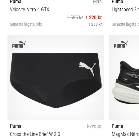
Puma
Män
Puma
Velocity Nitro 4 GTX
Lightspeed 2i
1 585 kr
1 220 kr
Senaste lägsta pris
1 268 kr
Senaste lägsta p
40 40½ 42 42½ 43 44 44½ 45 46 46½ 47 48½
Puma
Kvinnor
Puma
Cross the Line Brief W 2.0
MagMax Nitro