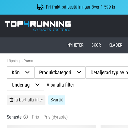
Fri frakt
på beställningar över 1 599 kr
Top4Running.se
NYHETER
SKOR
KLÄDER
Löpning
Puma
Kön
Produktkategori
Detaljerad typ av 
Underlag
Visa alla filter
Ta bort alla filter
Svart
Senaste
Pris
Pris (dyraste)