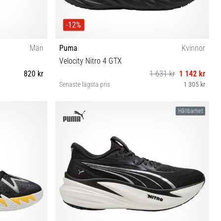
-12%
Män
Puma
Kvinnor
Velocity Nitro 4 GTX
820 kr
1 631 kr
1 142 kr
Senaste lägsta pris
1 305 kr
37 37½ 38 38½ 39 40 40½ 41 42 42½
Hållbarhet