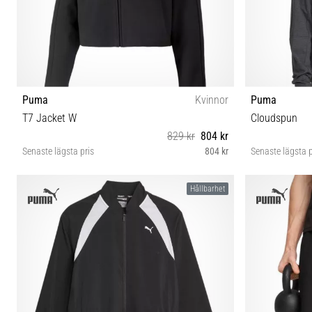
Puma
Kvinnor
Puma
T7 Jacket W
Cloudspun
829 kr
804 kr
Senaste lägsta pris
804 kr
Senaste lägsta p
L
Hållbarhet