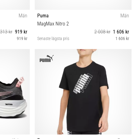
Män
Puma
Män
MagMax Nitro 2
 313 kr
919 kr
2 008 kr
1 606 kr
919 kr
Senaste lägsta pris
1 606 kr
41 42 42½ 43 44 44½ 46 46½ 48½