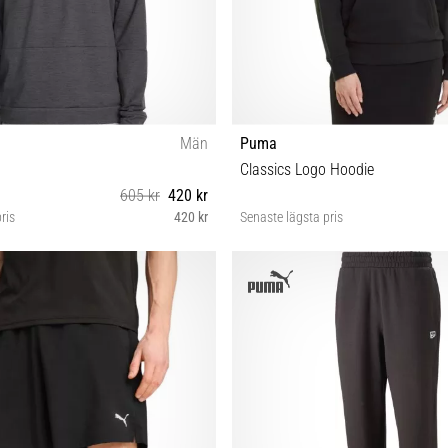
Män
Puma
Classics Logo Hoodie
605 kr
420 kr
ris
420 kr
Senaste lägsta pris
L
S