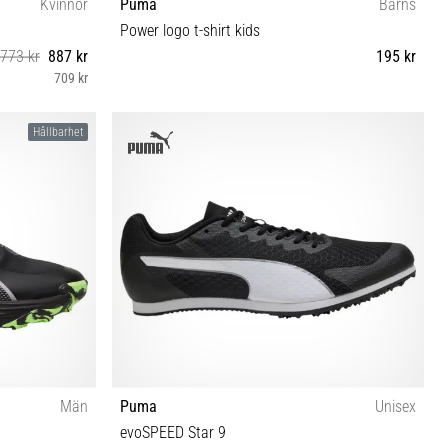
Kvinnor
Puma
Barns
Power logo t-shirt kids
 773 kr
887 kr
195 kr
709 kr
128
Hållbarhet
Män
Puma
Unisex
evoSPEED Star 9