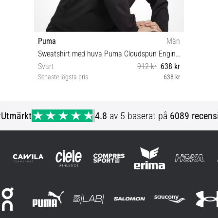
Puma
Män
Sweatshirt med huva Puma Cloudspun Engineered for Strength Hoodie
Svart
912 kr
638 kr
Senaste lägsta pris
638 kr
M L XL
r
Utmärkt
4.8
av 5 baserat på
6089 recens