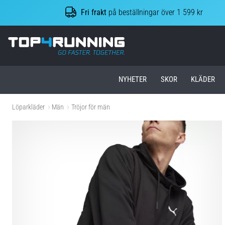
Fri frakt
på beställningar över 1 599 kr
Top4Running.se
NYHETER
SKOR
KLÄDER
Löparkläder
Män
Tröjor för män