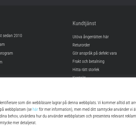
Kundtjänst
st sedan 2010
Utöva ångerrätten här
ram
Returorder
program
Gör anspråk på defekt vara
Frakt och betalning
am
Hitta rätt storlek
Kontakt
lningar
FAQ
kor
Sekretesspolicy
© 2010 – 2026
Top4Running.se