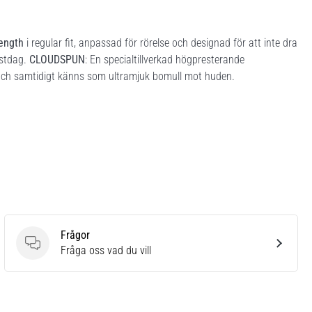
ength
i regular fit, anpassad för rörelse och designad för att inte dra
östdag.
CLOUDSPUN
: En specialtillverkad högpresterande
och samtidigt känns som ultramjuk bomull mot huden.
Frågor
Frågor
Fråga oss vad du vill