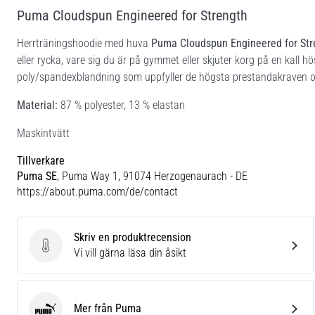
Puma Cloudspun Engineered for Strength
Herrträningshoodie med huva
Puma Cloudspun Engineered for Str
eller rycka, vare sig du är på gymmet eller skjuter korg på en kall h
poly/spandexblandning som uppfyller de högsta prestandakraven 
Material:
87 % polyester, 13 % elastan
Maskintvätt
Tillverkare
Puma SE
, Puma Way 1, 91074 Herzogenaurach - DE
https://about.puma.com/de/contact
Skriv en produktrecension
Skriv en produktrecension
Vi vill gärna läsa din åsikt
Mer från Puma
Puma