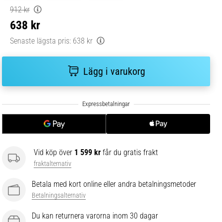
912 kr
638 kr
Senaste lägsta pris:
638 kr
Lägg i varukorg
Vid köp över
1 599 kr
får du gratis frakt
fraktalternativ
Betala med kort online eller andra betalningsmetoder
Betalningsalternativ
Du kan returnera varorna inom 30 dagar